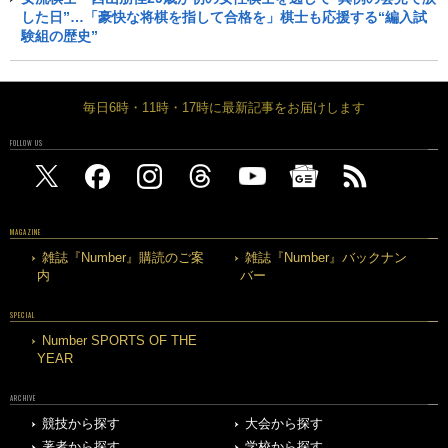
した日”…「豪快な将棋を指して合格を」棋士も応援する“編入試
験組の歴史”
毎日6時・11時・17時に最新記事をお届けします
FOLLOW US
MAGAZINE
雑誌『Number』購読のご案
雑誌『Number』バックナン
内
バー
SPECIAL
Number SPORTS OF THE
YEAR
ARCHIVE
競技から探す
大会から探す
著者から探す
学校から探す