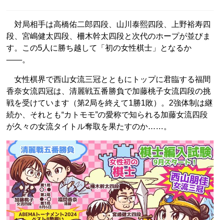
対局相手は高橋佑二郎四段、山川泰熙四段、上野裕寿四
段、宮嶋健太四段、柵木幹太四段と次代のホープが並びま
す。この5人に勝ち越して「初の女性棋士」となるか
――。
女性棋界で西山女流三冠とともにトップに君臨する福間
香奈女流四冠は、清麗戦五番勝負で加藤桃子女流四段の挑
戦を受けています（第2局を終えて1勝1敗）。2強体制は継
続か、それとも“カトモモ”の愛称で知られる加藤女流四段
が久々の女流タイトル奪取を果たすのか……。