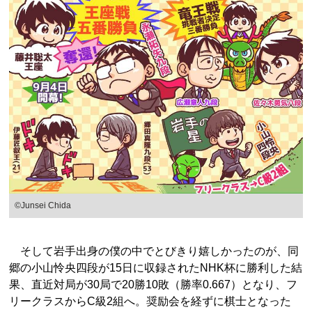
©Junsei Chida
そして岩手出身の僕の中でとびきり嬉しかったのが、同
郷の小山怜央四段が15日に収録されたNHK杯に勝利した結
果、直近対局が30局で20勝10敗（勝率0.667）となり、フ
リークラスからC級2組へ。奨励会を経ずに棋士となった