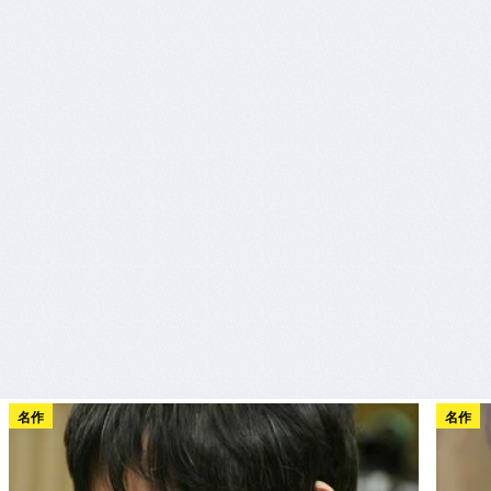
名作
名作