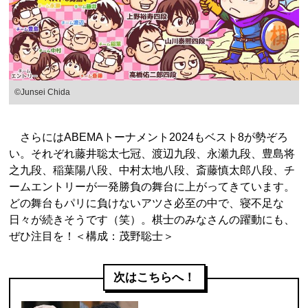
©Junsei Chida
さらにはABEMAトーナメント2024もベスト8が勢ぞろ
い。それぞれ藤井聡太七冠、渡辺九段、永瀬九段、豊島将
之九段、稲葉陽八段、中村太地八段、斎藤慎太郎八段、チ
ームエントリーが一発勝負の舞台に上がってきています。
どの舞台もパリに負けないアツさ必至の中で、寝不足な
日々が続きそうです（笑）。棋士のみなさんの躍動にも、
ぜひ注目を！＜構成：茂野聡士＞
次はこちらへ！