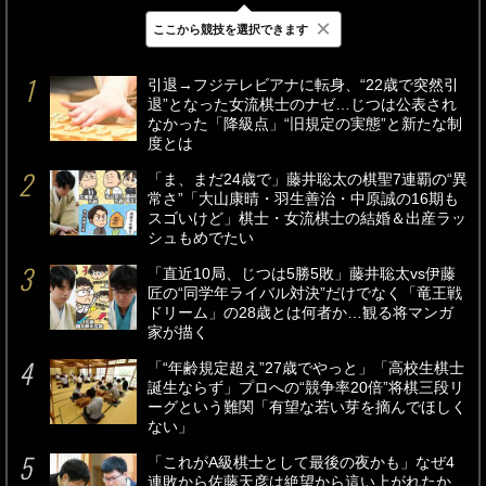
×
ここから競技を選択できます
最新
24時間
週間
引退→フジテレビアナに転身、“22歳で突然引
退”となった女流棋士のナゼ…じつは公表され
なかった「降級点」“旧規定の実態”と新たな制
度とは
「ま、まだ24歳で」藤井聡太の棋聖7連覇の“異
常さ”「大山康晴・羽生善治・中原誠の16期も
スゴいけど」棋士・女流棋士の結婚＆出産ラッ
シュもめでたい
「直近10局、じつは5勝5敗」藤井聡太vs伊藤
匠の“同学年ライバル対決”だけでなく「竜王戦
ドリーム」の28歳とは何者か…観る将マンガ
家が描く
「“年齢規定超え”27歳でやっと」「高校生棋士
誕生ならず」プロへの“競争率20倍”将棋三段リ
ーグという難関「有望な若い芽を摘んでほしく
ない」
「これがA級棋士として最後の夜かも」なぜ4
連敗から佐藤天彦は絶望から這い上がれたか…