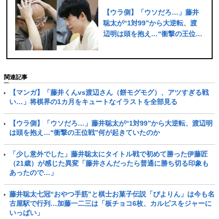
【ウラ側】「ウソだろ…」藤井
聡太が“1対99”から大逆転、渡
辺明は頭を抱え…“衝撃の王位
戦”何が起きていたのか
関連記事
【マンガ】「藤井くんvs渡辺さん（餅モグモグ）、アツすぎる戦
い…」将棋界の1カ月をキュートなイラストを全部見る
【ウラ側】「ウソだろ…」藤井聡太が“1対99”から大逆転、渡辺明
は頭を抱え…“衝撃の王位戦”何が起きていたのか
「少し意外でした」藤井聡太にタイトル戦で初めて勝った伊藤匠
（21歳）が感じた異変「藤井さんだったら普通に勝ち切る印象も
あったので…」
藤井聡太七冠“おやつ手筋”と棋士お菓子伝説「ぴよりん」は今も名
古屋駅で行列…加藤一二三は「板チョコ6枚、カルピスをジャーに
いっぱい」