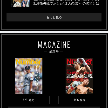
永瀬拓矢戦で示した“達人の域”への渇望とは
もっと見る
MAGAZINE
最新号
8/6
4/16
発売
発売