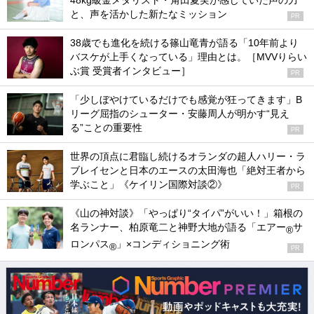
48kg級金メダリスト・角田夏実が感じていた声の力
と、声を活かした新たなミッション
PR
38歳でも進化を続ける篠山竜青が語る「10年前より
バスケが上手くなっている」理由とは。［MVVりらい
ぶ賞 受賞者インタビュー］
PR
「少しぼやけているだけでも感覚が狂ってきます」B
リーグ屈指のシューター・安藤周人が明かす“見え
る”ことの重要性
PR
世界の頂点に君臨し続けるオランダの超人ハリー・ラ
ブレイセンと日本のエースの太田海也「絶対王者から
学ぶこと」《ケイリン国際対談②》
PR
《山の神対談》「やっぱり“タイパ”がいい！」箱根の
名ランナー、柏原竜二と神野大地が語る「エアー
サ
®
ロンパス
」×コンディショニング術
®
PR