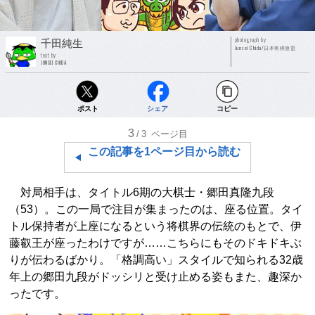
photograph by
千田純生
Junsei Chida/日本将棋連盟
text by
JUNSEI CHIDA
ポスト
シェア
コピー
3
/3
ページ目
この記事を1ページ目から読む
対局相手は、タイトル6期の大棋士・郷田真隆九段
（53）。この一局で注目が集まったのは、座る位置。タイ
トル保持者が上座になるという将棋界の伝統のもとで、伊
藤叡王が座ったわけですが……こちらにもそのドキドキぶ
りが伝わるばかり。「格調高い」スタイルで知られる32歳
年上の郷田九段がドッシリと受け止める姿もまた、趣深か
ったです。