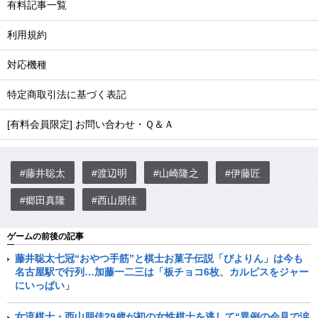
有料記事一覧
利用規約
対応機種
特定商取引法に基づく表記
[有料会員限定] お問い合わせ・Ｑ＆Ａ
#藤井聡太
#渡辺明
#山崎隆之
#伊藤匠
#郷田真隆
#西山朋佳
ゲームの前後の記事
藤井聡太七冠“おやつ手筋”と棋士お菓子伝説「ぴよりん」は今も
名古屋駅で行列…加藤一二三は「板チョコ6枚、カルピスをジャー
にいっぱい」
女流棋士・西山朋佳29歳が初の女性棋士を逃して“異例の会見で涙