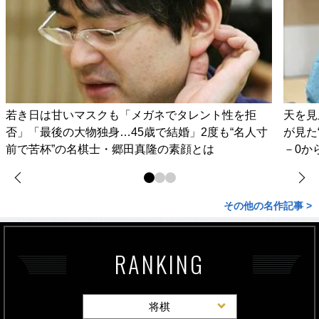
若き日は甘いマスクも「メガネでタレント性を拒
天を見
否」「最後の大物独身…45歳で結婚」2度も“名人寸
が見た
前で苦杯”の名棋士・郷田真隆の素顔とは
－0か
その他の名作記事 >
RANKING
将棋