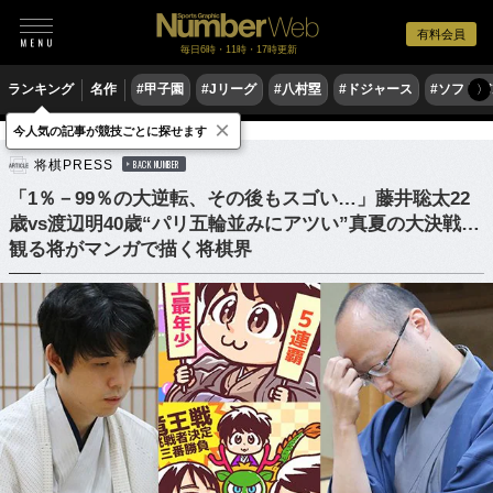
有料会員
毎日6時・11時・17時更新
ランキング
名作
#甲子園
#Jリーグ
#八村塁
#ドジャース
#ソフトバ
〉
×
今人気の記事が競技ごとに探せます
ゲーム
将棋
将棋PRESS
BACK NUMBER
「1％－99％の大逆転、その後もスゴい…」藤井聡太22
歳vs渡辺明40歳“パリ五輪並みにアツい”真夏の大決戦…
観る将がマンガで描く将棋界