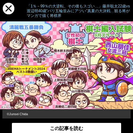
「1％－99％の大逆転、その後もスゴい…」藤井聡太22歳vs
渡辺明40歳“パリ五輪並みにアツい”真夏の大決戦…観る将が
マンガで描く将棋界
©Junsei Chida
この記事を読む