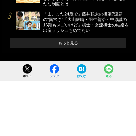
たな制度とは
「ま、まだ24歳で」藤井聡太の棋聖7連覇
の“異常さ”「大山康晴・羽生善治・中原誠の
16期もスゴいけど」棋士・女流棋士の結婚＆
出産ラッシュもめでたい
もっと見る
ポスト
シェア
はてな
送る