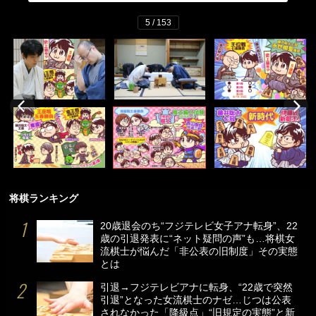
5 / 153
将棋ランキング
20歳退会のち“フジテレビ女子アナ転身”、22
歳の引退発表に“ネット疑問の声”も…将棋女
流棋士が悩んだ「非公表の旧制度」その実態
とは
引退→フジテレビアナに転身、“22歳で突然
引退”となった女流棋士のナゼ…じつは公表
されなかった「降級点」“旧規定の実態”と新