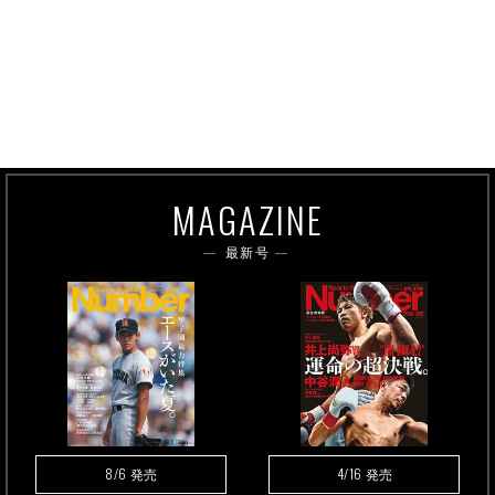
MAGAZINE
最新号
8/6
4/16
発売
発売