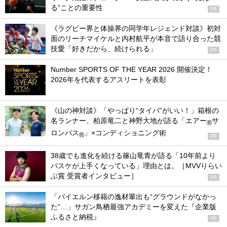
る”ことの重要性
PR
《ラグビー界と体操界の同学年レジェンド対談》初対
面のリーチマイケルと内村航平が本音で語り合った競
技愛「好きだから、続けられる」
PR
Number SPORTS OF THE YEAR 2026 開催決定！
2026年を代表するアスリートを表彰
《山の神対談》「やっぱり“タイパ”がいい！」箱根の
名ランナー、柏原竜二と神野大地が語る「エアー
サ
®
ロンパス
」×コンディショニング術
®
PR
38歳でも進化を続ける篠山竜青が語る「10年前より
バスケが上手くなっている」理由とは。［MVVりらい
ぶ賞 受賞者インタビュー］
PR
「バイエルン移籍の逸材輩出も“グラウンドがなかっ
た”…」サガン鳥栖最強アカデミーを変えた『企業版
ふるさと納税』
PR