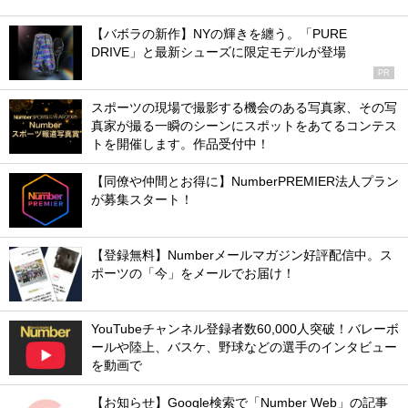
【バボラの新作】NYの輝きを纏う。「PURE
DRIVE」と最新シューズに限定モデルが登場
PR
スポーツの現場で撮影する機会のある写真家、その写
真家が撮る一瞬のシーンにスポットをあてるコンテス
トを開催します。作品受付中！
【同僚や仲間とお得に】NumberPREMIER法人プラン
が募集スタート！
【登録無料】Numberメールマガジン好評配信中。ス
ポーツの「今」をメールでお届け！
YouTubeチャンネル登録者数60,000人突破！バレーボ
ールや陸上、バスケ、野球などの選手のインタビュー
を動画で
【お知らせ】Google検索で「Number Web」の記事