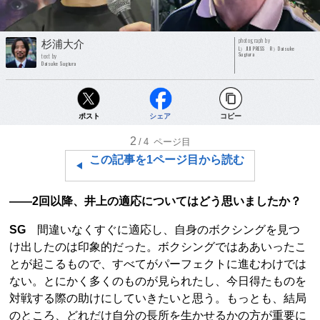
photograph by
杉浦大介
L）JIJI PRESS R）Daisuke
Sugiura
text by
Daisuke Sugiura
ポスト
シェア
コピー
2
/4
ページ目
この記事を1ページ目から読む
――2回以降、井上の適応についてはどう思いましたか？
SG
間違いなくすぐに適応し、自身のボクシングを見つ
け出したのは印象的だった。ボクシングではああいったこ
とが起こるもので、すべてがパーフェクトに進むわけでは
ない。とにかく多くのものが見られたし、今日得たものを
対戦する際の助けにしていきたいと思う。もっとも、結局
のところ、どれだけ自分の長所を生かせるかの方が重要に