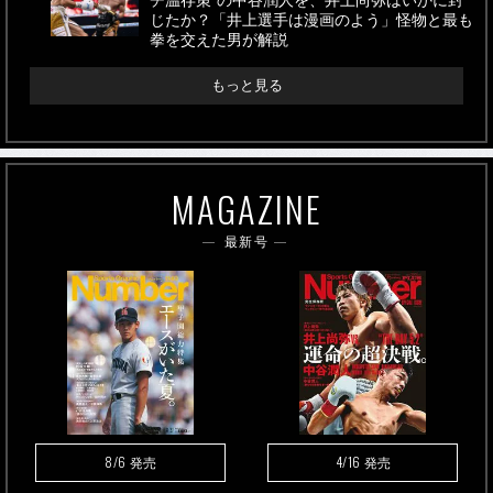
チ温存策”の中谷潤人を、井上尚弥はいかに封
じたか？「井上選手は漫画のよう」怪物と最も
拳を交えた男が解説
もっと見る
MAGAZINE
最新号
8/6
4/16
発売
発売