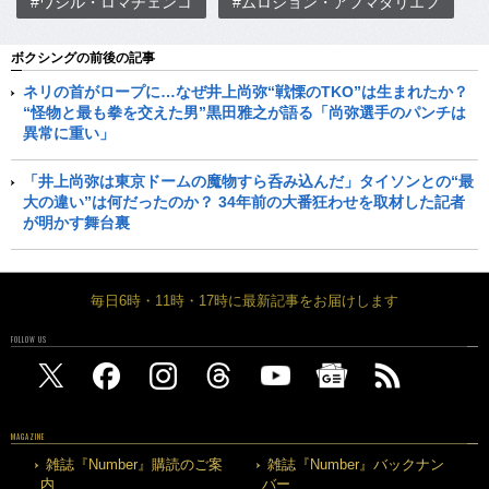
#ワシル・ロマチェンコ
#ムロジョン・アフマダリエフ
ボクシングの前後の記事
ネリの首がロープに…なぜ井上尚弥“戦慄のTKO”は生まれたか？
“怪物と最も拳を交えた男”黒田雅之が語る「尚弥選手のパンチは
異常に重い」
「井上尚弥は東京ドームの魔物すら呑み込んだ」タイソンとの“最
大の違い”は何だったのか？ 34年前の大番狂わせを取材した記者
が明かす舞台裏
毎日6時・11時・17時に最新記事をお届けします
FOLLOW US
MAGAZINE
雑誌『Number』購読のご案
雑誌『Number』バックナン
内
バー