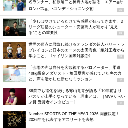
名ランナー、柏原竜二と神野大地が語る「エアー
サ
®
ロンパス
」×コンディショニング術
®
PR
「少しぼやけているだけでも感覚が狂ってきます」B
リーグ屈指のシューター・安藤周人が明かす“見え
る”ことの重要性
PR
世界の頂点に君臨し続けるオランダの超人ハリー・ラ
ブレイセンと日本のエースの太田海也「絶対王者から
学ぶこと」《ケイリン国際対談②》
PR
「会場の声は自分を客観視するバロメーター」柔道
48kg級金メダリスト・角田夏実が感じていた声の力
と、声を活かした新たなミッション
PR
38歳でも進化を続ける篠山竜青が語る「10年前より
バスケが上手くなっている」理由とは。［MVVりらい
ぶ賞 受賞者インタビュー］
PR
Number SPORTS OF THE YEAR 2026 開催決定！
2026年を代表するアスリートを表彰