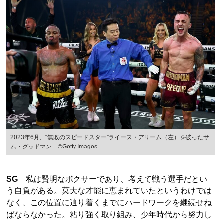
2023年6月、“無敗のスピードスター”ライース・アリーム（左）を破ったサ
ム・グッドマン ©︎Getty Images
SG
私は賢明なボクサーであり、考えて戦う選手だとい
う自負がある。莫大な才能に恵まれていたというわけでは
なく、この位置に辿り着くまでにハードワークを継続せね
ばならなかった。粘り強く取り組み、少年時代から努力し