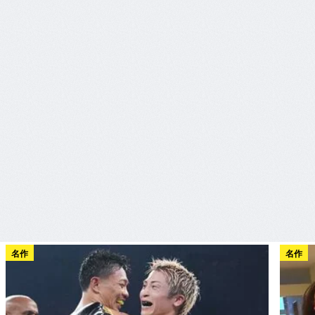
名作
名作