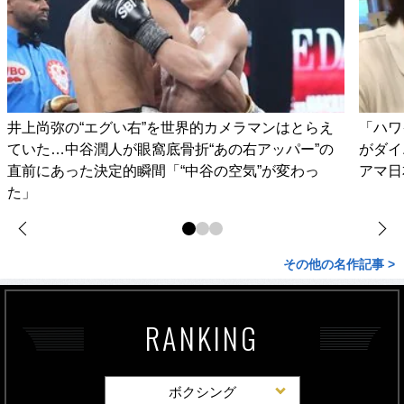
井上尚弥の“エグい右”を世界的カメラマンはとらえ
「ハワ
ていた…中谷潤人が眼窩底骨折“あの右アッパー”の
がダイ
直前にあった決定的瞬間「“中谷の空気”が変わっ
アマ日
た」
その他の名作記事 >
RANKING
ボクシング