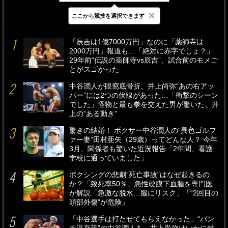
×
ここから競技を選択できます
最新
24時間
週間
「辰吉は1億7000万円」なのに「薬師寺は
2000万円」報道も…「絶対に赤字でしょ？」
29年前“伝説の薬師寺vs辰吉”、試合前のモメご
とがスゴかった
中谷潤人が眼窩底骨折、井上尚弥“あの右アッ
パー”には2つの伏線があった…「衝撃のシーン
でした」怪物と最も拳を交えた男が驚いた、井
上の“ある動き”
驚きの結婚！ ボクサー中谷潤人の“異色ゴルフ
ァー妻”田村亜矢（29歳）ってどんな人？ 今年
3月、関係者も驚いた近況報告「2年間、看護
学校に通っていました」
ボクシングの悲劇“死亡事故”はなぜ起きるの
か？「致死率50％」急性硬膜下血腫を専門医
が解説「急激な脱水…脳にリスク」「“2回目の
頭部外傷”が危険」
「中谷選手は打たせてもらえなかった」“パン