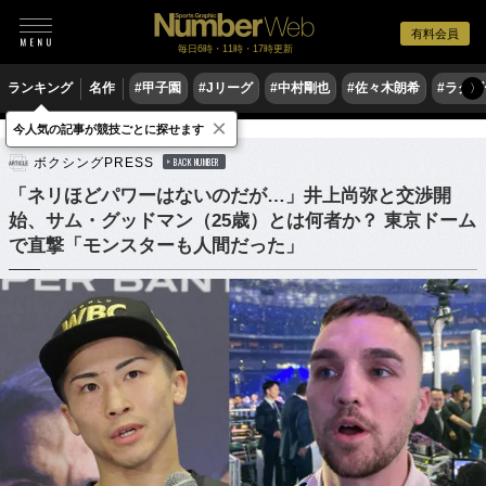
有料会員
毎日6時・11時・17時更新
ランキング
名作
#甲子園
#Jリーグ
#中村剛也
#佐々木朗希
#ラグ
〉
×
今人気の記事が競技ごとに探せます
格闘技
ボクシング
ボクシングPRESS
BACK NUMBER
「ネリほどパワーはないのだが…」井上尚弥と交渉開
始、サム・グッドマン（25歳）とは何者か？ 東京ドーム
で直撃「モンスターも人間だった」