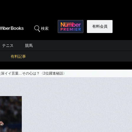
有料会員
検索
テニス
競馬
有料記事
た深イイ言葉…その心は？〈2位躍進秘話〉