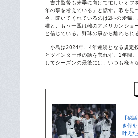
吉井監督も来季に向けて忙しいオフを
年の事を考えている」と話す。暇を見
今、聞いてくれているのは2匹の愛猫
猫と、もう一匹は雌のアメリカンショ
と信じている。野球の事から離れられ
小島は2024年、4年連続となる規定
とツインターボの話を忘れず、1年間
してシーズンの最後には、いつも様々
【秘話
き何を
叶えた