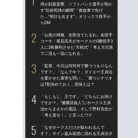
球が顔面直撃、ソフトバンク選手が明か
球
す“壮絶死球の瞬間”「救急車で告げ
す“
た…“明日も出ます”」オリックス投手か
た…
らDM
らD
「お前の球種、全部当てたるわ」名投手
「
コーチ・尾花高夫がホークスの0勝投手3
で
人に2桁勝利させた“方程式”「考え方次第
を
で二流も一流になれる」
は
「監督、今日は何対何で勝つつもりなん
「
です？」「なんで今？」ダイエー王貞治
コー
を驚かせた唐突な問い…「勝つシナリオ
人に
は7割決めておく」意味とは？
で
「もしもし、王です」「どちらにお掛け
「
ですか？」“優勝請負人”にホークス王貞
です
治からまさかの電話…そして野村克也が
治
「考え直せ！」と言ったワケ
「
「なぜホークスだけが疑われるんで
「
す？」サイン盗み疑惑に揺れる王貞治ダ
ホー