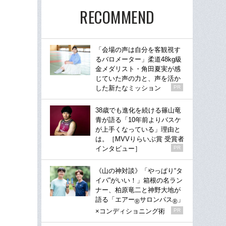
RECOMMEND
「会場の声は自分を客観視す
るバロメーター」柔道48kg級
金メダリスト・角田夏実が感
じていた声の力と、声を活か
した新たなミッション
PR
38歳でも進化を続ける篠山竜
青が語る「10年前よりバスケ
が上手くなっている」理由と
は。［MVVりらいぶ賞 受賞者
インタビュー］
PR
《山の神対談》「やっぱり“タ
イパ”がいい！」箱根の名ラン
ナー、柏原竜二と神野大地が
語る「エアー
サロンパス
」
®
®
×コンディショニング術
PR