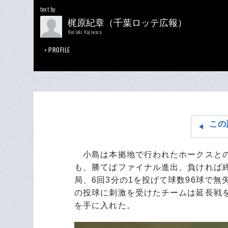
text by
梶原紀章（千葉ロッテ広報）
Noriaki Kajiwara
PROFILE
この
小島は本拠地で行われたホークスとの
も、勝てばファイナル進出、負ければ
局、6回3分の1を投げて球数96球で
の投球に刺激を受けたチームは延長戦
を手に入れた。