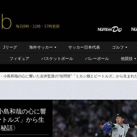
毎日6時・11時・17時更新
Jリーグ
海外サッカー
サッカー日本代表
ゴルフ
フィギュア
バスケットボール
バレーボール
他競技
・小島和哉の心に響いた吉井監督の“珍問答”「ミカン畑とビートルズ」から生まれ
小島和哉の心に響
ートルズ」から生
進秘話〉