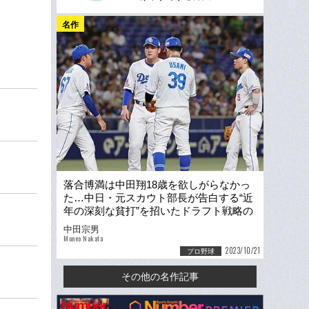
名作
落合博満は中田翔18歳を欲しがらなかっ
た…中日・元スカウト部長が告白する“近
年の深刻な貧打”を招いたドラフト戦略の
痛恨「間違っていた」
中田宗男
Muneo Nakata
2023/10/21
プロ野球
その他の名作記事