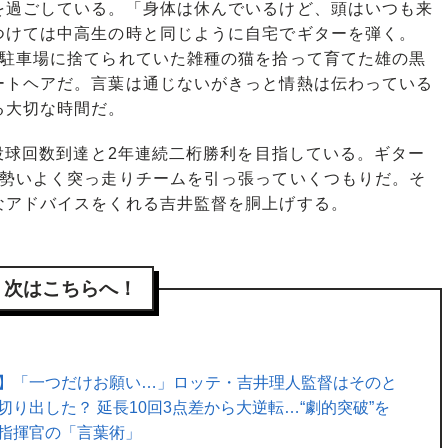
過ごしている。「身体は休んでいるけど、頭はいつも来
つけては中高生の時と同じように自宅でギターを弾く。
。駐車場に捨てられていた雑種の猫を拾って育てた雄の黒
ートヘアだ。言葉は通じないがきっと情熱は伝わっている
る大切な時間だ。
投球回数到達と2年連続二桁勝利を目指している。ギター
、勢いよく突っ走りチームを引っ張っていくつもりだ。そ
なアドバイスをくれる吉井監督を胴上げする。
次はこちらへ！
】「一つだけお願い…」ロッテ・吉井理人監督はそのと
切り出した？ 延長10回3点差から大逆転…“劇的突破”を
指揮官の「言葉術」