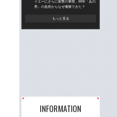
イエーにさらに衝撃の事態…99年「あの
ら“
男」の急死からなぜ優勝できた？
ス
もっと見る
INFORMATION