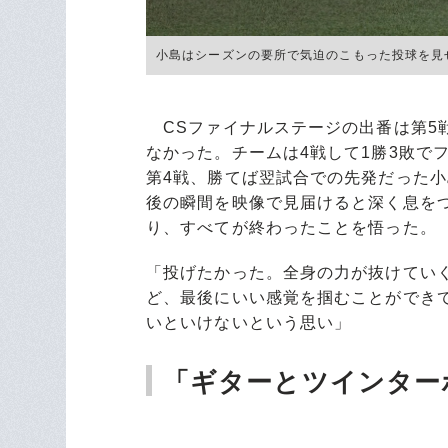
小島はシーズンの要所で気迫のこもった投球を見せた ©︎C
CSファイナルステージの出番は第5
なかった。チームは4戦して1勝3敗で
第4戦、勝てば翌試合での先発だった
後の瞬間を映像で見届けると深く息をつ
り、すべてが終わったことを悟った。
「投げたかった。全身の力が抜けてい
ど、最後にいい感覚を掴むことができ
いといけないという思い」
「ギターとツインター