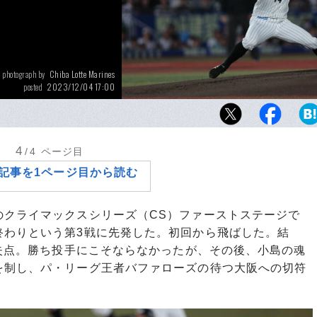
Chiba Lotte Marines
photograph by
2023/12/04 17:00
posted
今季は大一番の試合で頼りになる投球を見せ
4
/4
ページ目
記事を1ページ目から読む
クライマックスシリーズ（CS）ファーストステージで
終わりという第3戦に先発した。初回から飛ばした。結
無失点。勝ち投手にこそならなかったが、その後、小島の魂
を制し、パ・リーグ王者バファローズの待つ大阪への切符