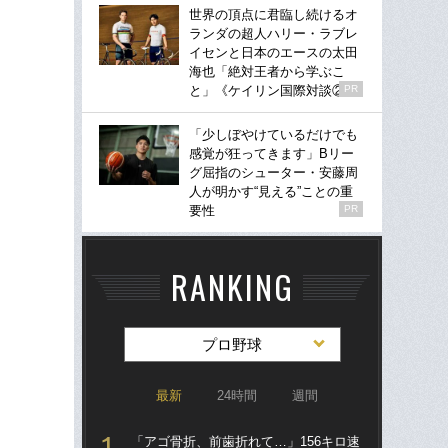
世界の頂点に君臨し続けるオ
ランダの超人ハリー・ラブレ
イセンと日本のエースの太田
海也「絶対王者から学ぶこ
と」《ケイリン国際対談②》
PR
「少しぼやけているだけでも
感覚が狂ってきます」Bリー
グ屈指のシューター・安藤周
人が明かす“見える”ことの重
要性
PR
RANKING
プロ野球
最新
24時間
週間
「アゴ骨折、前歯折れて…」156キロ速
「ア