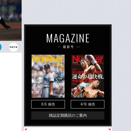
MAGAZINE
最新号
た小島
8/6
4/16
発売
発売
雑誌定期購読のご案内