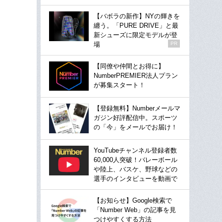
【バボラの新作】NYの輝きを
纏う。「PURE DRIVE」と最
新シューズに限定モデルが登
場
PR
【同僚や仲間とお得に】
NumberPREMIER法人プラン
が募集スタート！
【登録無料】Numberメールマ
ガジン好評配信中。スポーツ
の「今」をメールでお届け！
YouTubeチャンネル登録者数
60,000人突破！バレーボール
や陸上、バスケ、野球などの
選手のインタビューを動画で
【お知らせ】Google検索で
「Number Web」の記事を見
つけやすくする方法