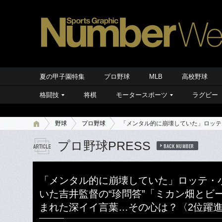
夏の甲子園特集
プロ野球
MLB
高校野球
格闘技
将棋
モータースポーツ
ラグビー
野球
プロ野球
「メンタル的に崩壊していた」ロッテ
プロ野球PRESS
BACK NUMBER
「メンタル的に崩壊していた」ロッテ・
いた吉井監督の“珍問答”「ミカン畑とビ
まれた深イイ言葉…その心は？〈2位躍