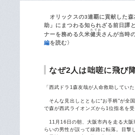
オリックスの3連覇に貢献した森
助」にまつわる知られざる前日譚
たてお
ナーを務める久米
健夫
さんが当時
編
を読む〉
なぜ2人は咄嗟に飛び
「西武ドラ1森友哉が人命救助していた
そんな見出しとともに“お手柄”が全国に
で森が西武ライオンズから1位指名を受
11月16日の朝、大阪市内を走る大阪
らいの男性が誤って線路に転落。目撃し