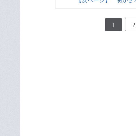
【次ページ】 明かさ
1
2