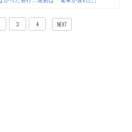
なかった善行…遅刻は「電車が遅れた」
3
4
NEXT