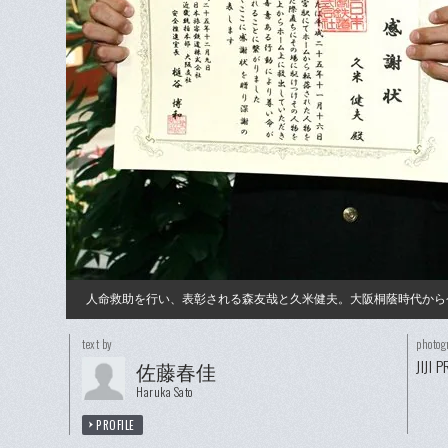
人命救助を行い、表彰される森友哉と久米健夫。大阪桐蔭時代から
text by
photog
JIJI 
佐藤春佳
Haruka Sato
PROFILE