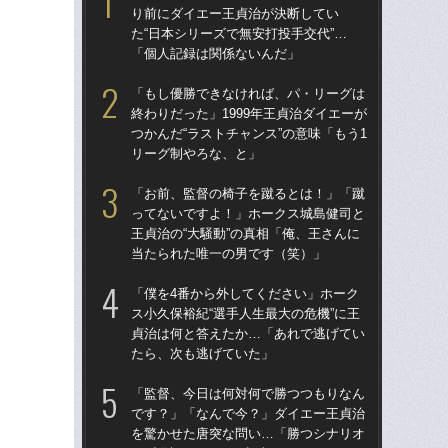
り前にダイエー王貞治が決断してい
球
た“日本シリーズで無安打投手交代”…
す“
「個人記録は関係ないんだ」
た…
らD
「もし優勝できなければ、パ・リーグは
終わりだった」1999年王貞治ダイエーが
「
つかんだ“ラストチャンス”の意味「もう1
で
リーグ制やろな、と」
を
は
「お前、監督の椅子を蹴るとは！」「蹴
ってないですよ！」ホークス城島健司と
「
王貞治の“大騒動”の真相「俺、王さんに
コー
当たられた唯一の男です（笑）」
人に
で
「僕を4番から外してください」ホーク
ス小久保裕紀“選手人生最大の危機”に王
「
貞治は何と答えたか…「あれで逃げてい
です
たら、次も逃げていた」
治
「
「監督、今日は何対何で勝つつもりなん
です？」「なんで今？」ダイエー王貞治
「
を驚かせた唐突な問い…「勝つシナリオ
ホー