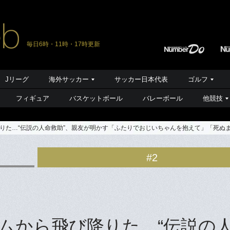
毎日6時・11時・17時更新
Jリーグ
海外サッカー
サッカー日本代表
ゴルフ
フィギュア
バスケットボール
バレーボール
他競技
りた…“伝説の人命救助”、親友が明かす「ふたりでおじいちゃんを抱えて」「死ぬ
#2
ムから飛び降りた…“伝説の