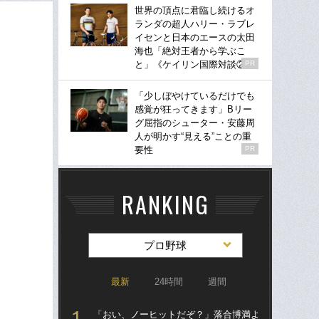
世界の頂点に君臨し続けるオ
ランダの超人ハリー・ラブレ
イセンと日本のエースの太田
海也「絶対王者から学ぶこ
と」《ケイリン国際対談②》
PR
「少しぼやけているだけでも
感覚が狂ってきます」Bリー
グ屈指のシューター・安藤周
人が明かす“見える”ことの重
要性
PR
RANKING
プロ野球
最新
24時間
週間
「おい、ノーヒットだぞ？」落合博満よ
「ア