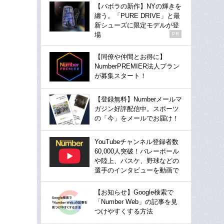
【バボラの新作】NYの輝きを
纏う。「PURE DRIVE」と最
新シューズに限定モデルが登
場
PR
【同僚や仲間とお得に】
NumberPREMIER法人プラン
が募集スタート！
【登録無料】Numberメールマ
ガジン好評配信中。スポーツ
の「今」をメールでお届け！
YouTubeチャンネル登録者数
60,000人突破！バレーボール
や陸上、バスケ、野球などの
選手のインタビューを動画で
【お知らせ】Google検索で
「Number Web」の記事を見
つけやすくする方法