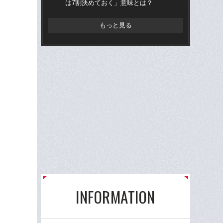
は7割決めておく」意味とは？
ら“
ス
もっと見る
INFORMATION