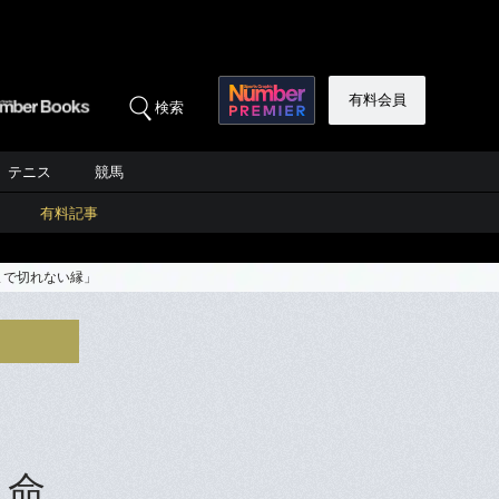
有料会員
検索
テニス
競馬
有料記事
まで切れない縁」
人命