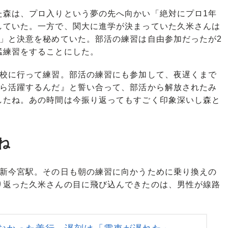
森は、プロ入りという夢の先へ向かい「絶対にプロ1年
していた。一方で、関大に進学が決まっていた久米さんは
い」と決意を秘めていた。部活の練習は自由参加だったが2
猛練習をすることにした。
学校に行って練習。部活の練習にも参加して、夜遅くまで
から活躍するんだ』と誓い合って、部活から解放されたみ
したね。あの時間は今振り返ってもすごく印象深いし森と
ね
新今宮駅。その日も朝の練習に向かうために乗り換えの
り返った久米さんの目に飛び込んできたのは、男性が線路