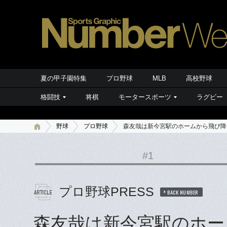
夏の甲子園特集
プロ野球
MLB
高校野球
格闘技
将棋
モータースポーツ
ラグビー
野球
プロ野球
森友哉は新今宮駅のホームから飛び降
#1
プロ野球PRESS
BACK NUMBER
森友哉は新今宮駅のホー