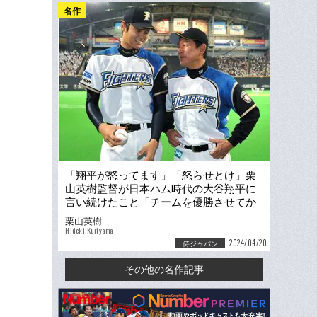
名作
「翔平が怒ってます」「怒らせとけ」栗
山英樹監督が日本ハム時代の大谷翔平に
言い続けたこと「チームを優勝させてか
ら行け。なぜなら…」
栗山英樹
Hideki Kuriyama
2024/04/20
侍ジャパン
その他の名作記事