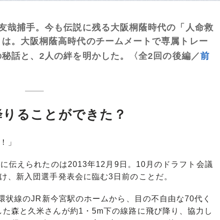
友哉捕手。今も伝説に残る大阪桐蔭時代の「人命救
とは。大阪桐蔭高時代のチームメートで専属トレー
の秘話と、2人の絆を明かした。〈全2回の後編／
前
降りることができた？
！」
伝えられたのは2013年12月9日。10月のドラフト会議
け、新入団選手発表会に臨む3日前のことだ。
環状線のJR新今宮駅のホームから、目の不自由な70代く
た森と久米さんが約1・5m下の線路に飛び降り、協力し