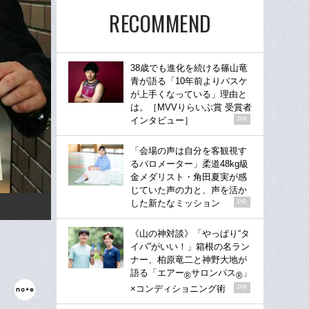
RECOMMEND
38歳でも進化を続ける篠山竜
青が語る「10年前よりバスケ
が上手くなっている」理由と
は。［MVVりらいぶ賞 受賞者
インタビュー］
PR
「会場の声は自分を客観視す
るバロメーター」柔道48kg級
金メダリスト・角田夏実が感
じていた声の力と、声を活か
した新たなミッション
PR
《山の神対談》「やっぱり“タ
イパ”がいい！」箱根の名ラン
ナー、柏原竜二と神野大地が
語る「エアー
サロンパス
」
®
®
×コンディショニング術
PR