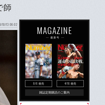
で師
/10/13 06:02
MAGAZINE
最新号
8/6
4/16
発売
発売
雑誌定期購読のご案内