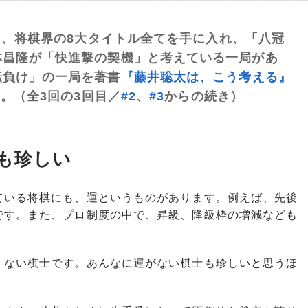
し、将棋界の8大タイトル全てを手に入れ、「八冠
本昌隆が「快進撃の契機」と考えている一局があ
転負け」の一局を著書
『藤井聡太は、こう考える』
る。（全3回の3回目／
#2
、
#3
からの続き）
も珍しい
いる将棋にも、運というものがあります。例えば、先後
です。また、プロ制度の中で、昇級、降級枠の増減なども
ない棋士です。あんなに運がない棋士も珍しいと思うほ