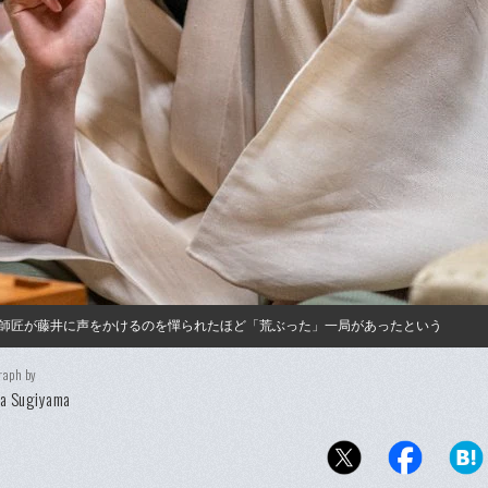
師匠が藤井に声をかけるのを憚られたほど「荒ぶった」一局があったという
raph by
ya Sugiyama