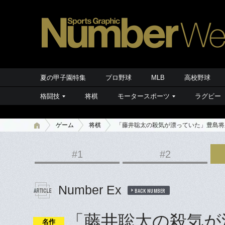
夏の甲子園特集
プロ野球
MLB
高校野球
格闘技
将棋
モータースポーツ
ラグビー
ゲーム
将棋
「藤井聡太の殺気が漂っていた」豊島将
#1
#2
Number Ex
BACK NUMBER
「藤井聡太の殺気が
名作