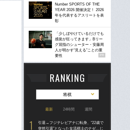
Number SPORTS OF THE
YEAR 2026 開催決定！ 2026
年を代表するアスリートを表
彰
「少しぼやけているだけでも
感覚が狂ってきます」Bリー
グ屈指のシューター・安藤周
人が明かす“見える”ことの重
要性
PR
RANKING
将棋
最新
24時間
週間
引退→フジテレビアナに転身、“22歳で
引退
突然引退”となった女流棋士のナゼ…じ
突然