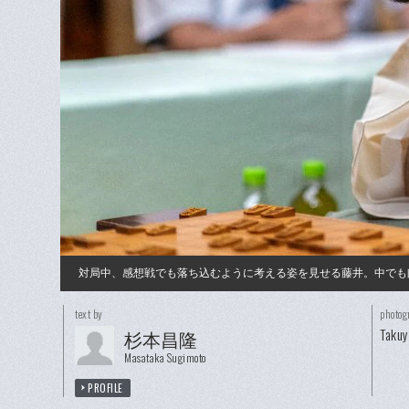
対局中、感想戦でも落ち込むように考える姿を見せる藤井。中でも
text by
photog
Taku
杉本昌隆
Masataka Sugimoto
PROFILE