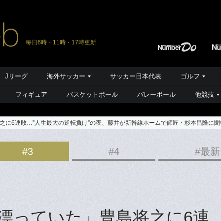
毎日6時・11時・17時更新
Jリーグ
海外サッカー
サッカー日本代表
ゴルフ
フィギュア
バスケットボール
バレーボール
他競技
之に6連敗…”人生最大の逆転負け”の夜、藤井が新幹線ホームで師匠・杉本昌隆に聞
#3
#4
#最新
漂っていた」豊島将之に6連