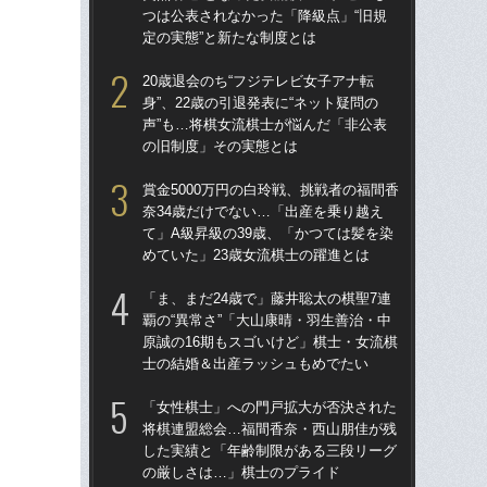
つは公表されなかった「降級点」“旧規
つは
定の実態”と新たな制度とは
定の
20歳退会のち“フジテレビ女子アナ転
20
身”、22歳の引退発表に“ネット疑問の
身”
声”も…将棋女流棋士が悩んだ「非公表
声”
の旧制度」その実態とは
の
賞金5000万円の白玲戦、挑戦者の福間香
「ま
奈34歳だけでない…「出産を乗り越え
覇の
て」A級昇級の39歳、「かつては髪を染
原誠
めていた」23歳女流棋士の躍進とは
士
「ま、まだ24歳で」藤井聡太の棋聖7連
賞金
覇の“異常さ”「大山康晴・羽生善治・中
奈3
原誠の16期もスゴいけど」棋士・女流棋
て」
士の結婚＆出産ラッシュもめでたい
めて
「女性棋士」への門戸拡大が否決された
「直
将棋連盟総会…福間香奈・西山朋佳が残
伊藤
した実績と「年齢制限がある三段リーグ
く「
の厳しさは…」棋士のプライド
か