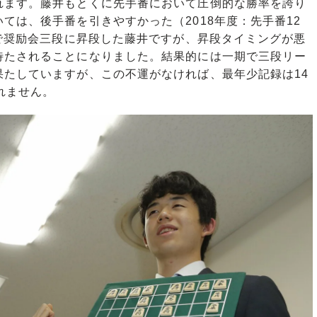
ます。藤井もとくに先手番において圧倒的な勝率を誇り
ては、後手番を引きやすかった（2018年度：先手番12
月で奨励会三段に昇段した藤井ですが、昇段タイミングが悪
待たされることになりました。結果的には一期で三段リー
果たしていますが、この不運がなければ、最年少記録は14
れません。