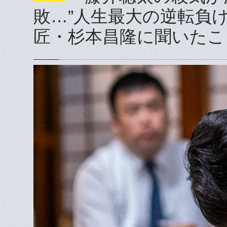
敗…”人生最大の逆転負
匠・杉本昌隆に聞いたこ