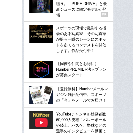
纏う。「PURE DRIVE」と最
新シューズに限定モデルが登
場
PR
スポーツの現場で撮影する機
会のある写真家、その写真家
が撮る一瞬のシーンにスポッ
トをあてるコンテストを開催
します。作品受付中！
【同僚や仲間とお得に】
NumberPREMIER法人プラン
が募集スタート！
【登録無料】Numberメールマ
ガジン好評配信中。スポーツ
の「今」をメールでお届け！
YouTubeチャンネル登録者数
60,000人突破！バレーボール
や陸上、バスケ、野球などの
選手のインタビューを動画で