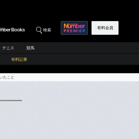
有料会員
検索
テニス
競馬
有料記事
いたこと