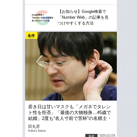
【お知らせ】Google検索で
「Number Web」の記事を見
つけやすくする方法
名作
若き日は甘いマスクも「メガネでタレン
ト性を拒否」「最後の大物独身…45歳で
結婚」2度も“名人寸前で苦杯”の名棋士・
郷田真隆の素顔とは
田丸昇
Noboru Tamaru
2025/07/29
将棋