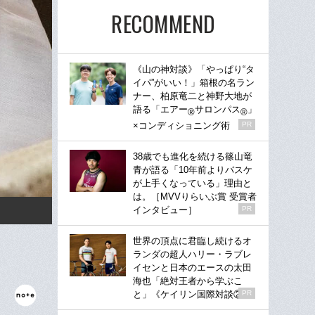
RECOMMEND
《山の神対談》「やっぱり“タ
イパ”がいい！」箱根の名ラン
ナー、柏原竜二と神野大地が
語る「エアー
サロンパス
」
®
®
×コンディショニング術
PR
38歳でも進化を続ける篠山竜
青が語る「10年前よりバスケ
が上手くなっている」理由と
は。［MVVりらいぶ賞 受賞者
インタビュー］
PR
世界の頂点に君臨し続けるオ
ランダの超人ハリー・ラブレ
イセンと日本のエースの太田
海也「絶対王者から学ぶこ
と」《ケイリン国際対談②》
PR