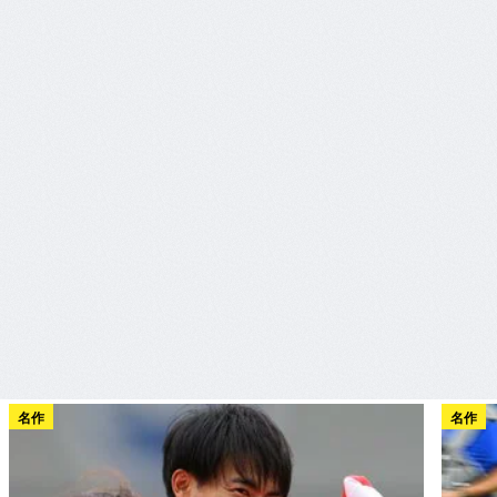
名作
名作