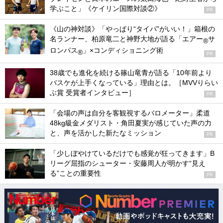
学ぶこと」《ケイリン国際対談②》
PR
《山の神対談》「やっぱり“タイパ”がいい！」箱根の
名ランナー、柏原竜二と神野大地が語る「エアー
サ
®
ロンパス
」×コンディショニング術
®
PR
38歳でも進化を続ける篠山竜青が語る「10年前より
バスケが上手くなっている」理由とは。［MVVりらい
ぶ賞 受賞者インタビュー］
PR
「会場の声は自分を客観視するバロメーター」柔道
48kg級金メダリスト・角田夏実が感じていた声の力
と、声を活かした新たなミッション
PR
「少しぼやけているだけでも感覚が狂ってきます」B
リーグ屈指のシューター・安藤周人が明かす“見え
る”ことの重要性
PR