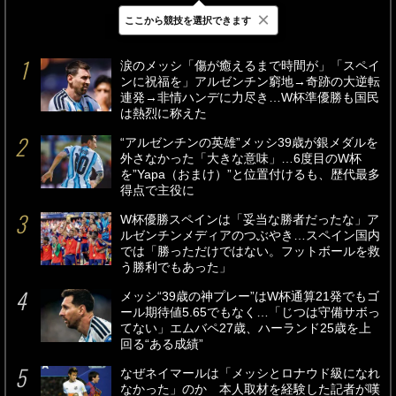
×
ここから競技を選択できます
最新
24時間
週間
涙のメッシ「傷が癒えるまで時間が」「スペイ
ンに祝福を」アルゼンチン窮地→奇跡の大逆転
連発→非情ハンデに力尽き…W杯準優勝も国民
は熱烈に称えた
“アルゼンチンの英雄”メッシ39歳が銀メダルを
外さなかった「大きな意味」…6度目のW杯
を”Yapa（おまけ）”と位置付けるも、歴代最多
得点で主役に
W杯優勝スペインは「妥当な勝者だったな」ア
ルゼンチンメディアのつぶやき…スペイン国内
では「勝っただけではない。フットボールを救
う勝利でもあった」
メッシ“39歳の神プレー”はW杯通算21発でもゴ
ール期待値5.65でもなく…「じつは守備サボっ
てない」エムバペ27歳、ハーランド25歳を上
回る“ある成績”
なぜネイマールは「メッシとロナウド級になれ
なかった」のか 本人取材を経験した記者が嘆