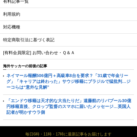
有料記事一覧
利用規約
対応機種
特定商取引法に基づく表記
[有料会員限定] お問い合わせ・Ｑ＆Ａ
海外サッカーの前後の記事
ネイマール報酬506億円＋高級車8台を要求？「31歳で年金リー
グ」「キャリアは終わった」サウジ移籍にブラジルで猛批判…ジ
ーコらは“意外な見解”
「エンドウ移籍は天才的な大当たりだ」遠藤航のリバプール30億
円移籍直後、クロップ監督のスマホに届いたメッセージ…英国人
記者が明かすウラ側
毎日6時・11時・17時に最新記事をお届けします