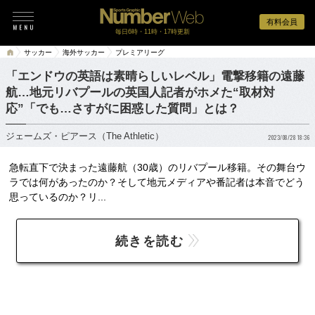
有料会員
毎日6時・11時・17時更新
サッカー
海外サッカー
プレミアリーグ
「エンドウの英語は素晴らしいレベル」電撃移籍の遠藤
航…地元リバプールの英国人記者がホメた“取材対
応”「でも…さすがに困惑した質問」とは？
ジェームズ・ピアース（The Athletic）
2023/08/28 18:36
急転直下で決まった遠藤航（30歳）のリバプール移籍。その舞台ウ
ラでは何があったのか？そして地元メディアや番記者は本音でどう
思っているのか？リ...
続きを読む