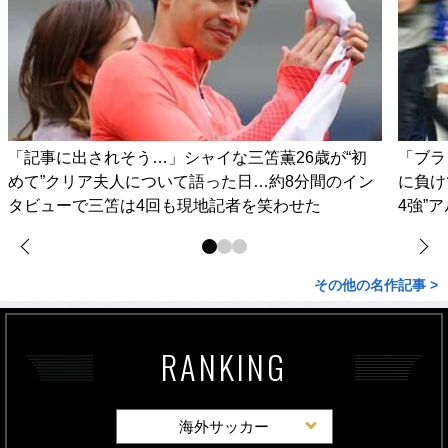
「記事に出されそう…」シャイな三笘薫26歳が“初
「ブラ
めて”クリア夫人について語った日…約8分間のイン
に負け
タビューで三笘は4回も現地記者を笑わせた
4強”
その他の名作記事 >
RANKING
海外サッカー