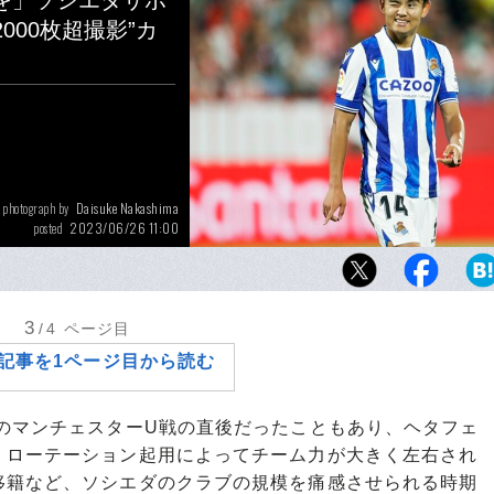
を」ソシエダサポ
000枚超撮影”カ
Daisuke Nakashima
photograph by
2023/06/26 11:00
posted
2022-23シーズンの久保建英は、マンオブザマ
（MOM）9回という特筆すべき成績を残した
3
/4
ページ目
記事を1ページ目から読む
のマンチェスターU戦の直後だったこともあり、ヘタフェ
、ローテーション起用によってチーム力が大きく左右され
移籍など、ソシエダのクラブの規模を痛感させられる時期