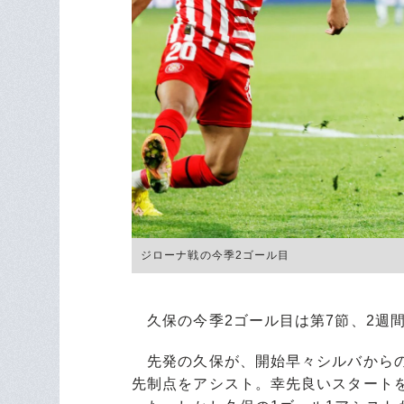
ジローナ戦の今季2ゴール目
久保の今季2ゴール目は第7節、2週
先発の久保が、開始早々シルバからの
先制点をアシスト。幸先良いスタート