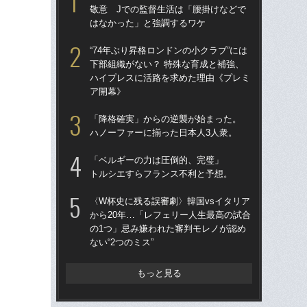
敬意 Jでの監督生活は「腰掛けなどで
「
はなかった」と強調するワケ
→
き
“74年ぶり昇格ロンドンの小クラブ”には
下部組織がない？ 特殊な育成と補強、
“ア
ハイプレスに活路を求めた理由《プレミ
ダ
ア開幕》
度目
け
「降格確実」からの逆襲が始まった。
ハノーファーに揃った日本人3人衆。
「
記者
「ベルギーの力は圧倒的、完璧」
律
トルシエすらフランス不利と予想。
も
〈W杯史に残る誤審劇〉韓国vsイタリア
［
から20年…「レフェリー人生最高の試合
点
の1つ」忌み嫌われた審判モレノが認め
ない“2つのミス”
W
な
ス
もっと見る
い
た