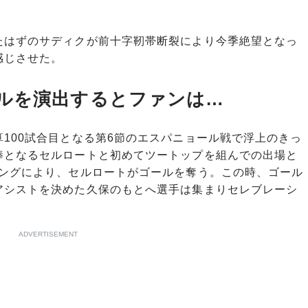
はずのサディクが前十字靭帯断裂により今季絶望となっ
感じさせた。
ルを演出するとファンは…
100試合目となる第6節のエスパニョール戦で浮上のきっ
棒となるセルロートと初めてツートップを組んでの出場と
シングにより、セルロートがゴールを奪う。この時、ゴール
アシストを決めた久保のもとへ選手は集まりセレブレーシ
ADVERTISEMENT