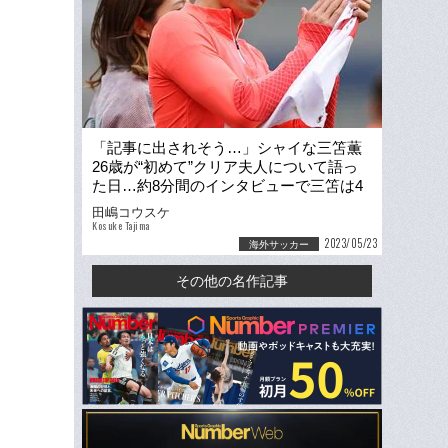
「記事に出されそう…」シャイな三笘薫
26歳が“初めて”クリア夫人について語っ
た日…約8分間のインタビューで三笘は4
回も現地記者を笑わせた
田嶋コウスケ
Kosuke Tajima
2023/05/23
海外サッカー
その他の名作記事