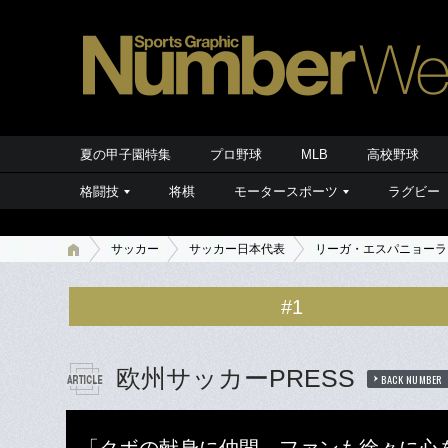
夏の甲子園特集
プロ野球
MLB
高校野球
格闘技
将棋
モータースポーツ
ラグビー
サッカー
サッカー日本代表
リーガ・エスパニョーラ
#1
欧州サッカーPRESS
BACK NUMBER