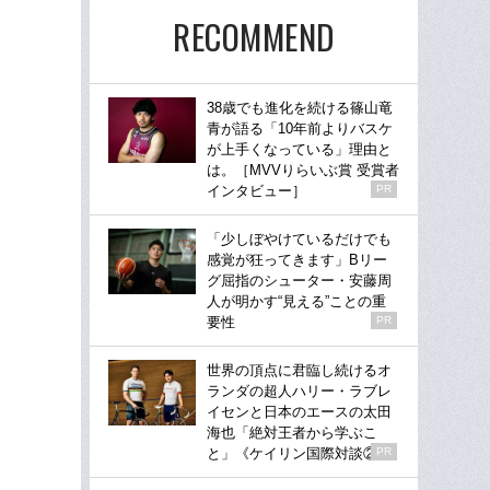
RECOMMEND
38歳でも進化を続ける篠山竜
青が語る「10年前よりバスケ
が上手くなっている」理由と
は。［MVVりらいぶ賞 受賞者
インタビュー］
PR
「少しぼやけているだけでも
感覚が狂ってきます」Bリー
グ屈指のシューター・安藤周
人が明かす“見える”ことの重
要性
PR
世界の頂点に君臨し続けるオ
ランダの超人ハリー・ラブレ
イセンと日本のエースの太田
海也「絶対王者から学ぶこ
と」《ケイリン国際対談②》
PR