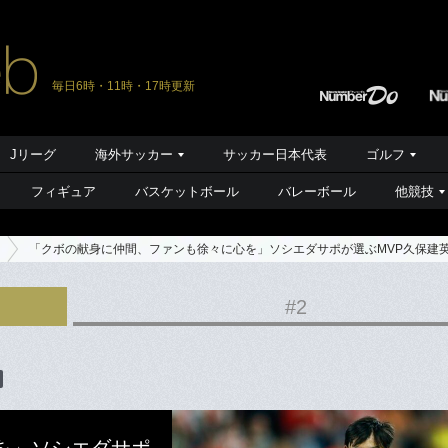
毎日6時・11時・17時更新
Jリーグ
海外サッカー
サッカー日本代表
ゴルフ
フィギュア
バスケットボール
バレーボール
他競技
「クボの献身に仲間、ファンも徐々に心を」ソシエダサポが選ぶMVP久保建英…
#2