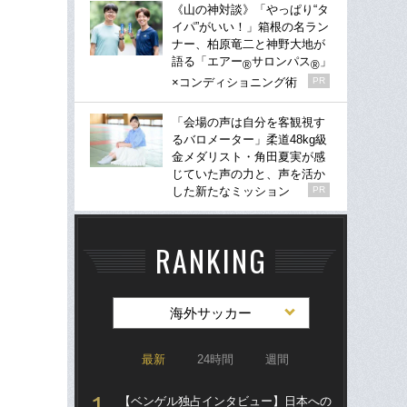
《山の神対談》「やっぱり“タ
イパ”がいい！」箱根の名ラン
ナー、柏原竜二と神野大地が
語る「エアー
サロンパス
」
®
®
×コンディショニング術
PR
「会場の声は自分を客観視す
るバロメーター」柔道48kg級
金メダリスト・角田夏実が感
じていた声の力と、声を活か
した新たなミッション
PR
RANKING
海外サッカー
最新
24時間
週間
【ベンゲル独占インタビュー】日本への
涙