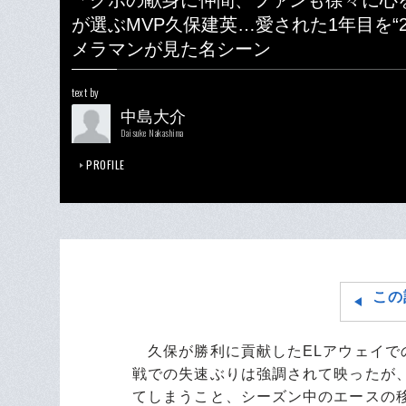
「クボの献身に仲間、ファンも徐々に心
が選ぶMVP久保建英…愛された1年目を“2
メラマンが見た名シーン
text by
中島大介
Daisuke Nakashima
PROFILE
この
久保が勝利に貢献したELアウェイで
戦での失速ぶりは強調されて映ったが
てしまうこと、シーズン中のエースの