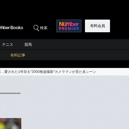
有料会員
検索
テニス
競馬
有料記事
愛された1年目を“2000枚超撮影”カメラマンが見た名シーン