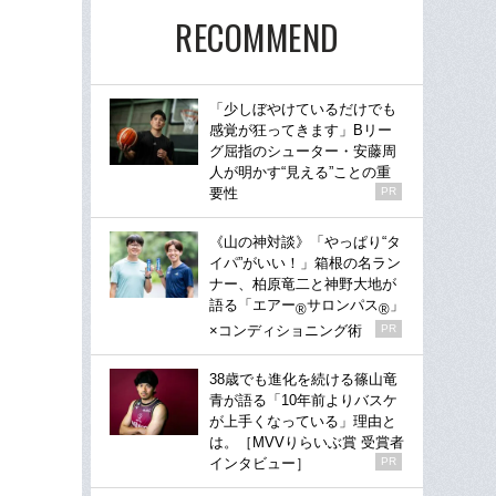
RECOMMEND
「少しぼやけているだけでも
感覚が狂ってきます」Bリー
グ屈指のシューター・安藤周
人が明かす“見える”ことの重
要性
PR
《山の神対談》「やっぱり“タ
イパ”がいい！」箱根の名ラン
ナー、柏原竜二と神野大地が
語る「エアー
サロンパス
」
®
®
×コンディショニング術
PR
38歳でも進化を続ける篠山竜
青が語る「10年前よりバスケ
が上手くなっている」理由と
は。［MVVりらいぶ賞 受賞者
インタビュー］
PR