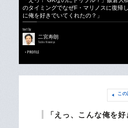
「えっ！ GKなのにドリブル？」飯倉大
のタイミングでなぜF・マリノスに復帰
に俺を好きでいてくれたの？」
text by
二宮寿朗
Toshio Ninomiya
PROFILE
この
「えっ、こんな俺を好