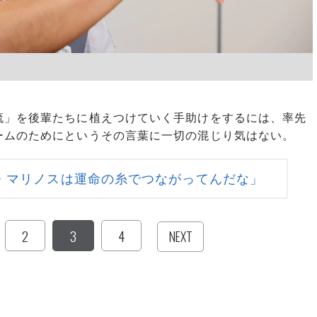
」を後輩たちに植えつけていく手助けをするには、率先
ームのためにというその言葉に一切の混じり気はない。
・マリノスは運命の糸でつながってんだな」
2
3
4
NEXT