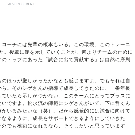
ADVERTISEMENT
コーチには先輩の榎本もいる。この環境、このトレーニ
れた。後輩に範を示していくことが、何よりチームのために
ィのトップにあった「試合に出て貢献する」は自然に序列
昔のほうが厳しかったかなとも感じますよ。でもそれは自
から。そのシゲさんの指導で成長してきたのに、一番年長
していたら示しがつかない。このチームにとってプラスに
ないですよ。松永流の師範にシゲさんがいて、下に哲くん
俺がいるみたいな（笑）。だから感覚的には試合に向けて
になるように、成長をサポートできるようにしていきた
チ外でも模範になれるなら、そうしたいと思っています