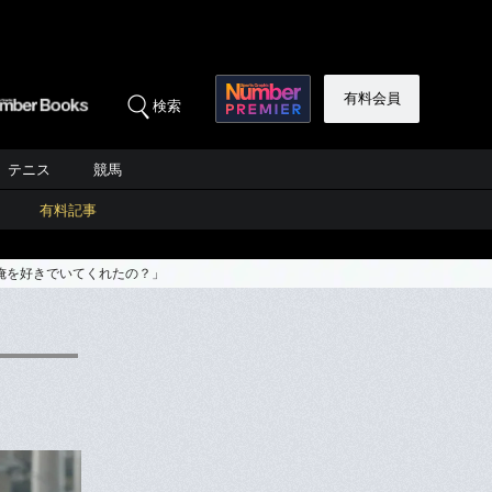
有料会員
検索
テニス
競馬
有料記事
俺を好きでいてくれたの？」