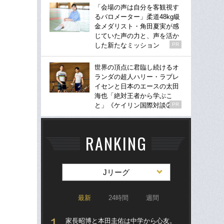
「会場の声は自分を客観視す
るバロメーター」柔道48kg級
金メダリスト・角田夏実が感
じていた声の力と、声を活か
した新たなミッション
PR
世界の頂点に君臨し続けるオ
ランダの超人ハリー・ラブレ
イセンと日本のエースの太田
海也「絶対王者から学ぶこ
と」《ケイリン国際対談②》
PR
RANKING
Jリーグ
最新
24時間
週間
家長昭博と本田圭佑は中学から心友。
「