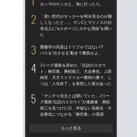
ホンマのケンカと、海に行ったり。
トを
顔…
「若い世代がサッカーを90分見るのが難
須の
しくなったと…」 マンCとマリノスの日
本法人に“eスポーツにガチな理由”を聞い
イニ
た
入
で育
齋藤学の武器はドリブルではない!?
〈
パスを“出させる”動きで勝負せよ。
「昨
Jリーグ鹿島を辞めた「伝説のスカウ
まな
ト」柳沢敦、興梠慎三、大迫勇也、上田
決め
綺世…天才ストライカー獲得の裏で、じ
年
つは「人生終了」を覚悟した夜があった
「妊
「ヤンチャ坊主とは聞いていた」Jリー
愛の
グ鹿島“伝説のスカウト”が後継者・興梠
さ
慎三を見つけた日…半端ない高校生・大
早川
迫勇也につながる「柳沢敦」の系譜
「な
った
もっと見る
きな