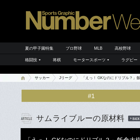
夏の甲子園特集
プロ野球
MLB
高校野球
格闘技
将棋
モータースポーツ
ラグビー
サッカー
Jリーグ
「えっ！ GKなのにドリブル？」
#1
サムライブルーの原材料
BACK