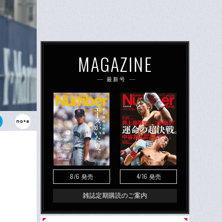
MAGAZINE
最新号
たGK飯倉大
を明かした
8/6
4/16
発売
発売
雑誌定期購読のご案内