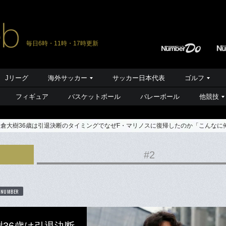
毎日6時・11時・17時更新
Jリーグ
海外サッカー
サッカー日本代表
ゴルフ
フィギュア
バスケットボール
バレーボール
他競技
飯倉大樹36歳は引退決断のタイミングでなぜF・マリノスに復帰したのか「こんなに
#2
 NUMBER