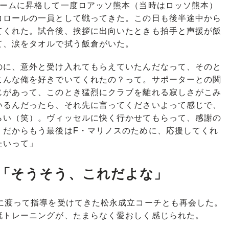
ームに昇格して一度ロアッソ熊本（当時はロッソ熊本）
コロールの一員として戦ってきた。この日も後半途中から
てくれた。試合後、挨拶に出向いたときも拍手と声援が飯
て、涙をタオルで拭う飯倉がいた。
のに、意外と受け入れてもらえていたんだなって、そのと
こんな俺を好きでいてくれたの？って。サポーターとの関
じがあって、このとき猛烈にクラブを離れる寂しさがこみ
いるんだったら、それ先に言ってくださいよって感じで、
らい（笑）。ヴィッセルに快く行かせてもらって、感謝の
。だからもう最後はF・マリノスのために、応援してくれ
たいって」
「そうそう、これだよな」
に渡って指導を受けてきた松永成立コーチとも再会した。
流トレーニングが、たまらなく愛おしく感じられた。