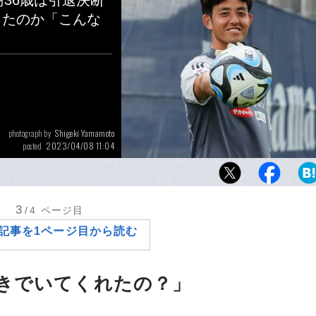
樹36歳は引退決断
したのか「こんな
Shigeki Yamamoto
photograph by
2023/04/08 11:04
posted
3年半ぶりに古巣の横浜F・マリノスに復帰し
樹（36歳）。自らのGK論や移籍にいたる心情
3
/4
ページ目
記事を1ページ目から読む
きでいてくれたの？」