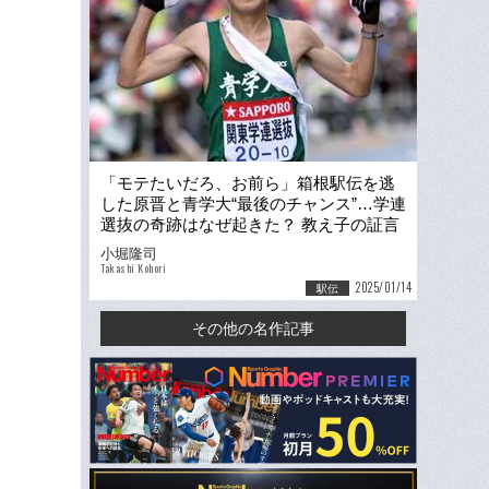
「モテたいだろ、お前ら」箱根駅伝を逃
した原晋と青学大“最後のチャンス”…学連
選抜の奇跡はなぜ起きた？ 教え子の証言
「監督もあの時だけは…」
小堀隆司
Takashi Kohori
2025/01/14
駅伝
その他の名作記事