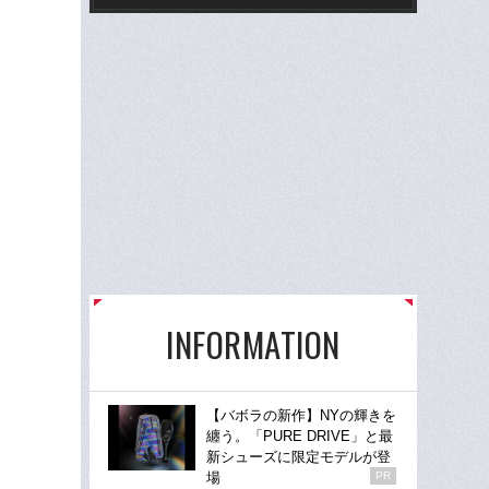
理人
た”
INFORMATION
【バボラの新作】NYの輝きを
纏う。「PURE DRIVE」と最
新シューズに限定モデルが登
場
PR