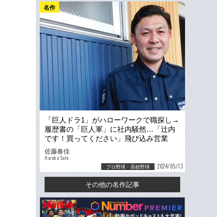
名作
「巨人ドラ1」がハローワークで職探し→
履歴書の「巨人軍」に社内騒然…「辻内
です！買ってください」飛び込み営業
も、辻内崇伸の「第二の人生」
佐藤春佳
Haruka Sato
2024/05/13
プロ野球・高校野球
その他の名作記事