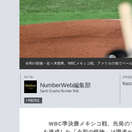
令和の怪物・佐々木朗希。WBCメキシコ戦、アメリカの地でベー
text by
photog
Naoya
NumberWeb編集部
Sports Graphic Number Web
PROFILE
WBC準決勝メキシコ戦、先発のマ
を達成した「令和の怪物」は識者から