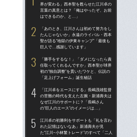
界が変わる」西本聖を甦らせた江川卓の
た
言葉の真意とは？「俺はやったぞ、お前
聖が
はできるのか、と…」
巨
「あのとき、江川さんは初めて努力をし
「
たんじゃないか」永遠のライバル・西本
た“
聖が語る“地獄の伊東キャンプ”「最後も
貞治
巨人で…感謝しています」
人生
「勝手をするな！」「ダメになったら責
「
任取ってくれるんですか」西本聖が球界
任
初の“独自調整”を貫いたワケと、伝説の
初の
「足上げフォーム」誕生秘話
「
「江川卓をエースにする」長嶋茂雄監督
「ニ
の苦難の時代を支えた左腕・新浦壽夫は
界
なぜ江川のサポートに？「長嶋さん
言
の“巨人のエース”のイメージは…」
は
江川卓の初勝利をサポートも「礼を言わ
江
れた記憶はないなあ」新浦壽夫が見
れ
た“江川−小林繁トレード”のすべて「二人
た“