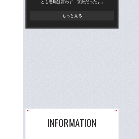
とも愚痴は言わず…立派だったよ」
と
もっと見る
INFORMATION