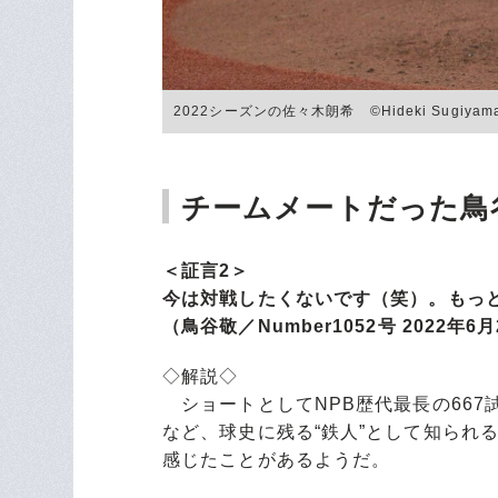
2022シーズンの佐々木朗希 ©Hideki Sugiyam
チームメートだった鳥
＜証言2＞
今は対戦したくないです（笑）。もっ
（鳥谷敬／Number1052号 2022年6
◇解説◇
ショートとしてNPB歴代最長の667
など、球史に残る“鉄人”として知られ
感じたことがあるようだ。