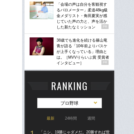
「会場の声は自分を客観視す
るバロメーター」柔道48kg級
金メダリスト・角田夏実が感
じていた声の力と、声を活か
した新たなミッション
PR
38歳でも進化を続ける篠山竜
青が語る「10年前よりバスケ
が上手くなっている」理由と
は。［MVVりらいぶ賞 受賞者
インタビュー］
PR
RANKING
プロ野球
最新
24時間
週間
「ニシ、19勝じゃダメだ。20勝すれば世
「