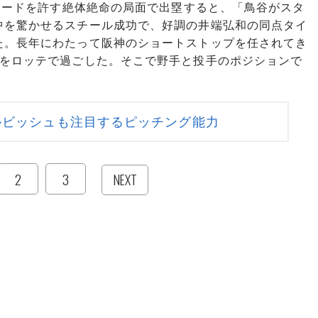
リードを許す絶体絶命の局面で出塁すると、「鳥谷がスタ
中を驚かせるスチール成功で、好調の井端弘和の同点タイ
た。長年にわたって阪神のショートストップを任されてき
ンをロッテで過ごした。そこで野手と投手のポジションで
ルビッシュも注目するピッチング能力
2
3
NEXT