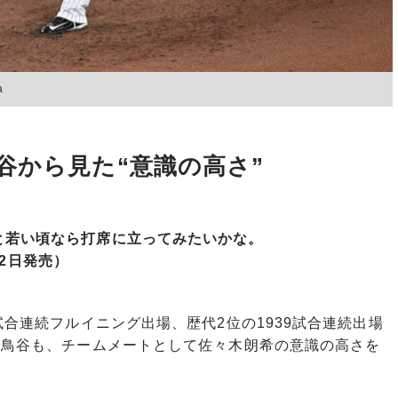
a
谷から見た“意識の高さ”
と若い頃なら打席に立ってみたいかな。
月2日発売）
試合連続フルイニング出場、歴代2位の1939試合連続出場
る鳥谷も、チームメートとして佐々木朗希の意識の高さを