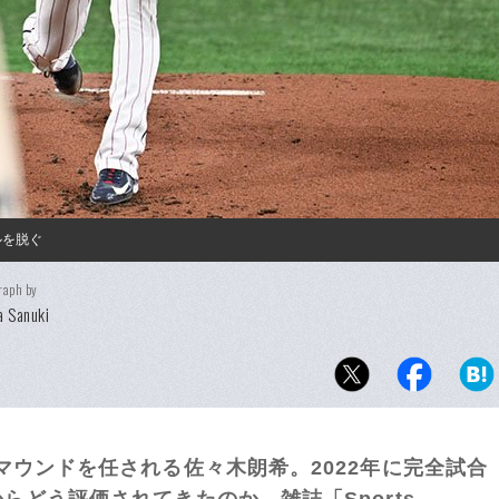
ルを脱ぐ
raph by
 Sanuki
ウンドを任される佐々木朗希。2022年に完全試合
どう評価されてきたのか。雑誌「Sports