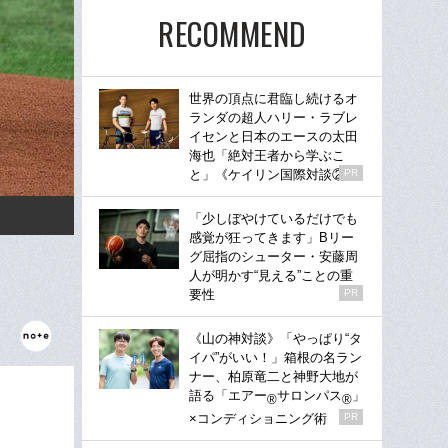
RECOMMEND
世界の頂点に君臨し続けるオ
ランダの超人ハリー・ラブレ
イセンと日本のエースの太田
海也「絶対王者から学ぶこ
と」《ケイリン国際対談②》
PR
「少しぼやけているだけでも
感覚が狂ってきます」Bリー
グ屈指のシューター・安藤周
人が明かす“見える”ことの重
要性
PR
《山の神対談》「やっぱり“タ
イパ”がいい！」箱根の名ラン
ナー、柏原竜二と神野大地が
語る「エアー
サロンパス
」
®
®
×コンディショニング術
PR