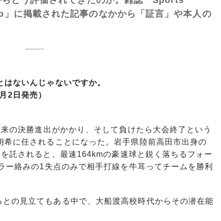
berWeb」に掲載された記事のなかから「証言」や本人の
とはないんじゃないですか。
年6月2日発売）
以来の決勝進出がかかり、そして負けたら大会終了という
朗希に任されることになった。岩手県陸前高田市出身の
板を託されると、最速164kmの豪速球と鋭く落ちるフォー
エラー絡みの1失点のみで相手打線を牛耳ってチームを勝利
との見立てもある中で、大船渡高校時代からその潜在能