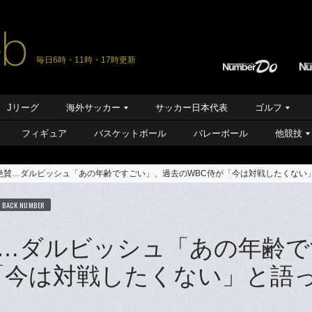
毎日6時・11時・17時更新
Jリーグ
海外サッカー
サッカー日本代表
ゴルフ
フィギュア
バスケットボール
バレーボール
他競技
絶賛…ダルビッシュ「あの年齢ですごい」、過去のWBC侍が「今は対戦したくない」
BACK NUMBER
…ダルビッシュ「あの年齢で
「今は対戦したくない」と語