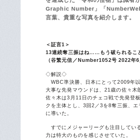
Graphic Number」「Num
言葉、貴重な写真を紹介します。
＜証言1＞
13連続奪三振はね……もう破られるこ
（谷繁元信／Number1052号 2022
◇解説◇
WBC準決勝、日本にとって2009年
大事な先発マウンドは、21歳の佐々木
佐々木は3月11日のチェコ戦で先発登
クを主体とし、3回2／3を8奪三振、
に導いた。
すでにメジャーリーグも注目している
力は特大のものを感じさせていた。