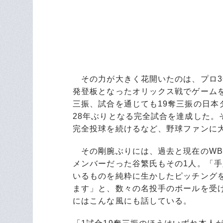
その力が大きく花開いたのは、プロ3年
発登板となったオリックス戦でゲームを
三振、試合を通じても19奪三振の日本タ
28年ぶりとなる完全試合を達成した。
完全投球を続けるなど、野球ファンに
その剛腕ぶりには、過去と現在のWBC
メンバーだった谷繁氏もその1人。「
いるものを純粋に生かしたピッチング
ます」と、数々の名投手のボールを受
にはこんな風にも話している。