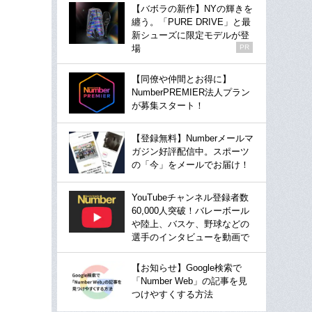
【バボラの新作】NYの輝きを
纏う。「PURE DRIVE」と最
新シューズに限定モデルが登
場
PR
【同僚や仲間とお得に】
NumberPREMIER法人プラン
が募集スタート！
【登録無料】Numberメールマ
ガジン好評配信中。スポーツ
の「今」をメールでお届け！
YouTubeチャンネル登録者数
60,000人突破！バレーボール
や陸上、バスケ、野球などの
選手のインタビューを動画で
【お知らせ】Google検索で
「Number Web」の記事を見
つけやすくする方法