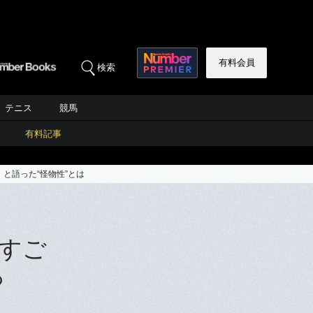
有料会員
検索
テニス
競馬
有料記事
と語った“怪物性”とは
すご
っ