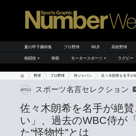
夏の甲子園特集
プロ野球
MLB
高校野球
格闘技
将棋
モータースポーツ
ラグビー
野球
プロ野球
侍ジャパン
佐々木朗希を名手が
スポーツ名言セレクション
佐々木朗希を名手が絶賛
い」、過去のWBC侍が
た“怪物性”とは