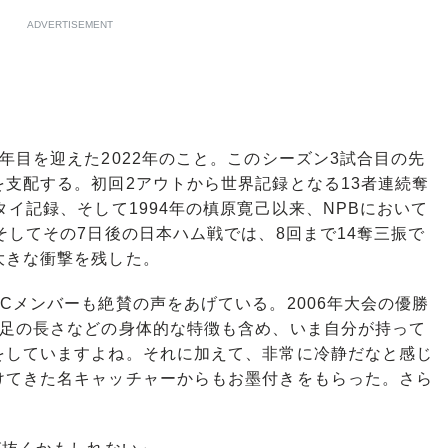
ADVERTISEMENT
目を迎えた2022年のこと。このシーズン3試合目の先
支配する。初回2アウトから世界記録となる13者連続奪
イ記録、そして1994年の槙原寛己以来、NPBにおいて
そしてその7日後の日本ハム戦では、8回まで14奪三振で
大きな衝撃を残した。
メンバーも絶賛の声をあげている。2006年大会の優勝
手足の長さなどの身体的な特徴も含め、いま自分が持って
をしていますよね。それに加えて、非常に冷静だなと感じ
けてきた名キャッチャーからもお墨付きをもらった。さら