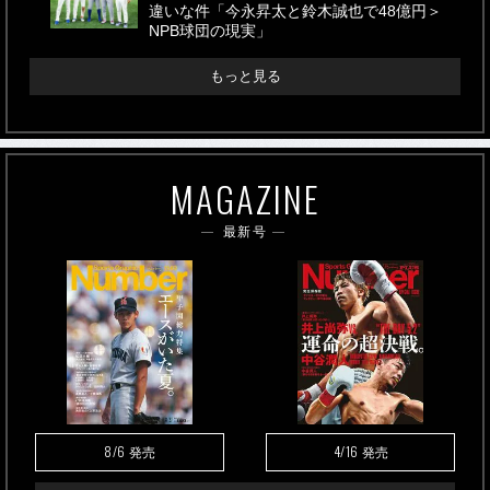
違いな件「今永昇太と鈴木誠也で48億円＞
NPB球団の現実」
もっと見る
MAGAZINE
最新号
8/6
4/16
発売
発売