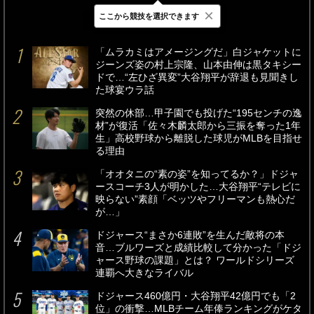
×
ここから競技を選択できます
最新
24時間
週間
「ムラカミはアメージングだ」白ジャケットに
ジーンズ姿の村上宗隆、山本由伸は黒タキシー
ドで…“左ひざ異変”大谷翔平が辞退も見聞きし
た球宴ウラ話
突然の休部…甲子園でも投げた“195センチの逸
材”が復活「佐々木麟太郎から三振を奪った1年
生」高校野球から離脱した球児がMLBを目指せ
る理由
「オオタニの“素の姿”を知ってるか？」ドジャ
ースコーチ3人が明かした…大谷翔平“テレビに
映らない”素顔「ベッツやフリーマンも熱心だ
が…」
ドジャース“まさか6連敗”を生んだ敵将の本
音…ブルワーズと成績比較して分かった「ドジ
ャース野球の課題」とは？ ワールドシリーズ
連覇へ大きなライバル
ドジャース460億円・大谷翔平42億円でも「2
位」の衝撃…MLBチーム年俸ランキングがケタ