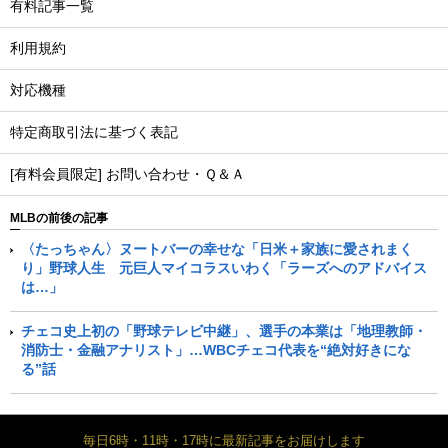
有料記事一覧
利用規約
対応機種
特定商取引法に基づく表記
[有料会員限定] お問い合わせ・Ｑ＆Ａ
MLBの前後の記事
〈たっちゃん〉ヌートバーの幸せな「日米＋家族に愛されまく
り」野球人生 元巨人マイコラスいわく「ラーズへのアドバイス
は…」
チェコ史上初の「野球テレビ中継」、選手の本業は「地理教師・
消防士・金融アナリスト」…WBCチェコ代表を“絶対好きにな
る”話
毎日6時・11時・17時に最新記事をお届けします