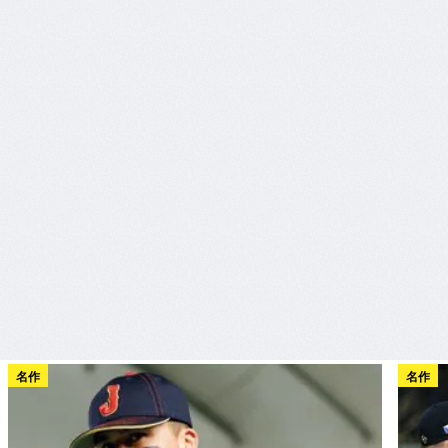
名作
名作