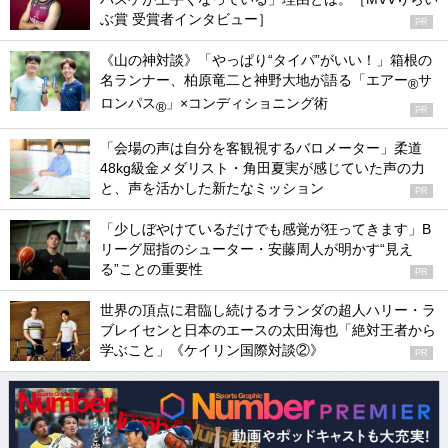
ぶ賞 受賞者インタビュー］
PR
《山の神対談》「やっぱり“タイパ”がいい！」箱根の
名ランナー、柏原竜二と神野大地が語る「エアー
サ
®
ロンパス
」×コンディショニング術
®
PR
「会場の声は自分を客観視するバロメーター」柔道
48kg級金メダリスト・角田夏実が感じていた声の力
と、声を活かした新たなミッション
PR
「少しぼやけているだけでも感覚が狂ってきます」B
リーグ屈指のシューター・安藤周人が明かす“見え
る”ことの重要性
PR
世界の頂点に君臨し続けるオランダの超人ハリー・ラ
ブレイセンと日本のエースの太田海也「絶対王者から
学ぶこと」《ケイリン国際対談②》
PR