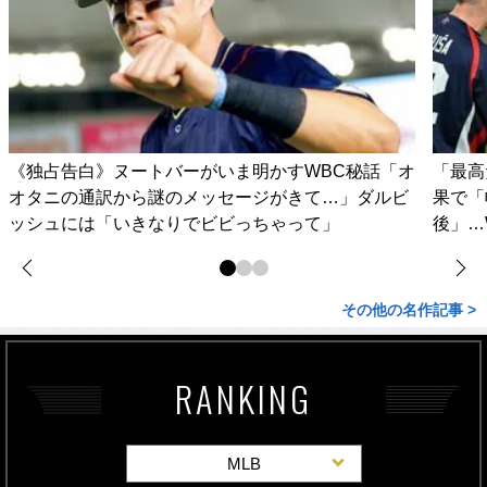
《独占告白》ヌートバーがいま明かすWBC秘話「オ
「最高
オタニの通訳から謎のメッセージがきて…」ダルビ
果で「
ッシュには「いきなりでビビっちゃって」
後」…
その他の名作記事 >
RANKING
MLB