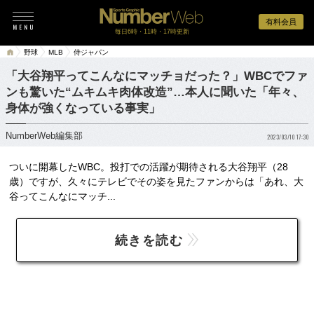
有料会員
毎日6時・11時・17時更新
野球
MLB
侍ジャパン
「大谷翔平ってこんなにマッチョだった？」WBCでファ
ンも驚いた“ムキムキ肉体改造”…本人に聞いた「年々、
身体が強くなっている事実」
NumberWeb編集部
2023/03/10 17:30
ついに開幕したWBC。投打での活躍が期待される大谷翔平（28
歳）ですが、久々にテレビでその姿を見たファンからは「あれ、大
谷ってこんなにマッチ...
続きを読む