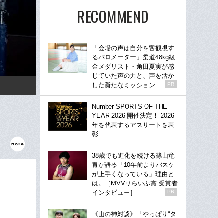
RECOMMEND
「会場の声は自分を客観視す
るバロメーター」柔道48kg級
金メダリスト・角田夏実が感
じていた声の力と、声を活か
した新たなミッション
PR
Number SPORTS OF THE
YEAR 2026 開催決定！ 2026
年を代表するアスリートを表
彰
38歳でも進化を続ける篠山竜
青が語る「10年前よりバスケ
が上手くなっている」理由と
は。［MVVりらいぶ賞 受賞者
インタビュー］
PR
《山の神対談》「やっぱり“タ