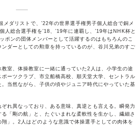
銀メダリストで、'22年の世界選手権男子個人総合で銅メ
総合選手権を'18、'19年に連覇し、'19年はNHK杯と
ニッポンの団体メンバーとして活躍するのはもちろんのこ
ウンダーとしての勲章を持っているのが、谷川兄弟のすご
教室、体操教室に一緒に通っていた2人は、小学生の途
スポーツクラブ、市立船橋高校、順天堂大学、セントラル
た。当然ながら、子供の頃やジュニア時代にやっていた基
ぞれ異なっており、ある意味、真逆とも言える。瞬発力
する「剛の航」と、たぐいまれな柔軟性を生かし、繊細さ
の翔」。2人はどのような意識で体操選手としての肉体を