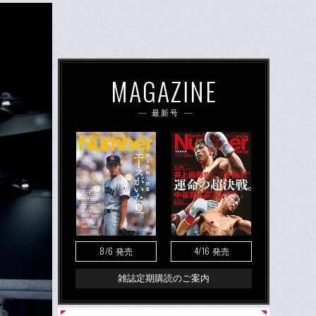
MAGAZINE
最新号
8/6
4/16
発売
発売
雑誌定期購読のご案内