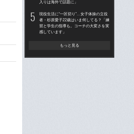
入りは海外で話題に」
「
現役生活に“一区切り”…女子体操の立役
「
者・杉原愛子22歳はいま何してる？「練
原愛
習と学生の指導も。コーチの大変さを実
題”
感しています」
「
もっと見る