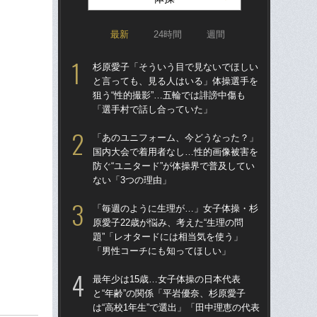
最新
24時間
週間
杉原愛子「そういう目で見ないでほしい
五輪
と言っても、見る人はいる」体操選手を
合
狙う“性的撮影”…五輪では誹謗中傷も
『お
「選手村で話し合っていた」
ん”
「あのユニフォーム、今どうなった？」
夫
国内大会で着用者なし…性的画像被害を
笑
防ぐ“ユニタード”が体操界で普及してい
本代
ない「3つの理由」
いた
「毎週のように生理が…」女子体操・杉
夫
原愛子22歳が悩み、考えた“生理の問
笑
題”「レオタードには相当気を使う」
本代
「男性コーチにも知ってほしい」
いた
最年少は15歳…女子体操の日本代表
杉
と“年齢”の関係「平岩優奈、杉原愛子
と
は“高校1年生”で選出」「田中理恵の代表
狙う