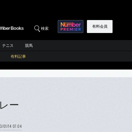
有料会員
検索
テニス
競馬
有料記事
レー
3/01/14 07:04