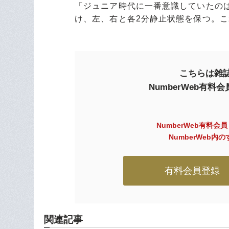
「ジュニア時代に一番意識していたの
け、左、右と各2分静止状態を保つ。
こちらは雑誌
NumberWeb有
NumberWeb有料会
NumberWeb
有料会員登録
関連記事