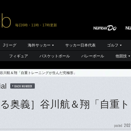
毎日6時・11時・17時更新
Jリーグ
海外サッカー
サッカー日本代表
ゴルフ
フィギュア
バスケットボール
バレーボール
他競技
谷川航＆翔「自重トレーニングが生んだ究極形」
al
BACK NUMBER
る奥義］谷川航＆翔「自重ト
202
posted