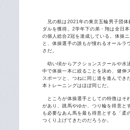
兄の航は2021年の東京五輪男子団体
ダルを獲得。2学年下の弟・翔は全日本個人
の個人総合2冠を達成している。体操
と、体操選手の誰もが憧れるオールラ
さだ。
幼い頃からアクションスクールや水泳
中で体操一本に絞ることを決め、健伸
スポーツと、つねに同じ道を進んでき
本トレーニングはほぼ同じだ。
ところが体操選手としての特徴はそれ
があり、跳馬やゆか、つり輪を得意と
も必要なあん馬を最も得意とする「柔
つくり上げてきたのだろうか。