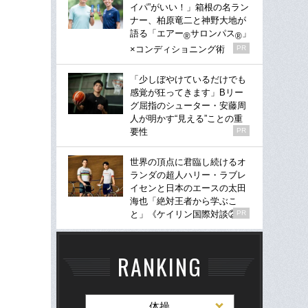
イパ”がいい！」箱根の名ラン
ナー、柏原竜二と神野大地が
語る「エアー
サロンパス
」
®
®
×コンディショニング術
PR
「少しぼやけているだけでも
感覚が狂ってきます」Bリー
グ屈指のシューター・安藤周
人が明かす“見える”ことの重
要性
PR
世界の頂点に君臨し続けるオ
ランダの超人ハリー・ラブレ
イセンと日本のエースの太田
海也「絶対王者から学ぶこ
と」《ケイリン国際対談②》
PR
RANKING
体操