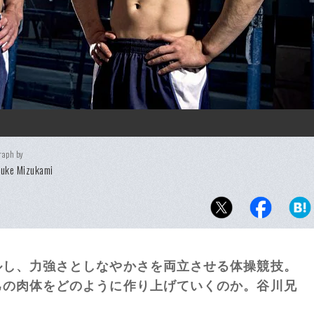
raph by
uke Mizukami
ルし、力強さとしなやかさを両立させる体操競技。
己の肉体をどのように作り上げていくのか。谷川兄