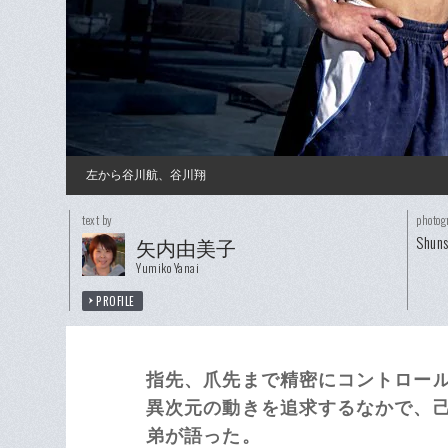
左から谷川航、谷川翔
text by
photog
Shuns
矢内由美子
Yumiko Yanai
PROFILE
指先、爪先まで精密にコントロー
異次元の動きを追求するなかで、
弟が語った。