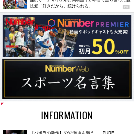
面のリーチマイケルと内村航平が本音で語り合った競
技愛「好きだから、続けられる」
PR
INFORMATION
【バボラの新作】NYの輝きを纏う。「PURE