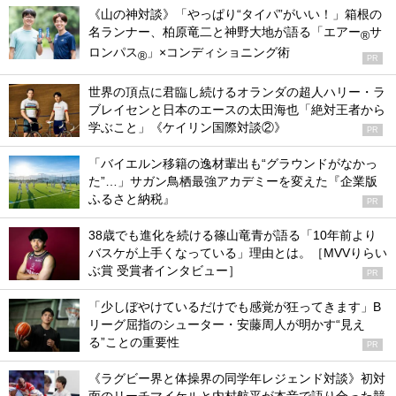
《山の神対談》「やっぱり“タイパ”がいい！」箱根の
名ランナー、柏原竜二と神野大地が語る「エアー
サ
®
ロンパス
」×コンディショニング術
®
PR
世界の頂点に君臨し続けるオランダの超人ハリー・ラ
ブレイセンと日本のエースの太田海也「絶対王者から
学ぶこと」《ケイリン国際対談②》
PR
「バイエルン移籍の逸材輩出も“グラウンドがなかっ
た”…」サガン鳥栖最強アカデミーを変えた『企業版
ふるさと納税』
PR
38歳でも進化を続ける篠山竜青が語る「10年前より
バスケが上手くなっている」理由とは。［MVVりらい
ぶ賞 受賞者インタビュー］
PR
「少しぼやけているだけでも感覚が狂ってきます」B
リーグ屈指のシューター・安藤周人が明かす“見え
る”ことの重要性
PR
《ラグビー界と体操界の同学年レジェンド対談》初対