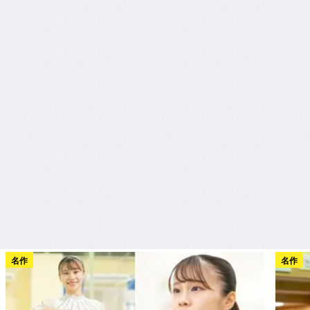
名作
名作