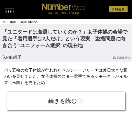
有料会員
毎日6時・11時・17時更新
体操
体操日本代表
「ユニタードは衰退していくのか？」女子体操の会場で
見た「着用選手は2人だけ」という現実…盗撮問題に向
き合う“ユニフォーム選択”の現在地
矢内由美子
2024/08/08 17:06
パリ五輪の女子体操が行われたベルシー・アリーナは連日大きな賑
わいを見せていた。女子体操のスター選手であるシモーネ・バイル
ズ（米国）を見るため...
続きを読む