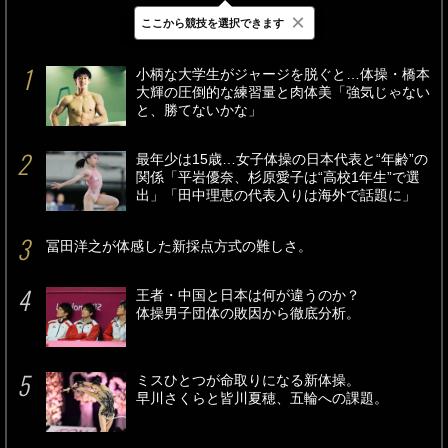
×
ここから競技を選択できます
最新
24時間
週間
小柄な大学生がジャージを脱ぐと…体操・橋本
大輝の圧倒的な練習量と肉体美「強気じゃない
と、勝てないかな」
最年少は15歳…女子体操の日本代表と“年齢”の
関係「平岩優奈、杉原愛子は“高校1年生”で選
出」「田中理恵の代表入りは海外で話題に」
冨田洋之が体感した新採点方式の難しさ。
王者・中国と日本は何が違うのか？
体操男子団体の敗因から徹底分析。
ミスひとつが命取りになる新体操。
早川さくらと皆川夏穂、五輪への課題。