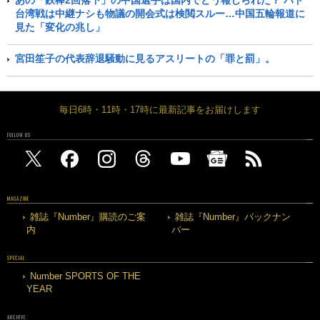
台湾戦は中継ナシも物議の開会式は検閲スルー…中国五輪報道に
見た「変化の兆し」
宮田笙子の代表辞退騒動に見るアスリートの「罪と罰」。
毎日6時・11時・17時に最新記事をお届けします
FOLLOW US
MAGAZINE
雑誌『Number』購読のご案
雑誌『Number』バックナン
内
バー
SPECIAL
Number SPORTS OF THE
YEAR
ARCHIVE