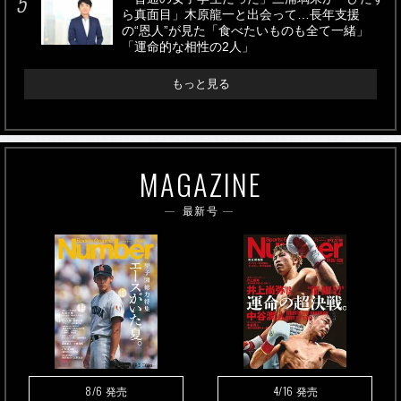
ら真面目」木原龍一と出会って…長年支援
の“恩人”が見た「食べたいものも全て一緒」
「運命的な相性の2人」
もっと見る
MAGAZINE
最新号
8/6
4/16
発売
発売