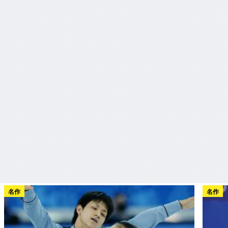
名作
名作