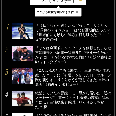
フィギュアスケート
×
ここから競技を選択できます
最新
24時間
週間
「（私たち）引退したんだっけ？」りくりゅ
う“異例のアイスショー”はなぜ画期的だった？
「世界的にも珍しい試み」打ち破った“フィギ
ュア界の通例”
「リクは全面的にリュウイチを信頼した」なぜ
三浦璃来と木原龍一は無条件で支え合えたの
か？ コーチが語る“最大の理由”《引退発表後に
独占インタビュー》
「2人は私のところに来て…」三浦璃来と木原
龍一がコーチに「引退」を伝えた日…ブルーノ
氏が明かす、りくりゅうが感じてきた“重圧の
真実”《独占インタビュー》
絶望していた木原龍一に…母から届いた“1通の
メッセージ”「龍一くんのお母様の言葉には本
当に…」三浦璃来も感謝、りくりゅうを変え
た“転機”
「普通の女子学生だった」三浦璃来が「ひたす