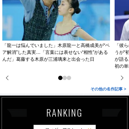
「龍一は悩んでいました」木原龍一と高橋成美が“ペ
「彼ら
ア解消”した真実…「言葉には表せない“相性”がある
うが“
んだ」葛藤する木原が三浦璃来と出会った日
が語る
初の単
その他の名作記事 >
RANKING