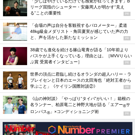
「少しぼやけているだけでも感覚が狂ってきます」B
リーグ屈指のシューター・安藤周人が明かす“見え
る”ことの重要性
PR
「会場の声は自分を客観視するバロメーター」柔道
48kg級金メダリスト・角田夏実が感じていた声の力
と、声を活かした新たなミッション
PR
38歳でも進化を続ける篠山竜青が語る「10年前より
バスケが上手くなっている」理由とは。［MVVりらい
ぶ賞 受賞者インタビュー］
PR
世界の頂点に君臨し続けるオランダの超人ハリー・ラ
ブレイセンと日本のエースの太田海也「絶対王者から
学ぶこと」《ケイリン国際対談②》
PR
《山の神対談》「やっぱり“タイパ”がいい！」箱根の
名ランナー、柏原竜二と神野大地が語る「エアー
サ
®
ロンパス
」×コンディショニング術
®
PR