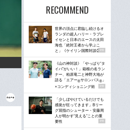
RECOMMEND
世界の頂点に君臨し続けるオ
ランダの超人ハリー・ラブレ
イセンと日本のエースの太田
海也「絶対王者から学ぶこ
と」《ケイリン国際対談②》
PR
《山の神対談》「やっぱり“タ
イパ”がいい！」箱根の名ラン
ナー、柏原竜二と神野大地が
語る「エアー
サロンパス
」
®
®
×コンディショニング術
PR
「少しぼやけているだけでも
感覚が狂ってきます」Bリー
グ屈指のシューター・安藤周
人が明かす“見える”ことの重
要性
PR