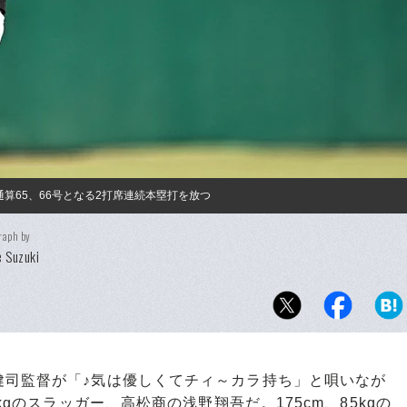
算65、66号となる2打席連続本塁打を放つ
raph by
 Suzuki
司監督が「♪気は優しくてチィ～カラ持ち」と唄いなが
kgのスラッガー、高松商の浅野翔吾だ。175cm、85kgの