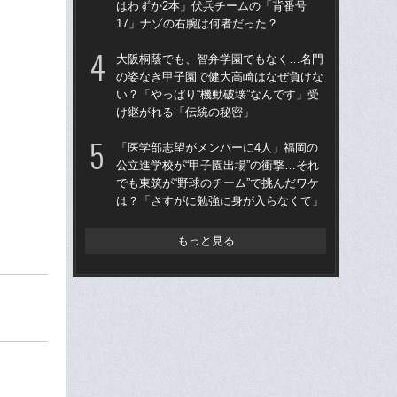
はわずか2本」伏兵チームの「背番号
なぜ
17」ナゾの右腕は何者だった？
「
大阪桐蔭でも、智弁学園でもなく…名門
「
の姿なき甲子園で健大高崎はなぜ負けな
公立
い？「やっぱり“機動破壊”なんです」受
でも
け継がれる「伝統の秘密」
は
「医学部志望がメンバーに4人」福岡の
大
公立進学校が“甲子園出場”の衝撃…それ
の
でも東筑が“野球のチーム”で挑んだワケ
い？
は？「さすがに勉強に身が入らなくて」
け
もっと見る