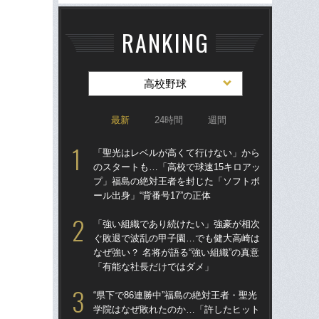
RANKING
高校野球
最新
24時間
週間
「聖光はレベルが高くて行けない」から
「
のスタートも…「高校で球速15キロアッ
のス
プ」福島の絶対王者を封じた「ソフトボ
プ
ール出身」“背番号17”の正体
ール
「強い組織であり続けたい」強豪が相次
“県
ぐ敗退で波乱の甲子園…でも健大高崎は
学
なぜ強い？ 名将が語る“強い組織”の真意
は
「有能な社長だけではダメ」
17
“県下で86連勝中”福島の絶対王者・聖光
「
学院はなぜ敗れたのか…「許したヒット
ぐ