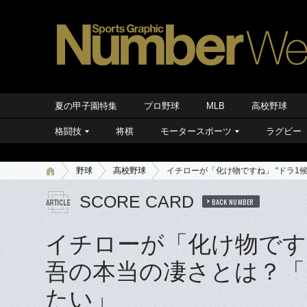
夏の甲子園特集
プロ野球
MLB
高校野球
格闘技
将棋
モータースポーツ
ラグビー
野球
高校野球
イチローが「化け物ですね」 “ドラ
SCORE CARD
BACK NUMBER
イチローが「化け物ですね
吾の本当の凄さとは？「
たい」