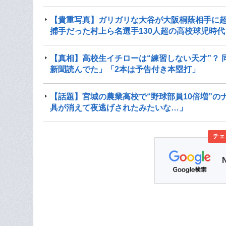
【貴重写真】ガリガリな大谷が大阪桐蔭相手に超
捕手だった村上ら名選手130人超の高校球児時
【真相】高校生イチローは“練習しない天才”？
新聞読んでた」「2本は予告付き本塁打」
【話題】宮城の農業高校で“野球部員10倍増”の
具が消えて夜逃げされたみたいな…」
チェ