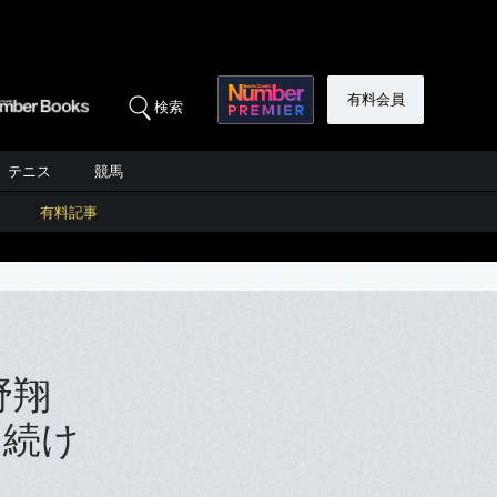
有料会員
検索
テニス
競馬
有料記事
」
野翔
を続け