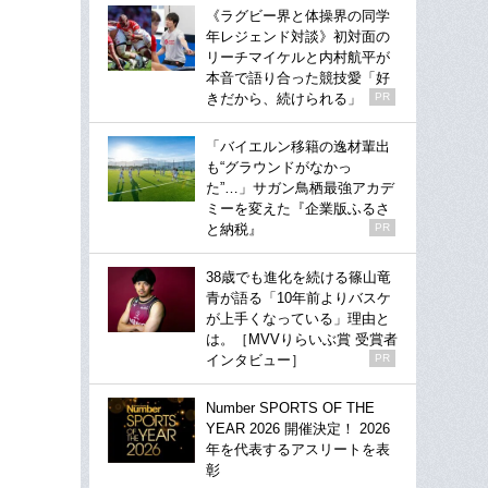
《ラグビー界と体操界の同学
年レジェンド対談》初対面の
リーチマイケルと内村航平が
本音で語り合った競技愛「好
きだから、続けられる」
PR
「バイエルン移籍の逸材輩出
も“グラウンドがなかっ
た”…」サガン鳥栖最強アカデ
ミーを変えた『企業版ふるさ
と納税』
PR
38歳でも進化を続ける篠山竜
青が語る「10年前よりバスケ
が上手くなっている」理由と
は。［MVVりらいぶ賞 受賞者
インタビュー］
PR
Number SPORTS OF THE
YEAR 2026 開催決定！ 2026
年を代表するアスリートを表
彰