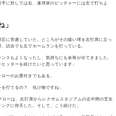
投手に対しては右、速球派のピッチャーには左で打ちよ
ね」
応に苦慮していた。ところがその緩い球を左打席に立っ
際、試合でも左でホームランを打っている。
ランスもよくなったし、気持ちにも余裕が出てきました。
チヒッターを続けたいと思っています」
ローのお墨付きでもある。
ンを打てるの？ 化け物ですね」
チローは、左打席からレクザムスタジアムの左中間の芝生
ィングに仰天した。そして、こう続けた。