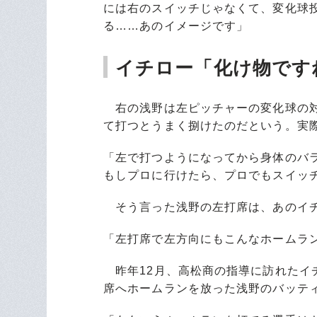
には右のスイッチじゃなくて、変化球
る……あのイメージです」
イチロー「化け物です
右の浅野は左ピッチャーの変化球の対
て打つとうまく捌けたのだという。実
「左で打つようになってから身体のバ
もしプロに行けたら、プロでもスイッ
そう言った浅野の左打席は、あのイチ
「左打席で左方向にもこんなホームラ
昨年12月、高松商の指導に訪れたイ
席へホームランを放った浅野のバッテ