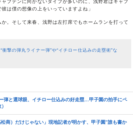
キャプテンに向かないタイプが多いのに、浅野君はキャプ
で彼は僕の想像の上をいっていますよね」
か。そして来春、浅野は左打席でもホームランを打って
“衝撃の弾丸ライナー弾”や“イチロー仕込みの走塁術”な
ー弾と選球眼、イチロー仕込みの好走塁…甲子園の拍手にペ
枚）
松商）だけじゃない」現地記者が明かす、甲子園“誰も書か