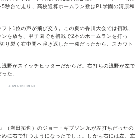
を5秒台で走り、高校通算ホームラン数はPL学園の清原和
フト1位の声が飛び交う。この夏の香川大会では初戦、
ランを放ち、甲子園でも初戦で2本のホームランを打っ
を切り裂く右中間へ弾き返した一発だったから、スカウト
浅野がスイッチヒッターだからだ。右打ちの浅野が左で
だった。
ADVERTISEMENT
』（満田拓也）のジョー・ギブソンJr.が左打ちだったの
ために右で打つようになったでしょ。しかも右には左、左