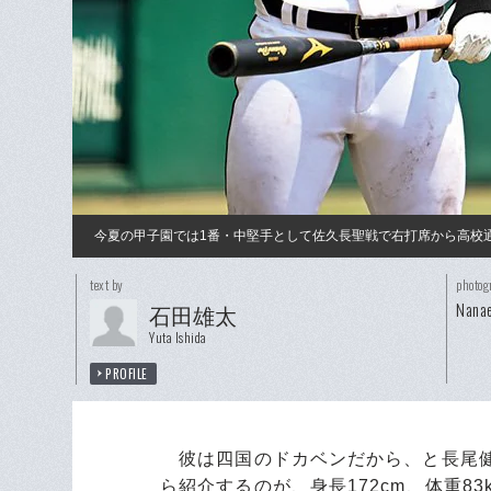
今夏の甲子園では1番・中堅手として佐久長聖戦で右打席から高校通
text by
photog
Nanae
石田雄太
Yuta Ishida
PROFILE
彼は四国のドカベンだから、と長尾健
ら紹介するのが、身長172cm、体重83