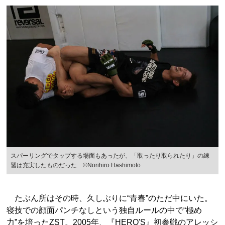
スパーリングでタップする場面もあったが、「取ったり取られたり」の練
習は充実したものだった ©Norihiro Hashimoto
たぶん所はその時、久しぶりに“青春”のただ中にいた。
寝技での顔面パンチなしという独自ルールの中で“極め
力”を培ったZST。2005年、『HERO'S』初参戦のアレッシ