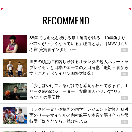
RECOMMEND
38歳でも進化を続ける篠山竜青が語る「10年前より
バスケが上手くなっている」理由とは。［MVVりらい
ぶ賞 受賞者インタビュー］
PR
世界の頂点に君臨し続けるオランダの超人ハリー・ラ
ブレイセンと日本のエースの太田海也「絶対王者から
学ぶこと」《ケイリン国際対談②》
PR
「少しぼやけているだけでも感覚が狂ってきます」B
リーグ屈指のシューター・安藤周人が明かす“見え
る”ことの重要性
PR
《ラグビー界と体操界の同学年レジェンド対談》初対
面のリーチマイケルと内村航平が本音で語り合った競
技愛「好きだから、続けられる」
PR