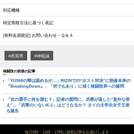
対応機種
特定商取引法に基づく表記
[有料会員限定] お問い合わせ・Ｑ＆Ａ
#所英男
#神龍誠
格闘技の前後の記事
「YUSHIの華は認めるが…」RIZINでの“ホスト対決”に朝倉未来の
『BreakingDown』、「何でもあり」に傾く格闘技界への疑問
「次の選手に何を望む？」記者の質問に、武尊が返した“意外な答
え”…「武尊のいないK-1」はどうなるか？ タイの大学生女子王者
も誕生
毎日6時・11時・17時に最新記事をお届けします