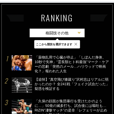
RANKING
格闘技その他
×
ここから競技を選択できます
最新
24時間
週間
「薬物乱用で心臓が停止」「しぼんだ身体、
10秒で失神」“霊長類ヒト科最強”マーク・ケア
ーの悲劇「突然のメール…ハリウッドで映画
化？」報われた人生
【追悼】“真空飛び膝蹴り”沢村忠はリアルに弱
かったのか？ 全241戦「フェイク試合だった」
疑惑を検証する
「久保の顔面が集団暴行を受けたかのよう
に…」50発の滅多打ち、試合後には嘔吐も…
RIZIN“凄惨マッチ”の是非「レフェリーが止め