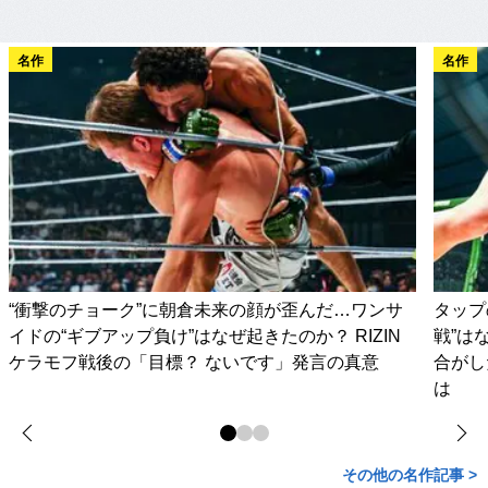
名作
名作
“衝撃のチョーク”に朝倉未来の顔が歪んだ…ワンサ
タップ
イドの“ギブアップ負け”はなぜ起きたのか？ RIZIN
戦”は
ケラモフ戦後の「目標？ ないです」発言の真意
合がし
は
その他の名作記事 >