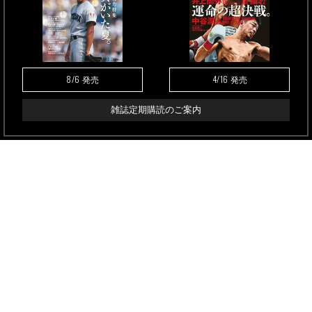
8/6
4/16
発売
発売
雑誌定期購読のご案内