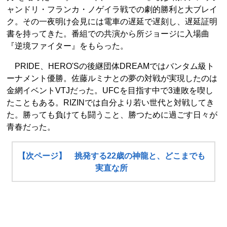
ャンドリ・フランカ・ノゲイラ戦での劇的勝利と大ブレイ
ク。その一夜明け会見には電車の遅延で遅刻し、遅延証明
書を持ってきた。番組での共演から所ジョージに入場曲
『逆境ファイター』をもらった。
PRIDE、HERO'Sの後継団体DREAMではバンタム級ト
ーナメント優勝。佐藤ルミナとの夢の対戦が実現したのは
金網イベントVTJだった。UFCを目指す中で3連敗を喫し
たこともある。RIZINでは自分より若い世代と対戦してき
た。勝っても負けても闘うこと、勝つために過ごす日々が
青春だった。
【次ページ】 挑発する22歳の神龍と、どこまでも
実直な所