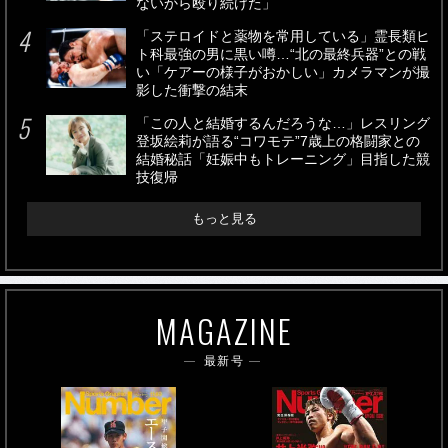
ないから殴り続けた」
「ステロイドと薬物を常用している」霊長類ヒ
ト科最強の男に黒い噂…“北の最終兵器”との戦
い「ケアーの様子がおかしい」カメラマンが撮
影した衝撃の結末
「この人と結婚するんだろうな…」レスリング
登坂絵莉が語る“コワモテ”7歳上の格闘家との
結婚秘話「妊娠中もトレーニング」目指した競
技復帰
もっと見る
MAGAZINE
最新号