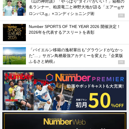
《山の神対談》「やっぱり“タイパ”がいい！」箱根の
名ランナー、柏原竜二と神野大地が語る「エアー
サ
®
ロンパス
」×コンディショニング術
®
PR
Number SPORTS OF THE YEAR 2026 開催決定！
2026年を代表するアスリートを表彰
「バイエルン移籍の逸材輩出も“グラウンドがなかっ
た”…」サガン鳥栖最強アカデミーを変えた『企業版
ふるさと納税』
PR