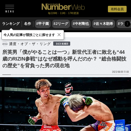
有料会員
毎日6時・11時・17時更新
ランキング
名作
#甲子園
#Jリーグ
#中村剛也
#佐々木朗希
#ラグ
〉
×
今人気の記事が競技ごとに探せます
格闘技
その他
濃度・オブ・ザ・リング
BACK NUMBER
所英男「僕がやることは一つ」新世代王者に敗北も“44
歳のRIZIN参戦”はなぜ感動を呼んだのか？ “総合格闘技
の歴史”を背負った男の現在地
2022/08/09 11:00