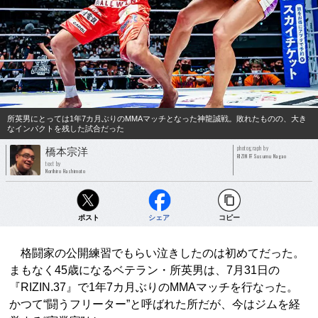
所英男にとっては1年7カ月ぶりのMMAマッチとなった神龍誠戦。敗れたものの、大き
なインパクトを残した試合だった
photograph by
橋本宗洋
RIZIN FF Susumu Nagao
text by
Norihiro Hashimoto
ポスト
シェア
コピー
格闘家の公開練習でもらい泣きしたのは初めてだった。
まもなく45歳になるベテラン・所英男は、7月31日の
『RIZIN.37』で1年7カ月ぶりのMMAマッチを行なった。
かつて“闘うフリーター”と呼ばれた所だが、今はジムを経