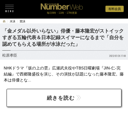
有料会員
毎日6時・11時・17時更新
水泳
競泳
「金メダル以外いらない」俳優・藤本隆宏がストイック
すぎる五輪代表＆日本記録スイマーになるまで「自分を
認めてもらえる場所が水泳だった」
松原孝臣
2022/07/26 17:00
NHKドラマ『坂の上の雲』広瀬武夫役やTBS日曜劇場『JIN-仁-完
結編』で西郷隆盛役を演じ、その演技が話題になった藤本隆宏。藤
本は俳優とな...
続きを読む