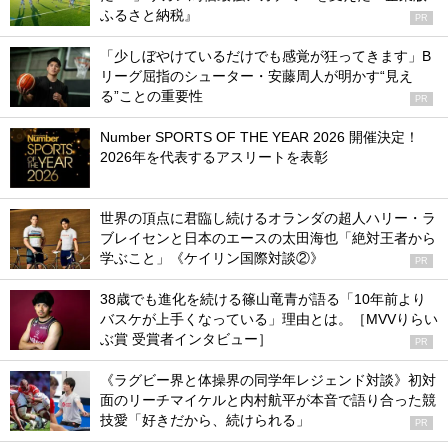
ふるさと納税』
PR
「少しぼやけているだけでも感覚が狂ってきます」B
リーグ屈指のシューター・安藤周人が明かす“見え
る”ことの重要性
PR
Number SPORTS OF THE YEAR 2026 開催決定！
2026年を代表するアスリートを表彰
世界の頂点に君臨し続けるオランダの超人ハリー・ラ
ブレイセンと日本のエースの太田海也「絶対王者から
学ぶこと」《ケイリン国際対談②》
PR
38歳でも進化を続ける篠山竜青が語る「10年前より
バスケが上手くなっている」理由とは。［MVVりらい
ぶ賞 受賞者インタビュー］
PR
《ラグビー界と体操界の同学年レジェンド対談》初対
面のリーチマイケルと内村航平が本音で語り合った競
技愛「好きだから、続けられる」
PR