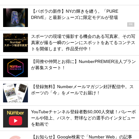
【バボラの新作】NYの輝きを纏う。「PURE
DRIVE」と最新シューズに限定モデルが登場
PR
スポーツの現場で撮影する機会のある写真家、その写
真家が撮る一瞬のシーンにスポットをあてるコンテス
トを開催します。作品受付中！
【同僚や仲間とお得に】NumberPREMIER法人プラン
が募集スタート！
【登録無料】Numberメールマガジン好評配信中。ス
ポーツの「今」をメールでお届け！
YouTubeチャンネル登録者数60,000人突破！バレーボ
ールや陸上、バスケ、野球などの選手のインタビュー
を動画で
【お知らせ】Google検索で「Number Web」の記事