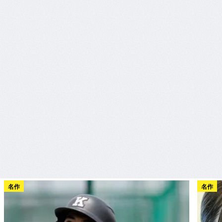
名作
名作