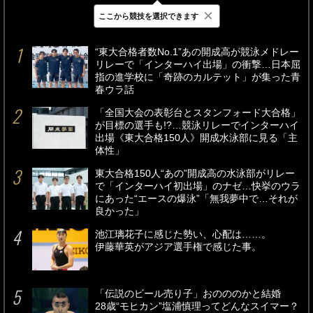
×
ここから競技を選択できます
最新
24時間
週間
“東大合格者数No.1”あの開成高が競泳メドレー
リレーで「インターハイ出場」の衝撃…日本屈
指の進学校に「奇跡のカルテット」が集った青
春ウラ話
「全国大会の表彰台とスタンフォード大合格」
が目標の選手も!?…競泳リレーでインターハイ
出場《東大合格150人》開成水泳部に見る「主
体性」
東大合格150人“あの”開成高の水泳部がリレー
で「インターハイ初出場」のナゼ…快挙のウラ
にあった“エースの爆泳”「無我夢中で…それが
良かった」
池江璃花子に感じた勢い、心配は……。
伊藤華英がアジア選手権で感じた事。
「伝説のビール売り子」おのののかと結婚
28歳“モヒカン”塩浦慎理ってどんなスイマー？