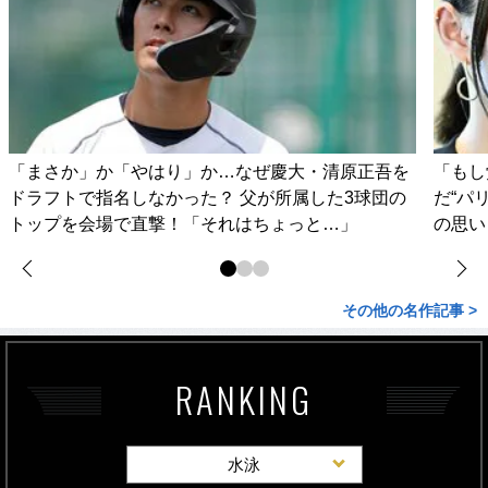
「まさか」か「やはり」か…なぜ慶大・清原正吾を
「もし
ドラフトで指名しなかった？ 父が所属した3球団の
だ“パ
トップを会場で直撃！「それはちょっと…」
の思い
その他の名作記事 >
RANKING
水泳