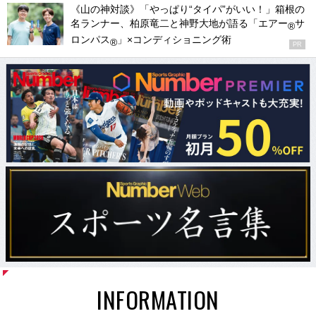
《山の神対談》「やっぱり“タイパ”がいい！」箱根の
名ランナー、柏原竜二と神野大地が語る「エアー
サ
®
ロンパス
」×コンディショニング術
®
PR
INFORMATION