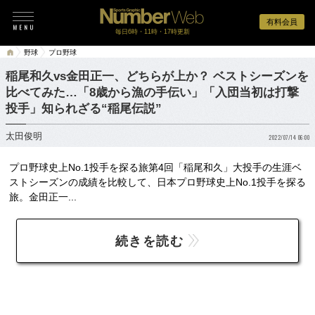
有料会員
毎日6時・11時・17時更新
野球
プロ野球
稲尾和久vs金田正一、どちらが上か？ ベストシーズンを
比べてみた…「8歳から漁の手伝い」「入団当初は打撃
投手」知られざる“稲尾伝説”
太田俊明
2022/07/14 06:00
プロ野球史上No.1投手を探る旅第4回「稲尾和久」大投手の生涯ベ
ストシーズンの成績を比較して、日本プロ野球史上No.1投手を探る
旅。金田正一...
続きを読む