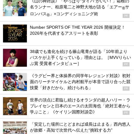
《山の神対談》「やっぱり“タイパ”がいい！」箱根の
名ランナー、柏原竜二と神野大地が語る「エアー
サ
®
ロンパス
」×コンディショニング術
®
PR
Number SPORTS OF THE YEAR 2026 開催決定！
2026年を代表するアスリートを表彰
38歳でも進化を続ける篠山竜青が語る「10年前より
バスケが上手くなっている」理由とは。［MVVりらい
ぶ賞 受賞者インタビュー］
PR
《ラグビー界と体操界の同学年レジェンド対談》初対
面のリーチマイケルと内村航平が本音で語り合った競
技愛「好きだから、続けられる」
PR
世界の頂点に君臨し続けるオランダの超人ハリー・ラ
ブレイセンと日本のエースの太田海也「絶対王者から
学ぶこと」《ケイリン国際対談②》
PR
「安定した場所にとどまれば成長は止まる」西内悠人
が故郷・高知で次世代へ伝えた“挑戦する力”