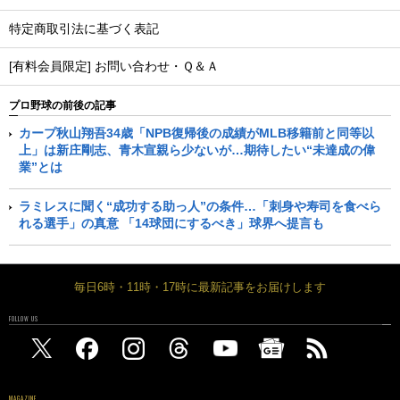
特定商取引法に基づく表記
[有料会員限定] お問い合わせ・Ｑ＆Ａ
プロ野球の前後の記事
カープ秋山翔吾34歳「NPB復帰後の成績がMLB移籍前と同等以
上」は新庄剛志、青木宣親ら少ないが…期待したい“未達成の偉
業”とは
ラミレスに聞く“成功する助っ人”の条件…「刺身や寿司を食べら
れる選手」の真意 「14球団にするべき」球界へ提言も
毎日6時・11時・17時に最新記事をお届けします
FOLLOW US
MAGAZINE