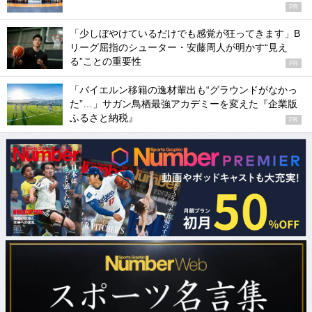
PR
「少しぼやけているだけでも感覚が狂ってきます」B
リーグ屈指のシューター・安藤周人が明かす“見え
る”ことの重要性
PR
「バイエルン移籍の逸材輩出も“グラウンドがなかっ
た”…」サガン鳥栖最強アカデミーを変えた『企業版
ふるさと納税』
PR