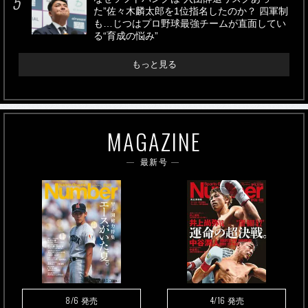
た”佐々木麟太郎を1位指名したのか？ 四軍制
も…じつはプロ野球最強チームが直面してい
る“育成の悩み”
もっと見る
MAGAZINE
最新号
8/6
4/16
発売
発売