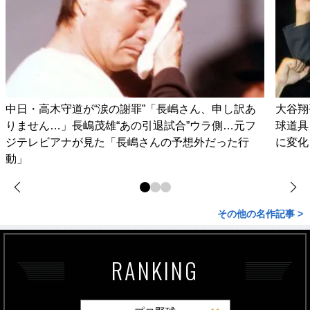
中日・高木守道が“涙の謝罪”「長嶋さん、申し訳あ
大谷翔
りません…」長嶋茂雄“あの引退試合”ウラ側…元フ
球道具
ジテレビアナが見た「長嶋さんの予想外だった行
に変化
動」
その他の名作記事 >
RANKING