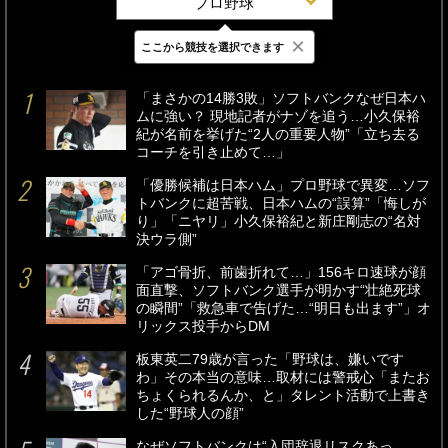
プロ野球
×
ここから競技を選択できます
最新
24時間
週間
「まさかの14勝3敗」ソフトバンクなぜ日本ハ
ムに強い？ 現地記者がナゾを追う…小久保裕
紀が名前を挙げた“2人の重要人物”「立ち去る
コーチを引き止めて…」
「優勝候補は日本ハム」プロ野球で異変…ソフ
トバンクに超苦戦、日本ハムの“誤算”「悔しが
り」「ニヤリ」小久保裕紀と新庄剛志の“名対
決ウラ側”
「アゴ骨折、前歯折れて…」156キロ速球が顔
面直撃、ソフトバンク選手が明かす“壮絶死球
の瞬間”「救急車で告げた…“明日も出ます”」オ
リックス投手からDM
板東英二79歳が言った「野球は、嫌いです
わ」その本当の意味…取材には警戒心「またお
ちょくられるんか、と」タレント活動で上書き
した“野球人の顔”
なぜソフトバンクは“入団辞退リスクあっ