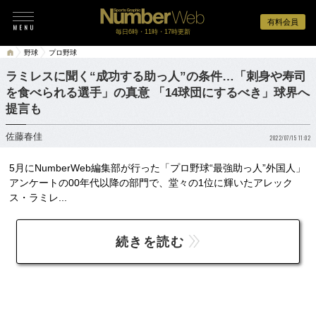
有料会員
毎日6時・11時・17時更新
野球
プロ野球
ラミレスに聞く“成功する助っ人”の条件…「刺身や寿司
を食べられる選手」の真意 「14球団にするべき」球界へ
提言も
佐藤春佳
2022/07/15 11:02
5月にNumberWeb編集部が行った「プロ野球“最強助っ人”外国人」
アンケートの00年代以降の部門で、堂々の1位に輝いたアレック
ス・ラミレ...
続きを読む