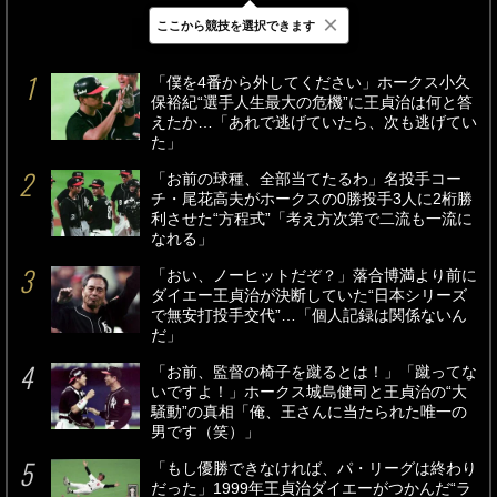
×
ここから競技を選択できます
最新
24時間
週間
「僕を4番から外してください」ホークス小久
保裕紀“選手人生最大の危機”に王貞治は何と答
えたか…「あれで逃げていたら、次も逃げてい
た」
「お前の球種、全部当てたるわ」名投手コー
チ・尾花高夫がホークスの0勝投手3人に2桁勝
利させた“方程式”「考え方次第で二流も一流に
なれる」
「おい、ノーヒットだぞ？」落合博満より前に
ダイエー王貞治が決断していた“日本シリーズ
で無安打投手交代”…「個人記録は関係ないん
だ」
「お前、監督の椅子を蹴るとは！」「蹴ってな
いですよ！」ホークス城島健司と王貞治の“大
騒動”の真相「俺、王さんに当たられた唯一の
男です（笑）」
「もし優勝できなければ、パ・リーグは終わり
だった」1999年王貞治ダイエーがつかんだ“ラ