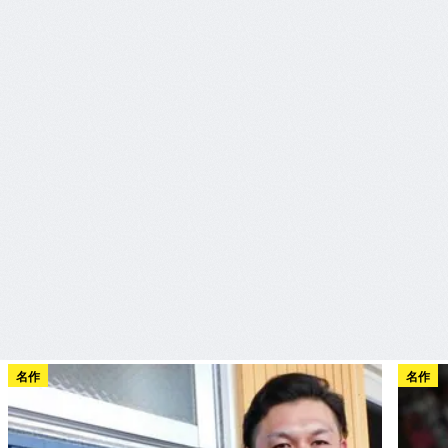
名作
名作