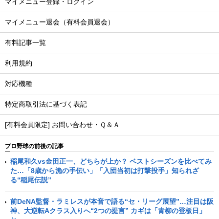
マイメニュー登録・ログイン
マイメニュー退会（有料会員退会）
有料記事一覧
利用規約
対応機種
特定商取引法に基づく表記
[有料会員限定] お問い合わせ・Ｑ＆Ａ
プロ野球の前後の記事
稲尾和久vs金田正一、どちらが上か？ ベストシーズンを比べてみ
た…「8歳から漁の手伝い」「入団当初は打撃投手」知られざ
る“稲尾伝説”
前DeNA監督・ラミレスが本音で語る“セ・リーグ展望”…注目は阪
神、大逆転Aクラス入りへ“2つの提言” カギは「青柳の登板日」