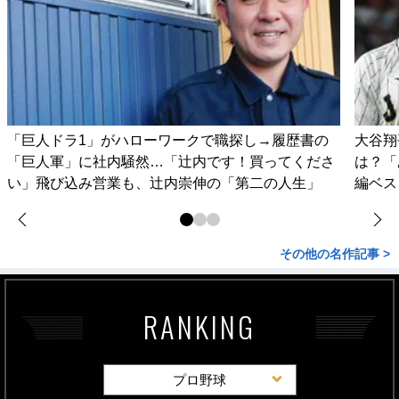
「巨人ドラ1」がハローワークで職探し→履歴書の
大谷翔
「巨人軍」に社内騒然…「辻内です！買ってくださ
は？「
い」飛び込み営業も、辻内崇伸の「第二の人生」
編ベス
その他の名作記事 >
RANKING
プロ野球