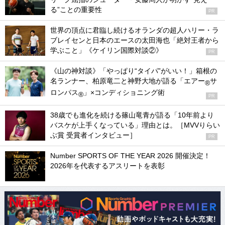
る”ことの重要性
PR
世界の頂点に君臨し続けるオランダの超人ハリー・ラ
ブレイセンと日本のエースの太田海也「絶対王者から
学ぶこと」《ケイリン国際対談②》
PR
《山の神対談》「やっぱり“タイパ”がいい！」箱根の
名ランナー、柏原竜二と神野大地が語る「エアー
サ
®
ロンパス
」×コンディショニング術
®
PR
38歳でも進化を続ける篠山竜青が語る「10年前より
バスケが上手くなっている」理由とは。［MVVりらい
ぶ賞 受賞者インタビュー］
PR
Number SPORTS OF THE YEAR 2026 開催決定！
2026年を代表するアスリートを表彰