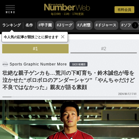
有料会員
毎日6時・11時・17時更新
ランキング
名作
#甲子園
#Jリーグ
#八村塁
#ドジャース
#ソフトバ
〉
×
今人気の記事が競技ごとに探せます
野球
プロ野球
#1
#2
Sports Graphic Number More
BACK NUMBER
壮絶な親子ゲンカも…荒川の下町育ち・鈴木誠也が母を
泣かせた“ボロボロのアンダーシャツ”「やんちゃだけど
不良ではなかった」親友が語る素顔
2024/04/12 17:01