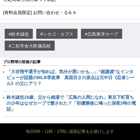
[有料会員限定] お問い合わせ・Ｑ＆Ａ
#鈴木誠也
#シカゴ・カブス
#広島東洋カープ
#二松学舎大附属高校
プロ野球の前後の記事
「大谷翔平選手が知れば、気分が悪いかも…」“超謙虚”なインタ
ビューが話題のMLB李政厚 真面目さの原点は元中日《忍者シー
ル》の父にアリ？
鈴木誠也18歳、父から銭湯で「広島の人間になれ」東京下町育ち
の少年はなぜカープで愛された？「初優勝後に鳴った深夜2時の電
話」
毎日6時・11時・17時に最新記事をお届けします