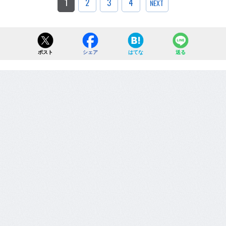
1
2
3
4
NEXT
ポスト
シェア
はてな
送る