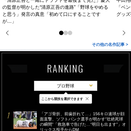
「清原正吾と一緒にドラフトを最後まで見た」慶大
中田翔
の監督が明かした“清原正吾の進路”「野球をやめる
「ベン
と思う」発言の真意「初めて口にすることです
グッズ
が…」
その他の名作記事 >
RANKING
プロ野球
×
ここから競技を選択できます
最新
24時間
週間
「アゴ骨折、前歯折れて…」156キロ速球が顔
面直撃、ソフトバンク選手が明かす“壮絶死球
の瞬間”「救急車で告げた…“明日も出ます”」オ
リックス投手からDM