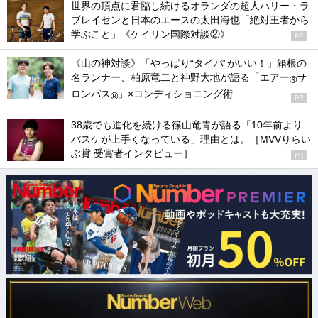
世界の頂点に君臨し続けるオランダの超人ハリー・ラ
ブレイセンと日本のエースの太田海也「絶対王者から
学ぶこと」《ケイリン国際対談②》
PR
《山の神対談》「やっぱり“タイパ”がいい！」箱根の
名ランナー、柏原竜二と神野大地が語る「エアー
サ
®
ロンパス
」×コンディショニング術
®
PR
38歳でも進化を続ける篠山竜青が語る「10年前より
バスケが上手くなっている」理由とは。［MVVりらい
ぶ賞 受賞者インタビュー］
PR