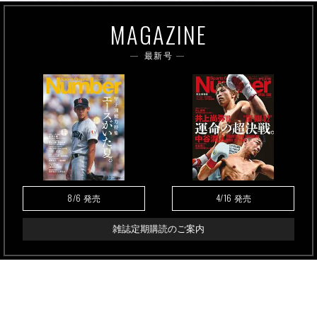
MAGAZINE
最新号
8/6
4/16
発売
発売
雑誌定期購読のご案内