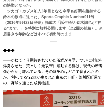
の快挙となった。
シカゴ・カブス加入3年目となる今季も好調を維持する
鈴木の原点に迫った、Sports Graphic Number911号
（2016年9月23日発売）掲載の「誕生秘話 鈴木誠也が“神
る”まで。」を特別に無料公開します〈全2回の前編〉。※
肩書きや年齢などはすべて初出時のまま
◆◆◆
――かねてより期待されていた若鯉が今季、ついに才能を
爆発させた。荒々しく走攻守に躍動する姿は、現代の若者
像からかけ離れている。その闘争心はどこで育まれたの
か、“神ってる”22歳が生まれた東京の下町・荒川区町屋で
の、野球を通じた成長物語。