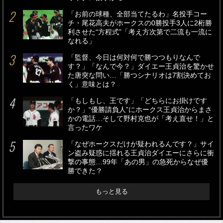
「お前の球種、全部当てたるわ」名投手コー
チ・尾花高夫がホークスの0勝投手3人に2桁勝
利させた“方程式”「考え方次第で二流も一流に
なれる」
「監督、今日は何対何で勝つつもりなんで
す？」「なんで今？」ダイエー王貞治を驚かせ
た唐突な問い…「勝つシナリオは7割決めてお
く」意味とは？
「もしもし、王です」「どちらにお掛けです
か？」“優勝請負人”にホークス王貞治からまさ
かの電話…そして野村克也が「考え直せ！」と
言ったワケ
「なぜホークスだけが疑われるんです？」サイ
ン盗み疑惑に揺れる王貞治ダイエーにさらに衝
撃の事態…99年「あの男」の急死からなぜ優
勝できた？
もっと見る