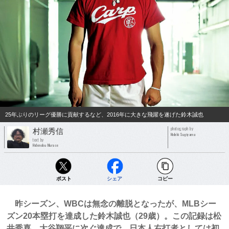
25年ぶりのリーグ優勝に貢献するなど、2016年に大きな飛躍を遂げた鈴木誠也
photograph by
村瀬秀信
Hideki Sugiyama
text by
Hidenobu Murase
ポスト
シェア
コピー
昨シーズン、WBCは無念の離脱となったが、MLBシー
ズン20本塁打を達成した鈴木誠也（29歳）。この記録は松
井秀喜、大谷翔平に次ぐ達成で、日本人右打者としては初