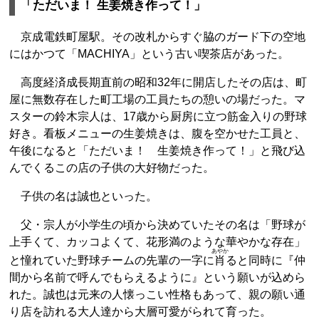
「ただいま！ 生姜焼き作って！」
京成電鉄町屋駅。その改札からすぐ脇のガード下の空地
にはかつて「MACHIYA」という古い喫茶店があった。
高度経済成長期直前の昭和32年に開店したその店は、町
屋に無数存在した町工場の工員たちの憩いの場だった。マ
スターの鈴木宗人は、17歳から厨房に立つ筋金入りの野球
好き。看板メニューの生姜焼きは、腹を空かせた工員と、
午後になると「ただいま！ 生姜焼き作って！」と飛び込
んでくるこの店の子供の大好物だった。
子供の名は誠也といった。
父・宗人が小学生の頃から決めていたその名は「野球が
上手くて、カッコよくて、花形満のような華やかな存在」
あやか
と憧れていた野球チームの先輩の一字に
肖
ると同時に『仲
間から名前で呼んでもらえるように』という願いが込めら
れた。誠也は元来の人懐っこい性格もあって、親の願い通
り店を訪れる大人達から大層可愛がられて育った。