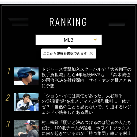
RANKING
MLB
×
ここから競技を選択できます
最新
24時間
週間
ドジャース電撃加入スクーバルで「大谷翔平の
投手負担減」なら4年連続MVPも…「鈴木誠也
の同僚PCAを射程圏内」サイ・ヤング賞ととも
に予想
「ショウヘイには責任があった」大谷翔平
の“球宴辞退”を米メディアが猛烈批判…一体ナ
ゼ？「当然のことと思わないで」引退するレジ
ェンドが熱弁したある思い
村上宗隆「弱いと決めつけるのは記者の人たち
だけ」100敗チームが躍進…ホワイトソックス
に何が起きているのか「勝つ集団」率いる村上