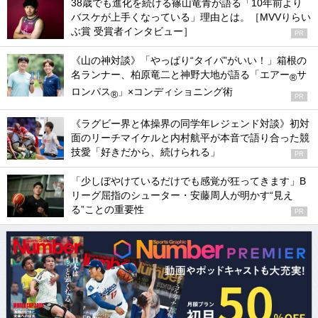
38歳でも進化を続ける篠山竜青が語る「10年前より
バスケが上手くなっている」理由とは。［MVVりらい
ぶ賞 受賞者インタビュー］
PR
《山の神対談》「やっぱり“タイパ”がいい！」箱根の
名ランナー、柏原竜二と神野大地が語る「エアー
サ
®
ロンパス
」×コンディショニング術
®
PR
《ラグビー界と体操界の同学年レジェンド対談》初対
面のリーチマイケルと内村航平が本音で語り合った競
技愛「好きだから、続けられる」
PR
「少しぼやけているだけでも感覚が狂ってきます」B
リーグ屈指のシューター・安藤周人が明かす“見え
る”ことの重要性
PR