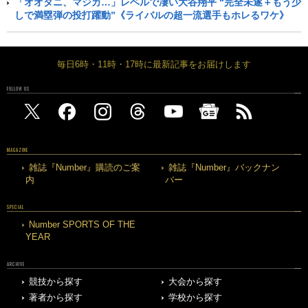
「オオタニ、マジカ…」レベルで凄い大谷翔平 “完全未遂＋もう少
しで満塁弾の投打躍動”《ライバルの超一流選手もホレるワケ》
毎日6時・11時・17時に最新記事をお届けします
FOLLOW US
MAGAZINE
雑誌『Number』購読のご案
雑誌『Number』バックナン
内
バー
SPECIAL
Number SPORTS OF THE
YEAR
ARCHIVE
競技から探す
大会から探す
著者から探す
学校から探す