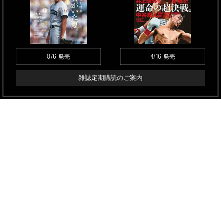
8/6
4/16
発売
発売
雑誌定期購読のご案内