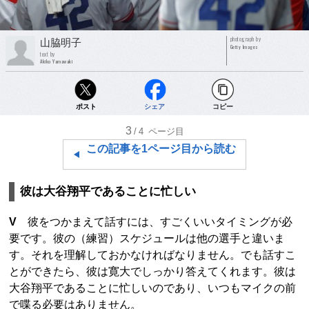
photograph by
山脇明子
Getty Images
text by
Akiko Yamawaki
ポスト
シェア
コピー
3
/4
ページ目
この記事を1ページ目から読む
彼は大谷翔平であることに忙しい
V
彼をつかまえて話すには、すごくいいタイミングが必
要です。彼の（練習）スケジュールは他の選手と違いま
す。それを理解しておかなければなりません。でも話すこ
とができたら、彼は寛大でしっかり答えてくれます。彼は
大谷翔平であることに忙しいのであり、いつもマイクの前
で喋る必要はありません。