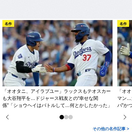
名作
名作
「オオタニ、アイラブユー」ラックスもテオスカー
「オオ
も大谷翔平を…ドジャース戦友との“幸せな関
マン…
係”「ショウヘイはバトルして…何とかしたかった」
パ”か
その他の名作記事 >