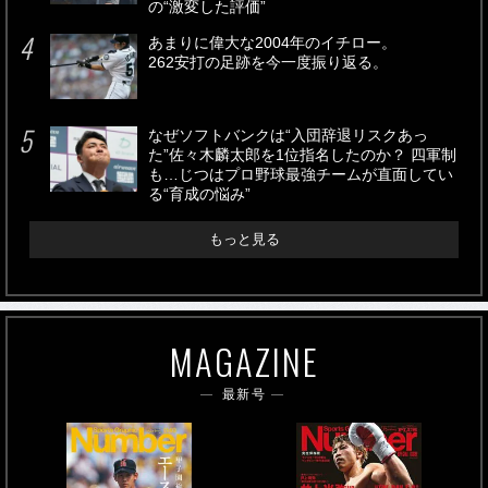
の“激変した評価”
あまりに偉大な2004年のイチロー。
262安打の足跡を今一度振り返る。
なぜソフトバンクは“入団辞退リスクあっ
た”佐々木麟太郎を1位指名したのか？ 四軍制
も…じつはプロ野球最強チームが直面してい
る“育成の悩み”
もっと見る
MAGAZINE
最新号