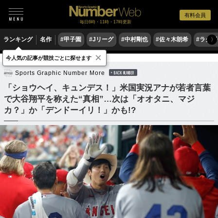
有料会員
毎日6時・11時・17時更新
ランキング
名作
#甲子園
#Jリーグ
#中村剛也
#佐々木朗希
#ラグ
〉
×
今人気の記事が競技ごとに探せます
野球
MLB
Sports Graphic Number More
BACK NUMBER
「ショウヘイ、キュンデス！」米国実況アナが若者言葉
で大谷翔平を称えた“真相”…次は「オオタニ、マジ
カ？」か「デンドーイリ！」かも!?