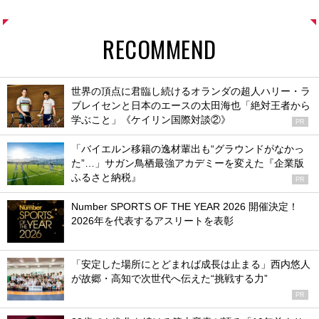
RECOMMEND
世界の頂点に君臨し続けるオランダの超人ハリー・ラ
ブレイセンと日本のエースの太田海也「絶対王者から
学ぶこと」《ケイリン国際対談②》
PR
「バイエルン移籍の逸材輩出も“グラウンドがなかっ
た”…」サガン鳥栖最強アカデミーを変えた『企業版
ふるさと納税』
PR
Number SPORTS OF THE YEAR 2026 開催決定！
2026年を代表するアスリートを表彰
「安定した場所にとどまれば成長は止まる」西内悠人
が故郷・高知で次世代へ伝えた“挑戦する力”
PR