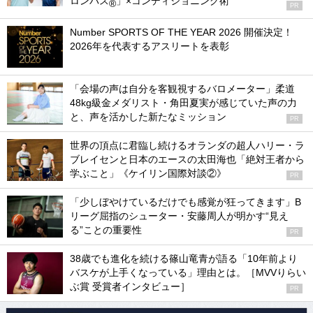
ロンパス
」×コンディショニング術
®
PR
Number SPORTS OF THE YEAR 2026 開催決定！
2026年を代表するアスリートを表彰
「会場の声は自分を客観視するバロメーター」柔道
48kg級金メダリスト・角田夏実が感じていた声の力
と、声を活かした新たなミッション
PR
世界の頂点に君臨し続けるオランダの超人ハリー・ラ
ブレイセンと日本のエースの太田海也「絶対王者から
学ぶこと」《ケイリン国際対談②》
PR
「少しぼやけているだけでも感覚が狂ってきます」B
リーグ屈指のシューター・安藤周人が明かす“見え
る”ことの重要性
PR
38歳でも進化を続ける篠山竜青が語る「10年前より
バスケが上手くなっている」理由とは。［MVVりらい
ぶ賞 受賞者インタビュー］
PR