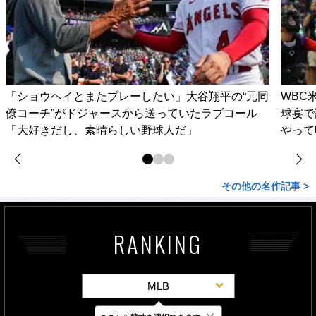
「ショウヘイとまたプレーしたい」大谷翔平の“元同
WBC
僚コーチ”がドジャースから送っていたラブコール
球宴で
「大好きだし、素晴らしい野球人だ」
やって
その他の名作記事 >
RANKING
MLB