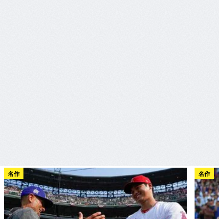
名作
名作