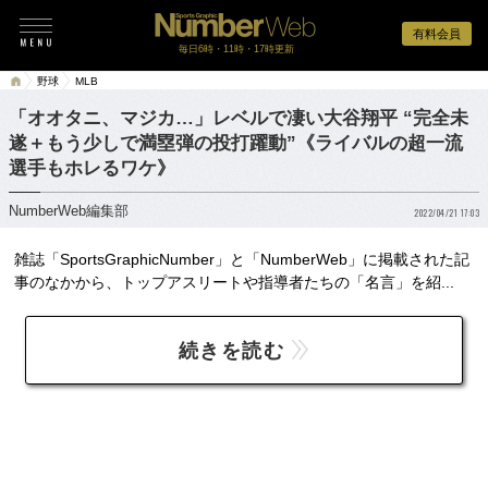
有料会員
毎日6時・11時・17時更新
野球
MLB
「オオタニ、マジカ…」レベルで凄い大谷翔平 “完全未
遂＋もう少しで満塁弾の投打躍動”《ライバルの超一流
選手もホレるワケ》
NumberWeb編集部
2022/04/21 17:03
雑誌「SportsGraphicNumber」と「NumberWeb」に掲載された記
事のなかから、トップアスリートや指導者たちの「名言」を紹...
続きを読む