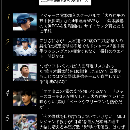
×
ここから競技を選択できます
最新
24時間
週間
ドジャース電撃加入スクーバルで「大谷翔平の
投手負担減」なら4年連続MVPも…「鈴木誠也
の同僚PCAを射程圏内」サイ・ヤング賞ととも
に予想
左ひざに水が…大谷翔平32歳の二刀流“最大の
懸念”は規定投球回不足でもドジャース2番手捕
手ラッシングとの相性でもなく「投打のウエイ
ト」問題では
なぜソフトバンクは“入団辞退リスクあっ
た”佐々木麟太郎を1位指名したのか？ 四軍制
も…じつはプロ野球最強チームが直面してい
る“育成の悩み”
「オオタニの“素の姿”を知ってるか？」ドジャ
ースコーチ3人が明かした…大谷翔平“テレビに
映らない”素顔「ベッツやフリーマンも熱心だ
が…」
「今の野球を目指すにはついていけない」MLB
レジェンド投手が“引退”を選んだ本当の理由…
大幅に増える本塁打数「野球の価値観」はなぜ