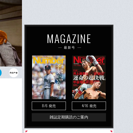
MAGAZINE
最新号
2」でベガルタ仙
ーグの佐伯
8/6
4/16
発売
発売
雑誌定期購読のご案内