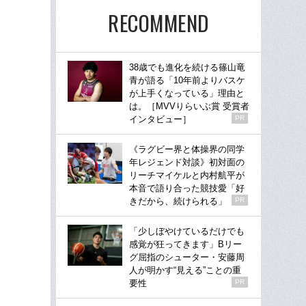
RECOMMEND
38歳でも進化を続ける篠山竜
青が語る「10年前よりバスケ
が上手くなっている」理由と
は。［MVVりらいぶ賞 受賞者
インタビュー］
PR
《ラグビー界と体操界の同学
年レジェンド対談》初対面の
リーチマイケルと内村航平が
本音で語り合った競技愛「好
きだから、続けられる」
PR
「少しぼやけているだけでも
感覚が狂ってきます」Bリー
グ屈指のシューター・安藤周
人が明かす“見える”ことの重
要性
PR