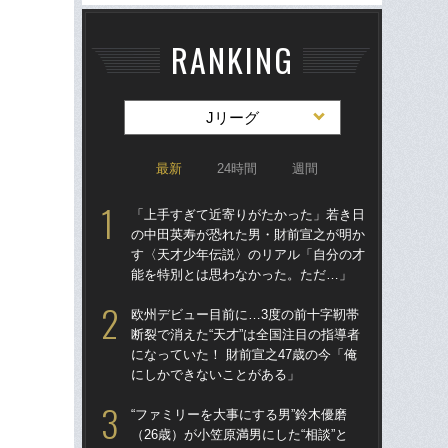
RANKING
Jリーグ
最新
24時間
週間
「上手すぎて近寄りがたかった」若き日
「
の中田英寿が恐れた男・財前宣之が明か
の
す〈天才少年伝説〉のリアル「自分の才
す
能を特別とは思わなかった。ただ…」
能
欧州デビュー目前に…3度の前十字靭帯
欧
断裂で消えた“天才”は全国注目の指導者
断裂
になっていた！ 財前宣之47歳の今「俺
にな
にしかできないことがある」
に
“ファミリーを大事にする男”鈴木優磨
「
（26歳）が小笠原満男にした“相談”と
優