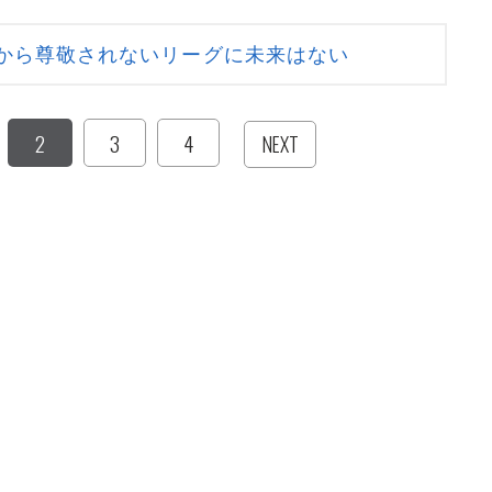
から尊敬されないリーグに未来はない
2
3
4
NEXT