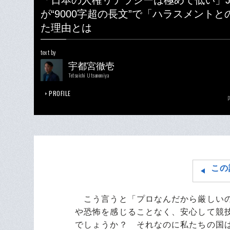
「日本の人権リテラシーは極めて低い」
が“9000字超の長文”で「ハラスメント
た理由とは
text by
宇都宮徹壱
Tetsuichi Utsunomiya
PROFILE
p
この
こう言うと「プロなんだから厳しいの
や恐怖を感じることなく、安心して競
でしょうか？ それなのに私たちの国