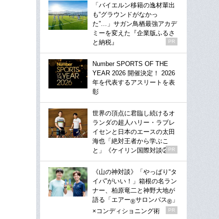
「バイエルン移籍の逸材輩出
も“グラウンドがなかっ
た”…」サガン鳥栖最強アカデ
ミーを変えた『企業版ふるさ
と納税』
PR
Number SPORTS OF THE
YEAR 2026 開催決定！ 2026
年を代表するアスリートを表
彰
世界の頂点に君臨し続けるオ
ランダの超人ハリー・ラブレ
イセンと日本のエースの太田
海也「絶対王者から学ぶこ
と」《ケイリン国際対談②》
PR
《山の神対談》「やっぱり“タ
イパ”がいい！」箱根の名ラン
ナー、柏原竜二と神野大地が
語る「エアー
サロンパス
」
®
®
×コンディショニング術
PR