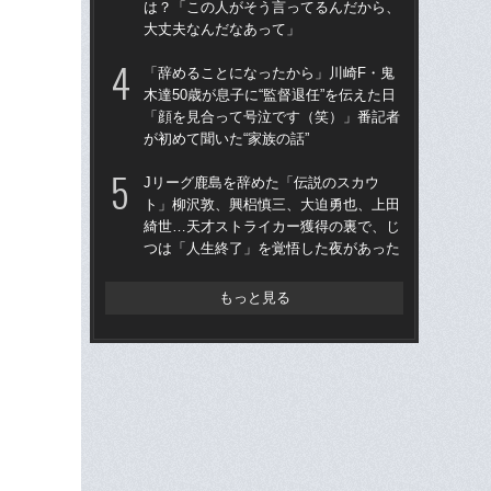
は？「この人がそう言ってるんだから、
て…
大丈夫なんだなあって」
に
「辞めることになったから」川崎F・鬼
“フ
木達50歳が息子に“監督退任”を伝えた日
（2
「顔を見合って号泣です（笑）」番記者
は
が初めて聞いた“家族の話”
大
Jリーグ鹿島を辞めた「伝説のスカウ
「
ト」柳沢敦、興梠慎三、大迫勇也、上田
の
綺世…天才ストライカー獲得の裏で、じ
答え
つは「人生終了」を覚悟した夜があった
た
もっと見る