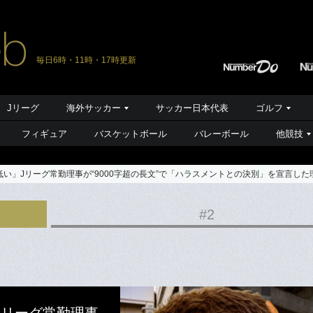
毎日6時・11時・17時更新
Jリーグ
海外サッカー
サッカー日本代表
ゴルフ
フィギュア
バスケットボール
バレーボール
他競技
い」Jリーグ常勤理事が“9000字超の長文”で「ハラスメントとの決別」を宣言した
#2