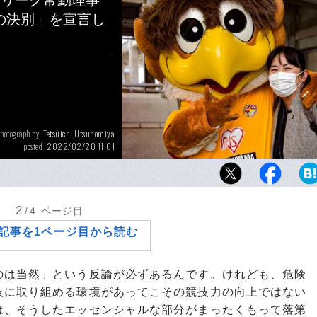
Jリーグ常勤理事
との決別」を宣言し
Tetsuichi Utsunomiya
hotograph by
2022/02/20 11:01
posted
2月12日、「FUJI FILM SUPER CUP 202
台のマスコット・ベガッ太と写真に収まるJリ
夕利子常勤理事
2
/4
ページ目
記事を1ページ目から読む
は当然」という反論が必ずあるんです。けれども、危険
技に取り組める環境があってこその競技力の向上ではない
は、そうしたエッセンシャルな部分がまったくもって落第