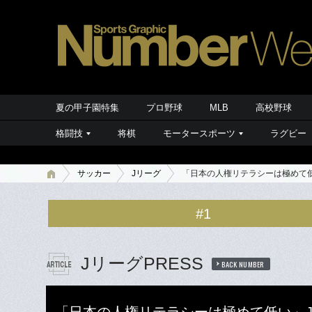
夏の甲子園特集
プロ野球
MLB
高校野球
格闘技
将棋
モータースポーツ
ラグビー
サッカー
Jリーグ
「日本の人権リテラシーは極めて低
#1
JリーグPRESS
BACK NUMBER