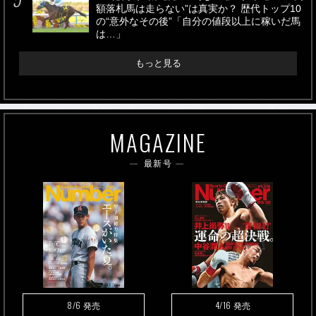
額落札馬は走らない”は真実か？ 歴代トップ10
の“意外なその後”「自分の値段以上に稼いだ馬
は…」
もっと見る
MAGAZINE
最新号
8/6
4/16
発売
発売