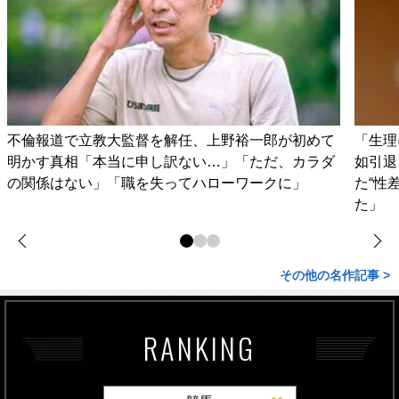
不倫報道で立教大監督を解任、上野裕一郎が初めて
「生理
明かす真相「本当に申し訳ない…」「ただ、カラダ
如引退
の関係はない」「職を失ってハローワークに」
た“性
た」
その他の名作記事 >
RANKING