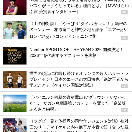
バスケが上手くなっている」理由とは。［MVVりらい
ぶ賞 受賞者インタビュー］
PR
《山の神対談》「やっぱり“タイパ”がいい！」箱根の
名ランナー、柏原竜二と神野大地が語る「エアー
サ
®
ロンパス
」×コンディショニング術
®
PR
Number SPORTS OF THE YEAR 2026 開催決定！
2026年を代表するアスリートを表彰
世界の頂点に君臨し続けるオランダの超人ハリー・ラ
ブレイセンと日本のエースの太田海也「絶対王者から
学ぶこと」《ケイリン国際対談②》
PR
「バイエルン移籍の逸材輩出も“グラウンドがなかっ
た”…」サガン鳥栖最強アカデミーを変えた『企業版
ふるさと納税』
PR
《ラグビー界と体操界の同学年レジェンド対談》初対
面のリーチマイケルと内村航平が本音で語り合った競