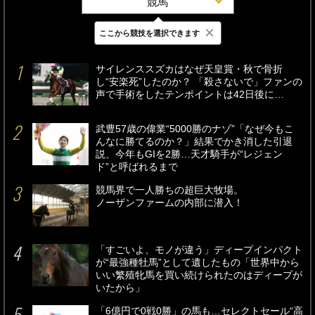
競馬
×
ここから競技を選択できます
最新
24時間
週間
サイレンススズカはなぜ天皇賞・秋で骨折
し“安楽死”したのか？ 「殺さないで」ファンの
声で手術をしたテンポイントは42日後に…
武豊57歳の偉業“5000勝のナゾ”「なぜ今もこ
んなに勝てるのか？」結果でかき消した引退
説、今年もGIを2勝…天才騎手が“レジェン
ド”と呼ばれるまで
競馬界で一人勝ちの超巨大牧場。
ノーザンファームの内部に潜入！
「すごいよ、モノが違う」ディープインパクト
が“最強種牡馬”として遺したもの「世界中から
いい繁殖牝馬を買い続けられたのはディープが
いたから」
「6億円で0戦0勝」の馬も…セレクトセール“高