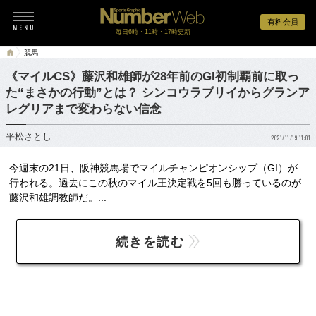
有料会員
毎日6時・11時・17時更新
競馬
《マイルCS》藤沢和雄師が28年前のGI初制覇前に取っ
た“まさかの行動”とは？ シンコウラブリイからグランア
レグリアまで変わらない信念
平松さとし
2021/11/19 11:01
今週末の21日、阪神競馬場でマイルチャンピオンシップ（GI）が
行われる。過去にこの秋のマイル王決定戦を5回も勝っているのが
藤沢和雄調教師だ。...
続きを読む