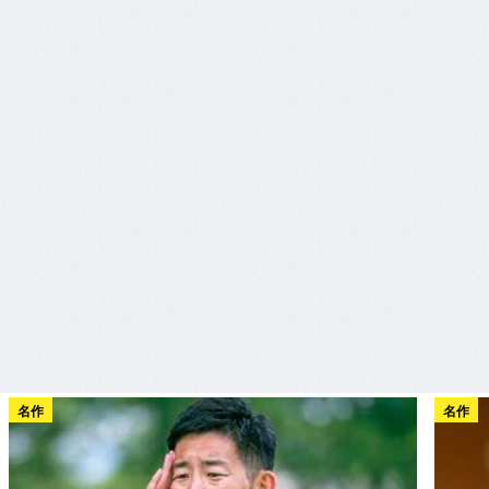
名作
名作