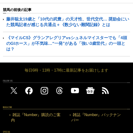
競馬の前後の記事
藤井聡太19歳と「10代の武豊」の天才性、世代交代… 奨励会にい
た競馬記者が感じる共通点＋《数少ない難関記録》とは
《マイルCS》グランアレグリアvsシュネルマイスターでも「4頭
のGIホース」が不気味…“一発”がある「強い3歳世代」の一頭と
は？
毎日6時・11時・17時に最新記事をお届けします
FOLLOW US
MAGAZINE
雑誌『Number』購読のご案
雑誌『Number』バックナン
内
バー
SPECIAL