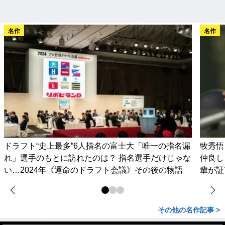
名作
名作
ドラフト“史上最多”6人指名の富士大「唯一の指名漏
牧秀悟
れ」選手のもとに訪れたのは？ 指名選手だけじゃな
仲良し
い…2024年《運命のドラフト会議》その後の物語
輩が証
その他の名作記事 >