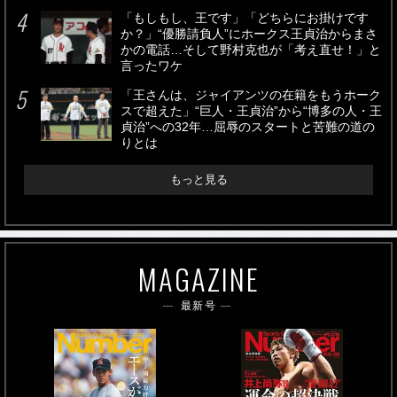
「もしもし、王です」「どちらにお掛けです
か？」“優勝請負人”にホークス王貞治からまさ
かの電話…そして野村克也が「考え直せ！」と
言ったワケ
「王さんは、ジャイアンツの在籍をもうホーク
スで超えた」“巨人・王貞治”から“博多の人・王
貞治”への32年…屈辱のスタートと苦難の道の
りとは
もっと見る
MAGAZINE
最新号