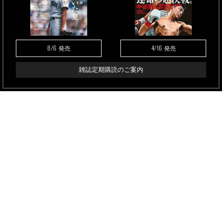
8/6
4/16
発売
発売
雑誌定期購読のご案内