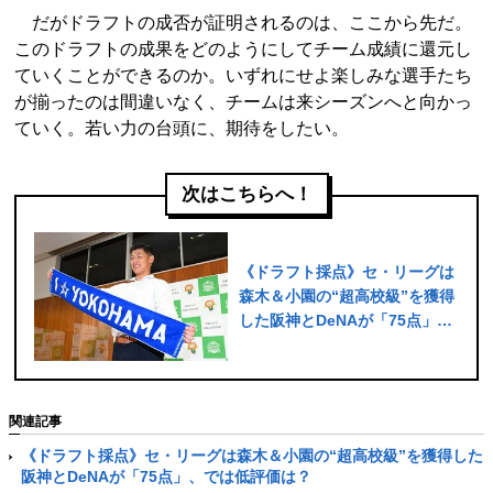
だがドラフトの成否が証明されるのは、ここから先だ。
このドラフトの成果をどのようにしてチーム成績に還元し
ていくことができるのか。いずれにせよ楽しみな選手たち
が揃ったのは間違いなく、チームは来シーズンへと向かっ
ていく。若い力の台頭に、期待をしたい。
次はこちらへ！
《ドラフト採点》セ・リーグは
森木＆小園の“超高校級”を獲得
した阪神とDeNAが「75点」、
では低評価は？
関連記事
《ドラフト採点》セ・リーグは森木＆小園の“超高校級”を獲得した
阪神とDeNAが「75点」、では低評価は？