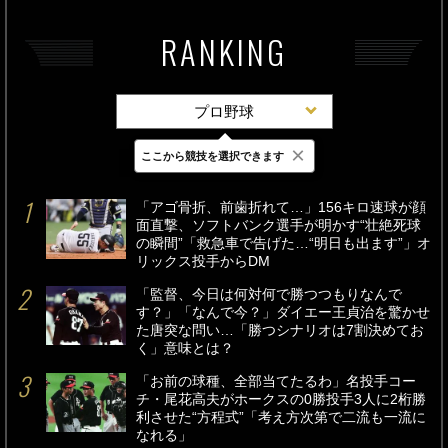
RANKING
プロ野球
×
ここから競技を選択できます
最新
24時間
週間
「アゴ骨折、前歯折れて…」156キロ速球が顔
面直撃、ソフトバンク選手が明かす“壮絶死球
の瞬間”「救急車で告げた…“明日も出ます”」オ
リックス投手からDM
「監督、今日は何対何で勝つつもりなんで
す？」「なんで今？」ダイエー王貞治を驚かせ
た唐突な問い…「勝つシナリオは7割決めてお
く」意味とは？
「お前の球種、全部当てたるわ」名投手コー
チ・尾花高夫がホークスの0勝投手3人に2桁勝
利させた“方程式”「考え方次第で二流も一流に
なれる」