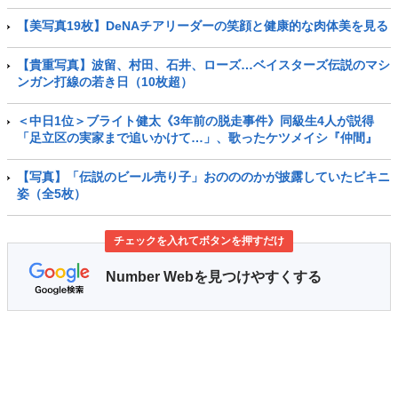
【美写真19枚】DeNAチアリーダーの笑顔と健康的な肉体美を見る
【貴重写真】波留、村田、石井、ローズ…ベイスターズ伝説のマシ
ンガン打線の若き日（10枚超）
＜中日1位＞ブライト健太《3年前の脱走事件》同級生4人が説得
「足立区の実家まで追いかけて…」、歌ったケツメイシ『仲間』
【写真】「伝説のビール売り子」おのののかが披露していたビキニ
姿（全5枚）
チェックを入れてボタンを押すだけ
Number Webを見つけやすくする