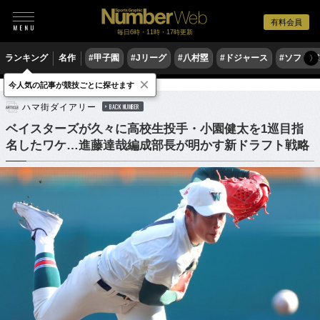
有料会員
毎日6時・11時・17時更新
ランキング
名作
#甲子園
#Jリーグ
#八村塁
#ドジャース
#ソフトバ
〉
×
今人気の記事が競技ごとに探せます
野球
プロ野球
ドラフト会議
ハマ街ダイアリー
BACK NUMBER
ベイスターズが久々に高校生投手・小園健太を1巡目指
名したワケ…進藤達哉編成部長が明かす新ドラフト戦略