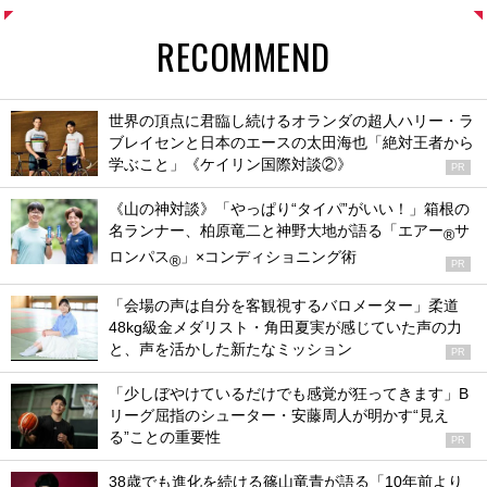
RECOMMEND
世界の頂点に君臨し続けるオランダの超人ハリー・ラ
ブレイセンと日本のエースの太田海也「絶対王者から
学ぶこと」《ケイリン国際対談②》
PR
《山の神対談》「やっぱり“タイパ”がいい！」箱根の
名ランナー、柏原竜二と神野大地が語る「エアー
サ
®
ロンパス
」×コンディショニング術
®
PR
「会場の声は自分を客観視するバロメーター」柔道
48kg級金メダリスト・角田夏実が感じていた声の力
と、声を活かした新たなミッション
PR
「少しぼやけているだけでも感覚が狂ってきます」B
リーグ屈指のシューター・安藤周人が明かす“見え
る”ことの重要性
PR
38歳でも進化を続ける篠山竜青が語る「10年前より