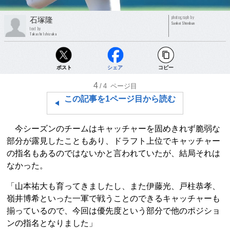
photograph by
石塚隆
Sankei Shimbun
text by
Takashi Ishizuka
ポスト
シェア
コピー
4
/4
ページ目
この記事を1ページ目から読む
今シーズンのチームはキャッチャーを固めきれず脆弱な
部分が露見したこともあり、ドラフト上位でキャッチャー
の指名もあるのではないかと言われていたが、結局それは
なかった。
「山本祐大も育ってきましたし、また伊藤光、戸柱恭孝、
嶺井博希といった一軍で戦うことのできるキャッチャーも
揃っているので、今回は優先度という部分で他のポジショ
ンの指名となりました」