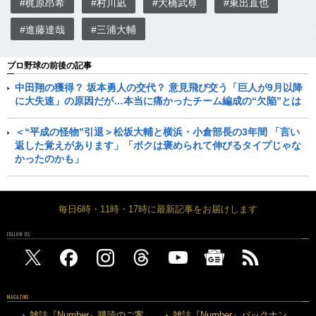
#梶原昂希
#村川凪
#大橋武尊
#東出直也
#進藤達哉
#三浦大輔
プロ野球の前後の記事
中田翔の獲得？ 坂本勇人の交代？ 意見飛び交う「巨人が9月以降
に大失速」の原因だが…本当に痛かったチーム編成の“欠陥”とは
＜“平成の怪物”引退＞松坂大輔と横浜・小倉部長の3年間 「言い
返した覚えがあります」「ボクは褒められて伸びるタイプじゃな
かったのかも」
毎日6時・11時・17時に最新記事をお届けします
FOLLOW US
MAGAZINE
雑誌『Number』購読のご案
雑誌『Number』バックナン