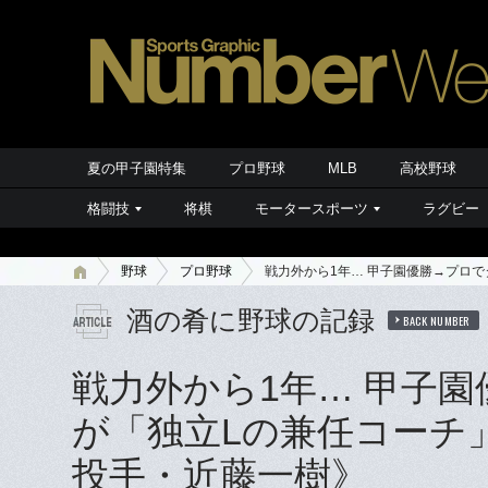
夏の甲子園特集
プロ野球
MLB
高校野球
格闘技
将棋
モータースポーツ
ラグビー
野球
プロ野球
戦力外から1年… 甲子園優勝→プロ
酒の肴に野球の記録
BACK NUMBER
戦力外から1年… 甲子
が「独立Lの兼任コーチ
投手・近藤一樹》