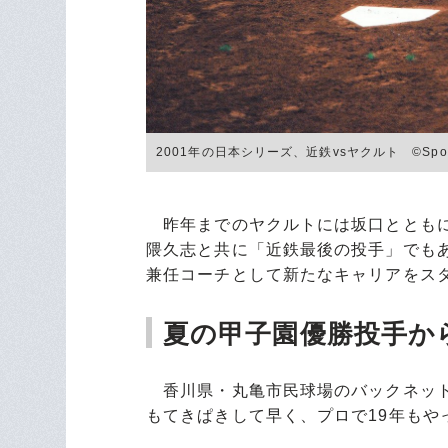
2001年の日本シリーズ、近鉄vsヤクルト ©Sports 
昨年までのヤクルトには坂口とともに
隈久志と共に「近鉄最後の投手」でも
兼任コーチとして新たなキャリアをス
夏の甲子園優勝投手か
香川県・丸亀市民球場のバックネット
もてきぱきして早く、プロで19年もや