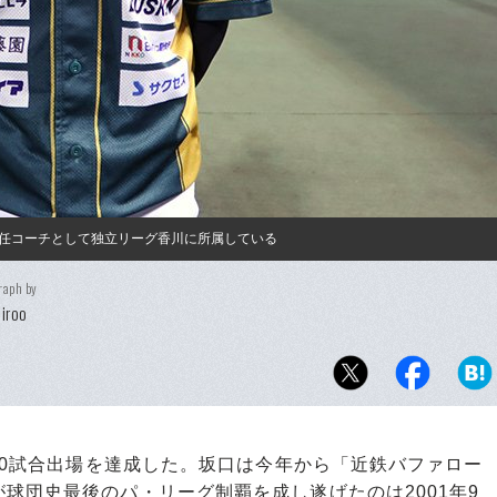
任コーチとして独立リーグ香川に所属している
raph by
iroo
00試合出場を達成した。坂口は今年から「近鉄バファロー
球団史最後のパ・リーグ制覇を成し遂げたのは2001年9