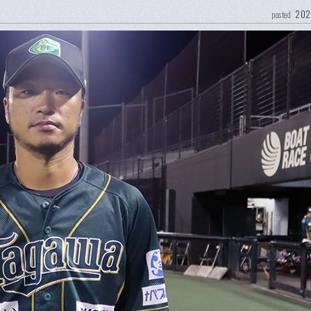
202
posted