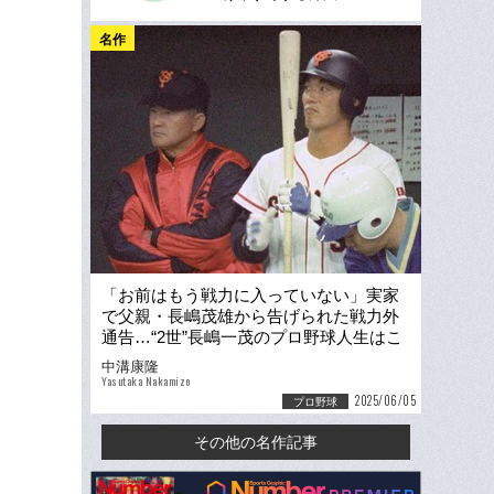
名作
「お前はもう戦力に入っていない」実家
で父親・長嶋茂雄から告げられた戦力外
通告…“2世”長嶋一茂のプロ野球人生はこ
うして終わった
中溝康隆
Yasutaka Nakamizo
2025/06/05
プロ野球
その他の名作記事