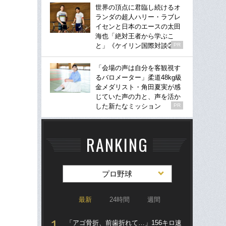
世界の頂点に君臨し続けるオ
ランダの超人ハリー・ラブレ
イセンと日本のエースの太田
海也「絶対王者から学ぶこ
と」《ケイリン国際対談②》
PR
「会場の声は自分を客観視す
るバロメーター」柔道48kg級
金メダリスト・角田夏実が感
じていた声の力と、声を活か
した新たなミッション
PR
RANKING
プロ野球
最新
24時間
週間
「アゴ骨折、前歯折れて…」156キロ速
「ア