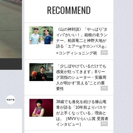
RECOMMEND
《山の神対談》「やっぱり“タ
イパ”がいい！」箱根の名ラン
ナー、柏原竜二と神野大地が
語る「エアー
サロンパス
」
®
®
×コンディショニング術
PR
「少しぼやけているだけでも
感覚が狂ってきます」Bリー
グ屈指のシューター・安藤周
人が明かす“見える”ことの重
要性
PR
38歳でも進化を続ける篠山竜
青が語る「10年前よりバスケ
が上手くなっている」理由と
は。［MVVりらいぶ賞 受賞者
インタビュー］
PR