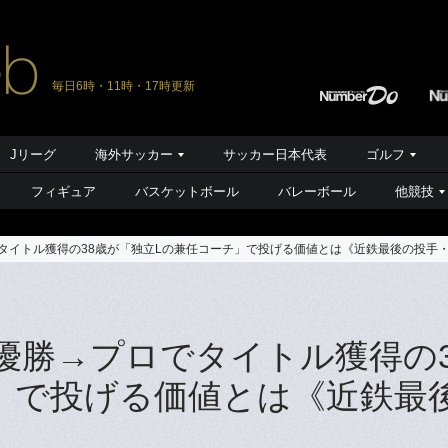
毎日6時・11時・17時更新
Jリーグ
海外サッカー
サッカー日本代表
ゴルフ
フィギュア
バスケットボール
バレーボール
他競技
でタイトル獲得の38歳が「独立Lの兼任コーチ」で投げる価値とは《近鉄最後の投手
園優勝→プロでタイトル獲得の3
」で投げる価値とは《近鉄最