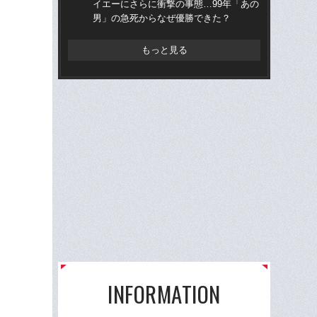
イエーにさらに衝撃の事態…99年「あの
ら“
男」の急死からなぜ優勝できた？
ス
もっと見る
INFORMATION