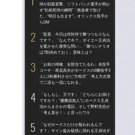
球が顔面直撃、ソフトバンク選手が明か
球
す“壮絶死球の瞬間”「救急車で告げ
す“
た…“明日も出ます”」オリックス投手か
た…
らDM
らD
「監督、今日は何対何で勝つつもりなん
「
です？」「なんで今？」ダイエー王貞治
で
を驚かせた唐突な問い…「勝つシナリオ
を
は7割決めておく」意味とは？
は
「お前の球種、全部当てたるわ」名投手
「
コーチ・尾花高夫がホークスの0勝投手3
コー
人に2桁勝利させた“方程式”「考え方次第
人に
で二流も一流になれる」
で
「もしもし、王です」「どちらにお掛け
「
ですか？」“優勝請負人”にホークス王貞
です
治からまさかの電話…そして野村克也が
治
「考え直せ！」と言ったワケ
「
「なぜホークスだけが疑われるんで
「
す？」サイン盗み疑惑に揺れる王貞治ダ
ホー