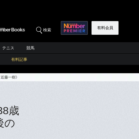
有料会員
検索
テニス
競馬
有料記事
・近藤一樹》
8歳
後の