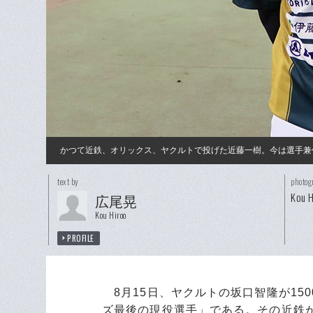
かつて近鉄、オリックス、ヤクルトで投げた近藤一樹。今は選手兼
text by
photog
Kou H
広尾晃
Kou Hiroo
PROFILE
8月15日、ヤクルトの坂口智隆が15
ズ最後の現役選手」である。その近鉄が