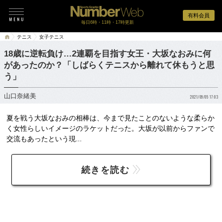
有料会員
毎日6時・11時・17時更新
テニス
女子テニス
18歳に逆転負け…2連覇を目指す女王・大坂なおみに何
があったのか？「しばらくテニスから離れて休もうと思
う」
山口奈緒美
2021/09/05 17:03
夏を戦う大坂なおみの相棒は、今まで見たことのないような柔らか
く女性らしいイメージのラケットだった。大坂が以前からファンで
交流もあったという現...
続きを読む