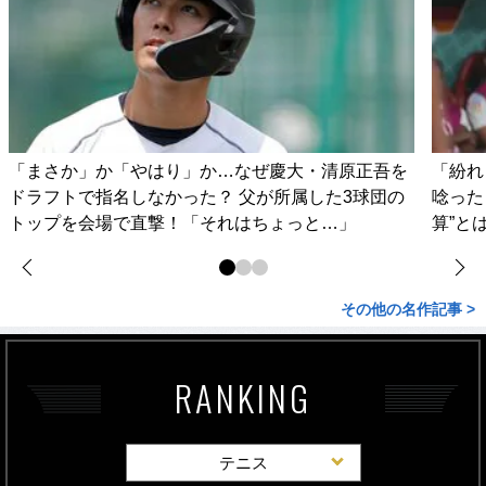
「まさか」か「やはり」か…なぜ慶大・清原正吾を
「紛れ
ドラフトで指名しなかった？ 父が所属した3球団の
唸った
トップを会場で直撃！「それはちょっと…」
算”と
その他の名作記事 >
RANKING
テニス