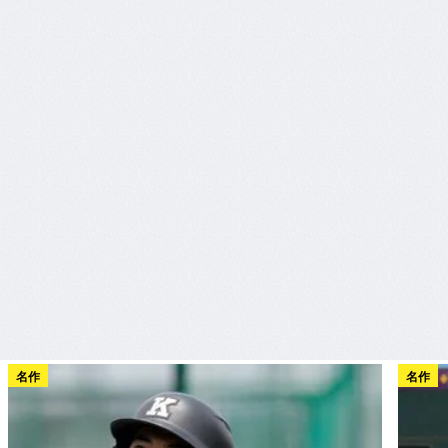
名作
名作