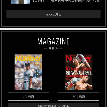
3口だけ…」失格処分からなぜ優勝できたのか
もっと見る
MAGAZINE
最新号
8/6
4/16
発売
発売
雑誌定期購読のご案内