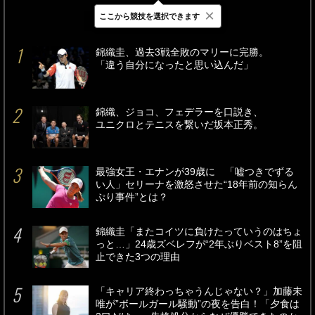
×
ここから競技を選択できます
最新
24時間
週間
錦織圭、過去3戦全敗のマリーに完勝。
「違う自分になったと思い込んだ」
錦織、ジョコ、フェデラーを口説き、
ユニクロとテニスを繋いだ坂本正秀。
最強女王・エナンが39歳に 「嘘つきでずる
い人」セリーナを激怒させた“18年前の知らん
ぷり事件”とは？
錦織圭「またコイツに負けたっていうのはちょ
っと…」24歳ズベレフが“2年ぶりベスト8”を阻
止できた3つの理由
「キャリア終わっちゃうんじゃない？」加藤未
唯が”ボールガール騒動”の夜を告白！「夕食は