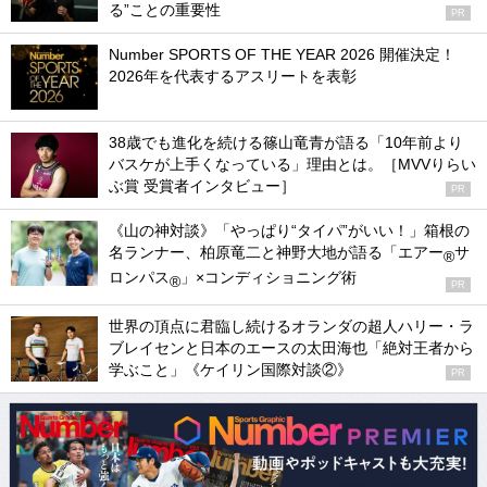
る”ことの重要性
PR
Number SPORTS OF THE YEAR 2026 開催決定！
2026年を代表するアスリートを表彰
38歳でも進化を続ける篠山竜青が語る「10年前より
バスケが上手くなっている」理由とは。［MVVりらい
ぶ賞 受賞者インタビュー］
PR
《山の神対談》「やっぱり“タイパ”がいい！」箱根の
名ランナー、柏原竜二と神野大地が語る「エアー
サ
®
ロンパス
」×コンディショニング術
®
PR
世界の頂点に君臨し続けるオランダの超人ハリー・ラ
ブレイセンと日本のエースの太田海也「絶対王者から
学ぶこと」《ケイリン国際対談②》
PR