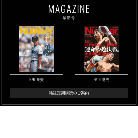
MAGAZINE
最新号
8/6
4/16
発売
発売
雑誌定期購読のご案内