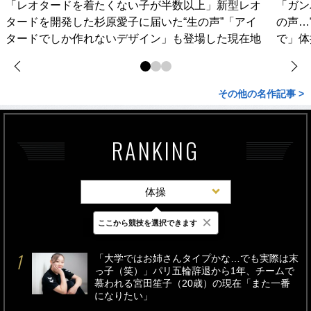
「レオタードを着たくない子が半数以上」新型レオ
「ガン
タードを開発した杉原愛子に届いた“生の声”「アイ
の声…
タードでしか作れないデザイン」も登場した現在地
で」体
その他の名作記事 >
RANKING
体操
×
ここから競技を選択できます
最新
24時間
週間
「大学ではお姉さんタイプかな…でも実際は末
っ子（笑）」パリ五輪辞退から1年、チームで
慕われる宮田笙子（20歳）の現在「また一番
になりたい」