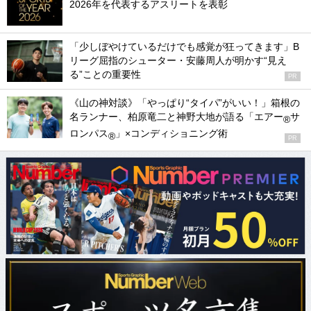
2026年を代表するアスリートを表彰
「少しぼやけているだけでも感覚が狂ってきます」B
リーグ屈指のシューター・安藤周人が明かす“見え
る”ことの重要性
PR
《山の神対談》「やっぱり“タイパ”がいい！」箱根の
名ランナー、柏原竜二と神野大地が語る「エアー
サ
®
ロンパス
」×コンディショニング術
®
PR