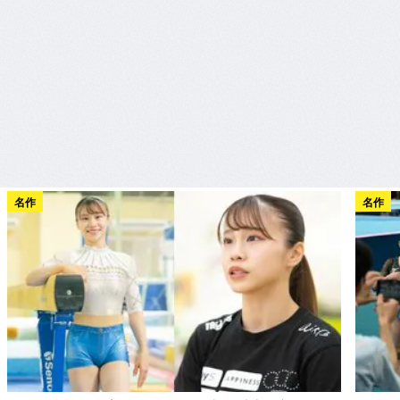
名作
名作