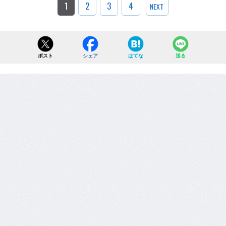
1
2
3
4
NEXT
ポスト
シェア
はてな
送る