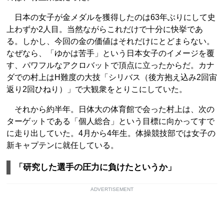
日本の女子が金メダルを獲得したのは63年ぶりにして史
上わずか2人目。当然ながらこれだけで十分に快挙であ
る。しかし、今回の金の価値はそれだけにとどまらない。
なぜなら、「ゆかは苦手」という日本女子のイメージを覆
す、パワフルなアクロバットで頂点に立ったからだ。カナ
ダでの村上はH難度の大技「シリバス（後方抱え込み2回宙
返り2回ひねり）」で大観衆をとりこにしていた。
それから約半年。日体大の体育館で会った村上は、次の
ターゲットである「個人総合」という目標に向かってすで
に走り出していた。4月から4年生。体操競技部では女子の
新キャプテンに就任している。
「研究した選手の圧力に負けたというか」
ADVERTISEMENT