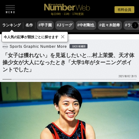
有料会員
毎日6時・11時・17時更新
ランキング
名作
#甲子園
#Jリーグ
#中村剛也
#佐々木朗希
#ラグ
〉
×
今人気の記事が競技ごとに探せます
体操
体操日本代表
Sports Graphic Number More
BACK NUMBER
「女子は獲れない」を見返したいと…村上茉愛、天才体
操少女が大人になったとき「大学1年がターニングポイ
ントでした」
2021/08/02 20:15