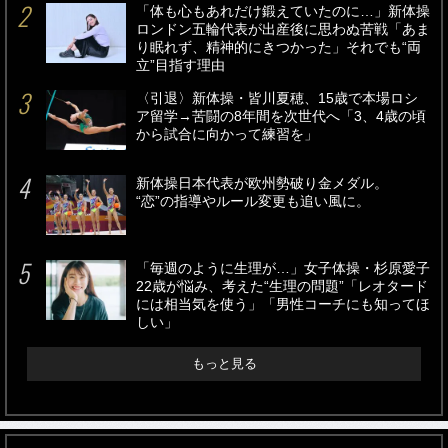
「体も心もあれだけ鍛えていたのに…」新体操
ロンドン五輪代表が出産後に思わぬ苦戦「あま
り眠れず、精神的にきつかった」それでも“両
立”目指す理由
〈引退〉新体操・皆川夏穂、15歳で本場ロシ
ア留学→苦闘の8年間を次世代へ「3、4歳の頃
から試合に向かって練習を」
新体操日本代表が欧州勢破り金メダル。
“恋”の指導やルール変更も追い風に。
「毎週のように生理が…」女子体操・杉原愛子
22歳が悩み、考えた“生理の問題”「レオタード
には相当気を使う」「男性コーチにも知ってほ
しい」
もっと見る