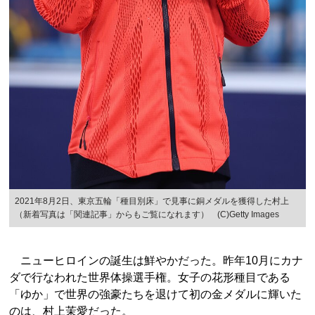
2021年8月2日、東京五輪「種目別床」で見事に銅メダルを獲得した村上
（新着写真は「関連記事」からもご覧になれます） (C)Getty Images
ニューヒロインの誕生は鮮やかだった。昨年10月にカナ
ダで行なわれた世界体操選手権。女子の花形種目である
「ゆか」で世界の強豪たちを退けて初の金メダルに輝いた
のは、村上茉愛だった。