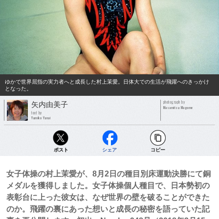
ゆかで世界屈指の実力者へと成長した村上茉愛。日体大での生活が飛躍へのきっかけ
となった。
photograph by
矢内由美子
Masamitsu Magome
text by
Yumiko Yanai
ポスト
シェア
コピー
女子体操の村上茉愛が、8月2日の種目別床運動決勝にて銅
メダルを獲得しました。女子体操個人種目で、日本勢初の
表彰台に上った彼女は、なぜ世界の壁を破ることができた
のか。飛躍の裏にあった想いと成長の秘密を語っていた記