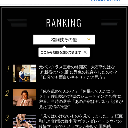
RANKING
格闘技その他
×
ここから競技を選択できます
最新
24時間
週間
元パンクラス王者の格闘家・大石幸史はな
ぜ“新宿のパン屋”に異色の転身をしたのか？
「自分でも面白いキャリアだと思う」
「俺を舐めてんの？」「何撮ってんだコラ
ァ！」佐山聡の“地獄のシューティング合宿”に
密着…当時の選手「あの合宿はヤバい」記者が
見た“驚愕の実態”
「見てはいけないものを見てしまった…」桜庭
和志と“戦慄の膝小僧”ヴァンダレイ・シウバの
凄惨マッチでカメラマンが抱いた罪悪感