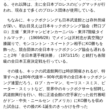
る。それ以降は、主に全日本プロレスのビッグマッチが行
われ、現在まで多くのプロレス団体が使用している。
ちなみに、キックボクシングも日本武道館とは存外所縁
が深い。初お目見えは日本キックボクシング協会（野口プ
ロ）主催「東洋チャンピオンカーニバル・東洋7階級タイ
トルマッチ」（1969/6/28）でメインは沢村忠が真空飛び
膝蹴りで、モンコントン・スイートクン相手にKO勝ちを
飾った。競合団体の全日本キックボクシング協会も遅れる
こと2年「全日本選手権決勝」（1971/11/5）と銘打ち各階
級の全日本王座決定戦を行っている。
その後も、キックの武道館興行は時折開催されるが、特
筆すべきは80年代後半～90年代前半の全日本キックボクシ
ング連盟だろう。ロブ・カーマン、モーリス・スミス、ピ
ーター・スミットなど、世界中のキックボクサーを招聘し
武道館興行を行い、特に正道会館の空手家だった佐竹雅昭
がドン・中矢・ニールセン（アメリカ）にKO勝ちを収め
た試合は、その後のK‐1誕生のきっかけを作った