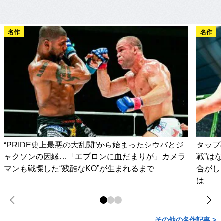
名作
名作
“PRIDE史上最悪の大乱闘”から始まったシウバとジ
タップ
ャクソンの因縁…「エプロンに血だまりが」カメラ
戦”は
マンも戦慄した“残酷なKO”が生まれるまで
合がし
は
その他の名作記事 >