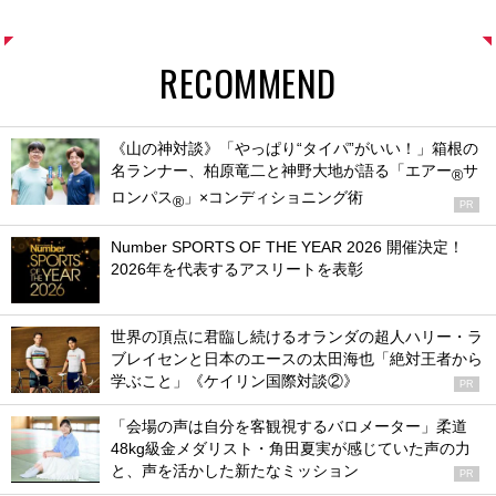
RECOMMEND
《山の神対談》「やっぱり“タイパ”がいい！」箱根の
名ランナー、柏原竜二と神野大地が語る「エアー
サ
®
ロンパス
」×コンディショニング術
®
PR
Number SPORTS OF THE YEAR 2026 開催決定！
2026年を代表するアスリートを表彰
世界の頂点に君臨し続けるオランダの超人ハリー・ラ
ブレイセンと日本のエースの太田海也「絶対王者から
学ぶこと」《ケイリン国際対談②》
PR
「会場の声は自分を客観視するバロメーター」柔道
48kg級金メダリスト・角田夏実が感じていた声の力
と、声を活かした新たなミッション
PR