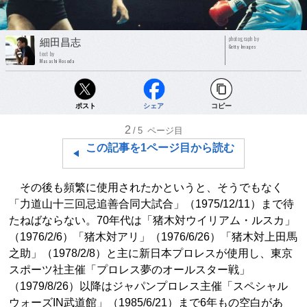
photograph by
細田昌志
Getty Images
text by
Masashi Hosoda
ポスト
シェア
コピー
2
/5
ページ目
この記事を1ページ目から読む
その後も頻繁に使用されたかというと、そうでもなく
「力道山十三回忌追善合同大試合」（1975/12/11）まで待
たねばならない。70年代は「猪木対ウイリアム・ルスカ」
（1976/2/6）「猪木対アリ」（1976/6/26）「猪木対上田馬
之助」（1978/2/8）と主に新日本プロレスが使用し、東京
スポーツ社主催「プロレス夢のオールスター戦」
（1979/8/26）以降はジャパンプロレス主催「スペシャル
ウォーズIN武道館」（1985/6/21）まで6年もの空白があ