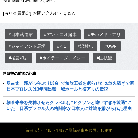
特定商取引法に基づく表記
[有料会員限定] お問い合わせ・Ｑ＆Ａ
#日本武道館
#アントニオ猪木
#モハメド・アリ
#ジャイアント馬場
#K-1
#沢村忠
#UWF
#桜庭和志
#ホイラー・グレイシー
#国技館
格闘技の前後の記事
辰吉丈一郎が“5年ぶり試合”で無敗王者を眠らせた＆放火騒ぎで新
日本プロレスは3年間出禁「城ホールと横アリの伝説」
朝倉未来を失神させたクレベルは“ヒクソンと違いすぎる境遇”に
いた 日系ブラジル人の格闘家が日本人に対戦を嫌がられた理由
毎日6時・11時・17時に最新記事をお届けします