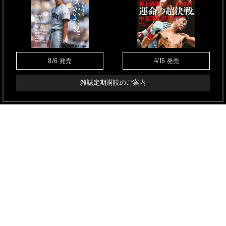
8/6
4/16
発売
発売
雑誌定期購読のご案内