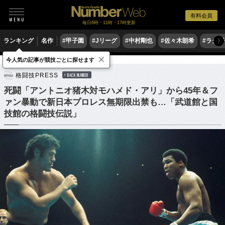
有料会員
毎日6時・11時・17時更新
ランキング
名作
#甲子園
#Jリーグ
#中村剛也
#佐々木朗希
#ラグ
〉
×
今人気の記事が競技ごとに探せます
格闘技
その他
格闘技PRESS
BACK NUMBER
死闘「アントニオ猪木対モハメド・アリ」から45年＆フ
ァン暴動で新日本プロレス無期限出禁も…「武道館と国
技館の格闘技伝説」