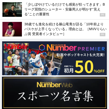
「少しぼやけているだけでも感覚が狂ってきます」B
リーグ屈指のシューター・安藤周人が明かす“見え
る”ことの重要性
PR
38歳でも進化を続ける篠山竜青が語る「10年前より
バスケが上手くなっている」理由とは。［MVVりらい
ぶ賞 受賞者インタビュー］
PR