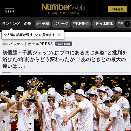
有料会員
毎日6時・11時・17時更新
ランキング
名作
#甲子園
#Jリーグ
#中村剛也
#佐々木朗希
#ラグ
〉
×
今人気の記事が競技ごとに探せます
バスケットボール
Bリーグ
バスケットボールPRESS
BACK NUMBER
初優勝・千葉ジェッツは“プロにあるまじき姿”と批判を
浴びた4年前からどう変わったか 「あのときとの最大の
違いは…」