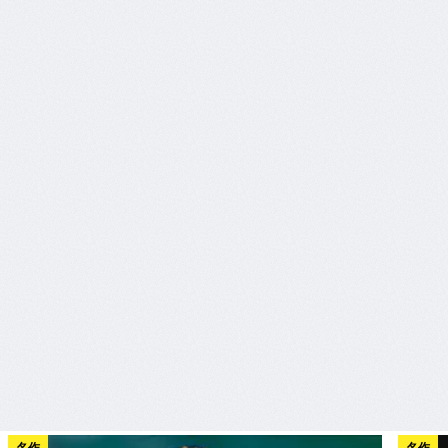
名作
名作