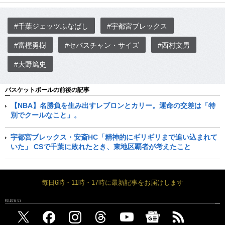
#千葉ジェッツふなばし
#宇都宮ブレックス
#富樫勇樹
#セバスチャン・サイズ
#西村文男
#大野篤史
バスケットボールの前後の記事
【NBA】名勝負を生み出すレブロンとカリー。運命の交差は「特
別でクールなこと」。
宇都宮ブレックス・安斎HC「精神的にギリギリまで追い込まれて
いた」 CSで千葉に敗れたとき、東地区覇者が考えたこと
毎日6時・11時・17時に最新記事をお届けします
FOLLOW US