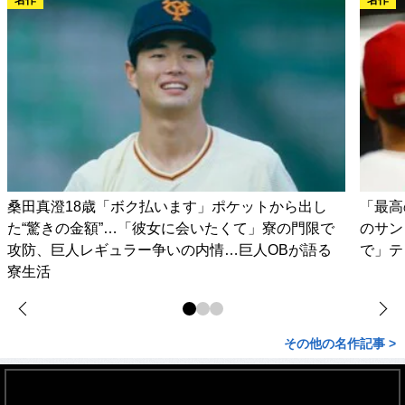
桑田真澄18歳「ボク払います」ポケットから出し
「最高
た“驚きの金額”…「彼女に会いたくて」寮の門限で
のサン
攻防、巨人レギュラー争いの内情…巨人OBが語る
で」テ
寮生活
その他の名作記事 >