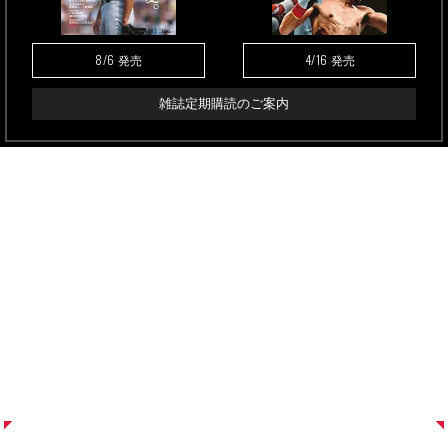
8/6
4/16
発売
発売
雑誌定期購読のご案内