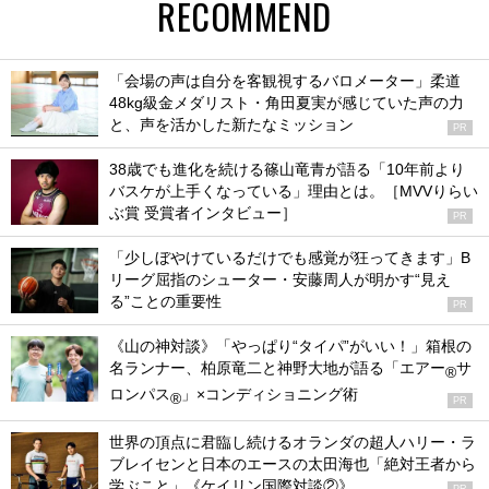
RECOMMEND
「会場の声は自分を客観視するバロメーター」柔道
48kg級金メダリスト・角田夏実が感じていた声の力
と、声を活かした新たなミッション
PR
38歳でも進化を続ける篠山竜青が語る「10年前より
バスケが上手くなっている」理由とは。［MVVりらい
ぶ賞 受賞者インタビュー］
PR
「少しぼやけているだけでも感覚が狂ってきます」B
リーグ屈指のシューター・安藤周人が明かす“見え
る”ことの重要性
PR
《山の神対談》「やっぱり“タイパ”がいい！」箱根の
名ランナー、柏原竜二と神野大地が語る「エアー
サ
®
ロンパス
」×コンディショニング術
®
PR
世界の頂点に君臨し続けるオランダの超人ハリー・ラ
ブレイセンと日本のエースの太田海也「絶対王者から
学ぶこと」《ケイリン国際対談②》