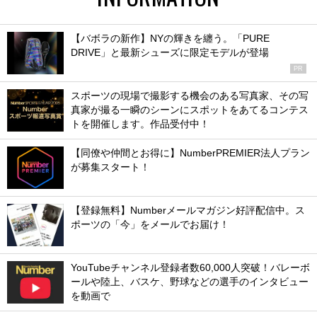
【バボラの新作】NYの輝きを纏う。「PURE
DRIVE」と最新シューズに限定モデルが登場
PR
スポーツの現場で撮影する機会のある写真家、その写
真家が撮る一瞬のシーンにスポットをあてるコンテス
トを開催します。作品受付中！
【同僚や仲間とお得に】NumberPREMIER法人プラン
が募集スタート！
【登録無料】Numberメールマガジン好評配信中。ス
ポーツの「今」をメールでお届け！
YouTubeチャンネル登録者数60,000人突破！バレーボ
ールや陸上、バスケ、野球などの選手のインタビュー
を動画で