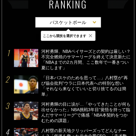
RANKING
バスケットボール
×
ここから競技を選択できます
最新
24時間
週間
河村勇輝、NBAペイサーズとの契約は厳しい？
不完全燃焼のサマーリーグを終えて決意新たに
「NBAまでの2カ月間、ここ数年で一番きつい
夏にします」
「日本バスケのためを思って…」八村塁が“再
び協会批判”ウラに日本代表への特別な想い
「それなら来なくていいと切り捨てるのは簡
単」
河村勇輝の目に涙が…「やってきたことが何も
出せなかった」NBA挑戦3年目“覚悟を持って臨
んだサマーリーグ”で痛感「NBA本契約をつか
むための課題」
八村塁の新天地クリッパーズってどんなチー