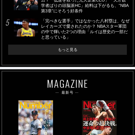
ム？「低迷を救った元大企業CEO」「天才数
学者ばりの頭脳派HC」給料は下がるも、“NBA
第3章”にそろう好条件
「完ぺきな選手」ではなかった八村塁は、なぜ
レイカーズで愛されたのか？ NBAスター軍団
の中で輝いた2つの理由「ルイは歴史の一部だ
と思っている」
もっと見る
MAGAZINE
最新号