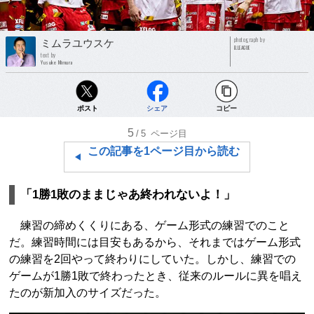
photograph by
ミムラユウスケ
B.LEAGUE
text by
Yusuke Mimura
ポスト
シェア
コピー
5
/5
ページ目
この記事を1ページ目から読む
「1勝1敗のままじゃあ終われないよ！」
練習の締めくくりにある、ゲーム形式の練習でのこと
だ。練習時間には目安もあるから、それまではゲーム形式
の練習を2回やって終わりにしていた。しかし、練習での
ゲームが1勝1敗で終わったとき、従来のルールに異を唱え
たのが新加入のサイズだった。