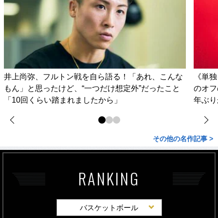
井上尚弥、フルトン戦を自ら語る！「あれ、こんな
《単独
もん」と思ったけど、“一つだけ想定外”だったこと
のオフ
「10回くらい踏まれましたから」
年ぶり
その他の名作記事 >
RANKING
バスケットボール