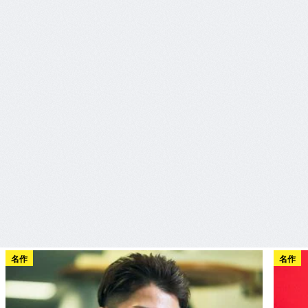
名作
名作