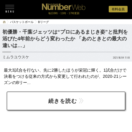
有料会員
毎日6時・11時・17時更新
バスケットボール
Bリーグ
初優勝・千葉ジェッツは“プロにあるまじき姿”と批判を
浴びた4年前からどう変わったか 「あのときとの最大の
違いは…」
ミムラユウスケ
2021/06/04 11:00
最大3試合を行ない、先に2勝したほうが栄冠に輝く。1試合だけで
決着をつける従来の方式から変更して行われたのが、2020-21シー
ズンのBリー...
続きを読む