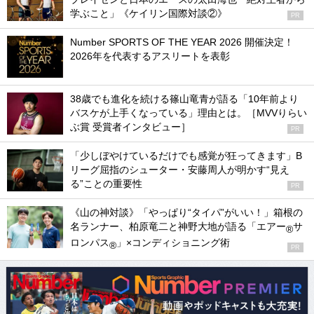
学ぶこと」《ケイリン国際対談②》
PR
Number SPORTS OF THE YEAR 2026 開催決定！
2026年を代表するアスリートを表彰
38歳でも進化を続ける篠山竜青が語る「10年前より
バスケが上手くなっている」理由とは。［MVVりらい
ぶ賞 受賞者インタビュー］
PR
「少しぼやけているだけでも感覚が狂ってきます」B
リーグ屈指のシューター・安藤周人が明かす“見え
る”ことの重要性
PR
《山の神対談》「やっぱり“タイパ”がいい！」箱根の
名ランナー、柏原竜二と神野大地が語る「エアー
サ
®
ロンパス
」×コンディショニング術
®
PR