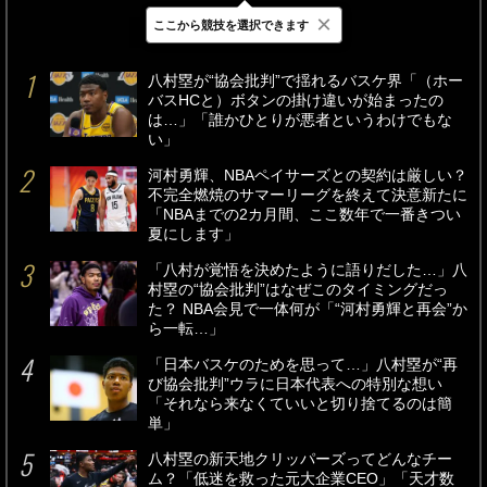
×
ここから競技を選択できます
最新
24時間
週間
八村塁が“協会批判”で揺れるバスケ界「（ホー
バスHCと）ボタンの掛け違いが始まったの
は…」「誰かひとりが悪者というわけでもな
い」
河村勇輝、NBAペイサーズとの契約は厳しい？
不完全燃焼のサマーリーグを終えて決意新たに
「NBAまでの2カ月間、ここ数年で一番きつい
夏にします」
「八村が覚悟を決めたように語りだした…」八
村塁の“協会批判”はなぜこのタイミングだっ
た？ NBA会見で一体何が「“河村勇輝と再会”か
ら一転…」
「日本バスケのためを思って…」八村塁が“再
び協会批判”ウラに日本代表への特別な想い
「それなら来なくていいと切り捨てるのは簡
単」
八村塁の新天地クリッパーズってどんなチー
ム？「低迷を救った元大企業CEO」「天才数