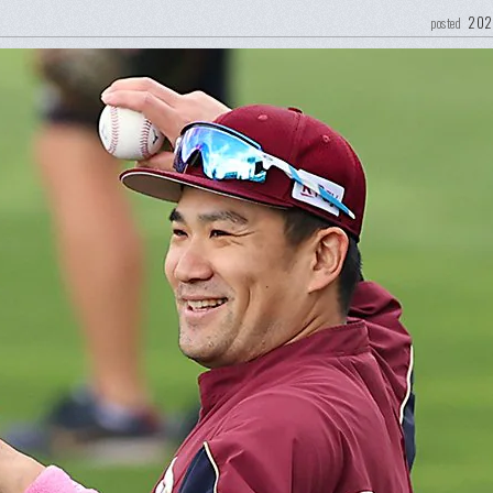
202
posted