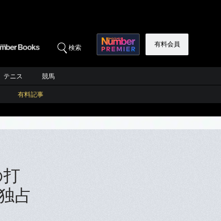
有料会員
検索
テニス
競馬
有料記事
の打
独占