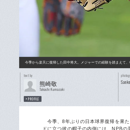
今季から楽天に復帰した田中将大。メジャーでの経験を踏まえて、
text by
photog
Sanke
熊崎敬
Takashi Kumazaki
PROFILE
今季、8年ぶりの日本球界復帰を果た
ドに立つ彼の帽子の内側には、NPB