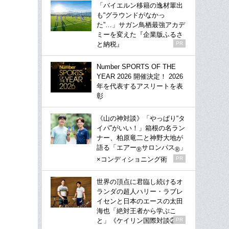
「バイエルン移籍の逸材輩出
も“グラウンドがなかっ
た”…」サガン鳥栖最強アカデ
ミーを変えた『企業版ふるさ
と納税』
PR
Number SPORTS OF THE
YEAR 2026 開催決定！ 2026
年を代表するアスリートを表
彰
《山の神対談》「やっぱり“タ
イパ”がいい！」箱根の名ラン
ナー、柏原竜二と神野大地が
語る「エアー
サロンパス
」
®
®
×コンディショニング術
PR
世界の頂点に君臨し続けるオ
ランダの超人ハリー・ラブレ
イセンと日本のエースの太田
海也「絶対王者から学ぶこ
と」《ケイリン国際対談②》
PR