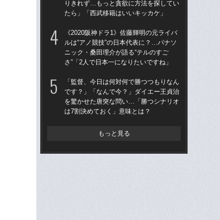
りきれず…もっと貪欲に方法を探してい
た“
たら」「西武移籍はいいキッカケ」
「
《2020阪神ドラ1》佐藤輝明の元ライバ
「
ルは“アノ競技”の日本代表に？…パナソ
終わ
ニック・桑田理介が語る“テルのすご
つか
さ”「2人で日本一になりたいですね」
リ
「監督、今日は何対何で勝つつもりなん
「
です？」「なんで今？」ダイエー王貞治
ス小
を驚かせた唐突な問い…「勝つシナリオ
貞
は7割決めておく」意味とは？
た
もっと見る