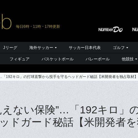
毎日6時・11時・17時更新
Jリーグ
海外サッカー
サッカー日本代表
ゴルフ
フィギュア
バスケットボール
バレーボール
他競技
”…「192キロ」の打球直撃から投手を守るヘッドガード秘話【米開発者を独占取材】
えない保険”…「192キロ」
ッドガード秘話【米開発者を