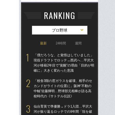
RANKING
プロ野球
最新
24時間
週間
「僕だろうな、と覚悟はしていました」
仙
現役ドラフトでロッテ→西武へ…平沢大
河
河が移籍2年目で“覚醒”の理由「目的が明
り
確に」大きく変わった意識
た
「校舎3階の窓ガラスを破壊、相手のセ
「
カンドがライトの位置に」阪神“不動の
現
中軸”佐藤輝明…野球部元相棒が語る高
河が
校時代の《サトテル伝説》
確
仙台育英で準優勝→ドラ1入団…平沢大
「
河が振り返るロッテでの9年間「殻を破
り