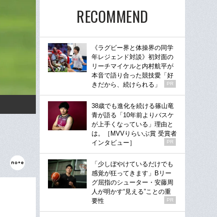
RECOMMEND
《ラグビー界と体操界の同学
年レジェンド対談》初対面の
リーチマイケルと内村航平が
本音で語り合った競技愛「好
きだから、続けられる」
PR
38歳でも進化を続ける篠山竜
青が語る「10年前よりバスケ
が上手くなっている」理由と
は。［MVVりらいぶ賞 受賞者
インタビュー］
PR
「少しぼやけているだけでも
感覚が狂ってきます」Bリー
グ屈指のシューター・安藤周
人が明かす“見える”ことの重
要性
PR