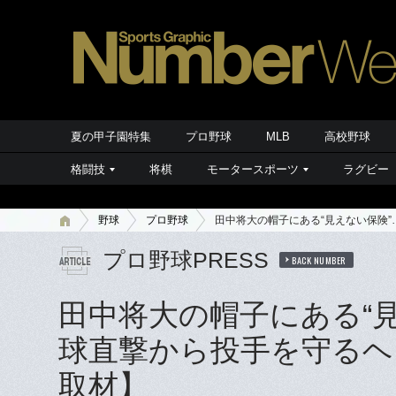
夏の甲子園特集
プロ野球
MLB
高校野球
格闘技
将棋
モータースポーツ
ラグビー
野球
プロ野球
田中将大の帽子にある“見えない保険
プロ野球PRESS
BACK NUMBER
田中将大の帽子にある“見
球直撃から投手を守るヘ
取材】