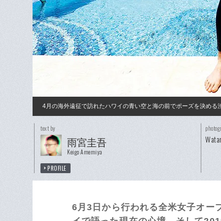
4月の海外遠征で訪れたハワイの青い空と海の前でポーズを決める
text by
photog
Wata
雨宮圭吾
Keigo Amemiya
PROFILE
6月3日から行われる全米女子オー
イで語った現在の心境、そして20