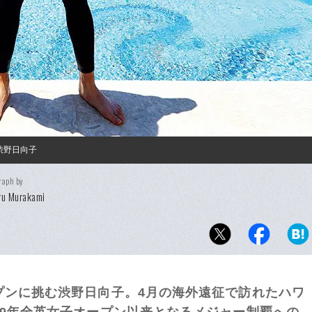
渋野日向子
raph by
ru Murakami
プンに挑む渋野日向子。4月の海外遠征で訪れたハワ
19年全英女子オープン以来となるメジャー制覇への