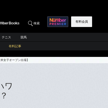
有料会員
検索
テニス
競馬
有料記事
全米女子オープン出場】
ハワ
？