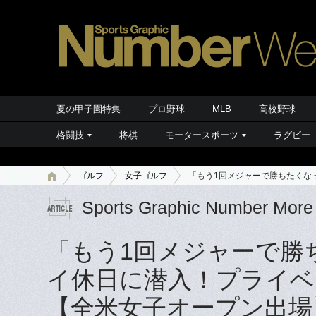
夏の甲子園特集
プロ野球
MLB
高校野球
格闘技
将棋
モータースポーツ
ラグビー
ゴルフ
女子ゴルフ
「もう1回メジャーで勝ちたくな
Sports Graphic Number More
「もう1回メジャーで勝
イ休日に潜入！プライベ
【全米女子オープン出場