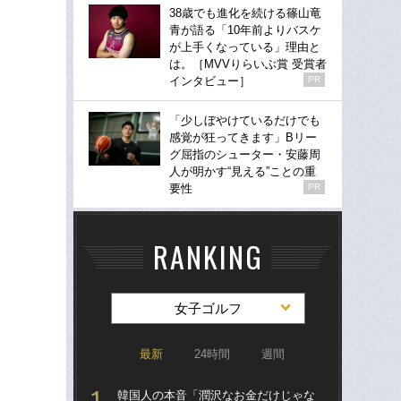
38歳でも進化を続ける篠山竜
青が語る「10年前よりバスケ
が上手くなっている」理由と
は。［MVVりらいぶ賞 受賞者
インタビュー］
PR
「少しぼやけているだけでも
感覚が狂ってきます」Bリー
グ屈指のシューター・安藤周
人が明かす“見える”ことの重
要性
PR
RANKING
女子ゴルフ
最新
24時間
週間
韓国人の本音「潤沢なお金だけじゃな
驚き