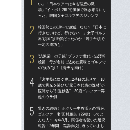
い」「日本ツアーは今も理想の職
ゴル
場」“イ・ボミ2世”初優勝で浮き彫りにな
んな
った、韓国女子ゴルフ界のジレンマ
報
た
韓国勢この10年で激減、なぜ？「日本に
行きたいけど、行けない…」女子ゴルフ
韓国
界“鎖国”は正解だったのか「若手台頭で
行
一定の成功も」
界“
一
“渋沢栄一の子孫” プラチナ世代・澁澤莉
絵留 母が名前に込めた意味とゴルフで
韓
の“強み”は？【青天を衝け】
い
場」
「宮里藍に次ぐ史上2番目の若さで」18
っ
歳で脚光を浴びた“元日本代表の逸材”が
医師から“引退勧告”…30歳ゴルファー再
シブ
起のウラ側
「
驚きの結婚！ ボクサー中谷潤人の“異色
19
ゴルファー妻”田村亜矢（29歳）ってど
優
んな人？ 今年3月、関係者も驚いた近況
ス
報告「2年間、看護学校に通っていまし
22