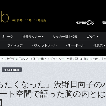
毎日6時・11時・17時更新
Jリーグ
海外サッカー
サッカー日本代表
ゴルフ
フィギュア
バスケットボール
バレーボール
他競技
った」渋野日向子のハワイ休日に潜入！プライベート空間で語った胸の内とは？【
BACK NUMBER
ちたくなった」渋野日向子の
ート空間で語った胸の内とは
】