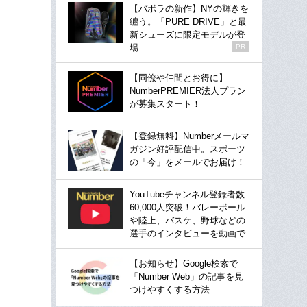
【バボラの新作】NYの輝きを
纏う。「PURE DRIVE」と最
新シューズに限定モデルが登
場
PR
【同僚や仲間とお得に】
NumberPREMIER法人プラン
が募集スタート！
【登録無料】Numberメールマ
ガジン好評配信中。スポーツ
の「今」をメールでお届け！
YouTubeチャンネル登録者数
60,000人突破！バレーボール
や陸上、バスケ、野球などの
選手のインタビューを動画で
【お知らせ】Google検索で
「Number Web」の記事を見
つけやすくする方法