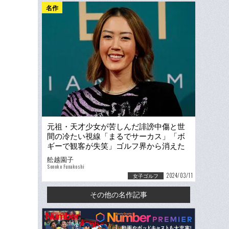
名作
元祖・天才少女が苦しんだ誹謗中傷と世
間の冷たい視線「まるでサーカス」「ボ
ギーで観客が失笑」ゴルフ界から消えた
ミッシェル・ウィーの今
舩越園子
Sonoko Funakoshi
2024/03/11
女子ゴルフ
その他の名作記事