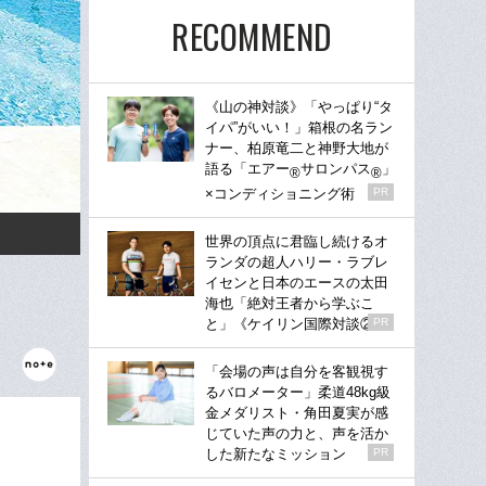
RECOMMEND
《山の神対談》「やっぱり“タ
イパ”がいい！」箱根の名ラン
ナー、柏原竜二と神野大地が
語る「エアー
サロンパス
」
®
®
×コンディショニング術
PR
世界の頂点に君臨し続けるオ
ランダの超人ハリー・ラブレ
イセンと日本のエースの太田
海也「絶対王者から学ぶこ
と」《ケイリン国際対談②》
PR
「会場の声は自分を客観視す
るバロメーター」柔道48kg級
金メダリスト・角田夏実が感
じていた声の力と、声を活か
した新たなミッション
PR