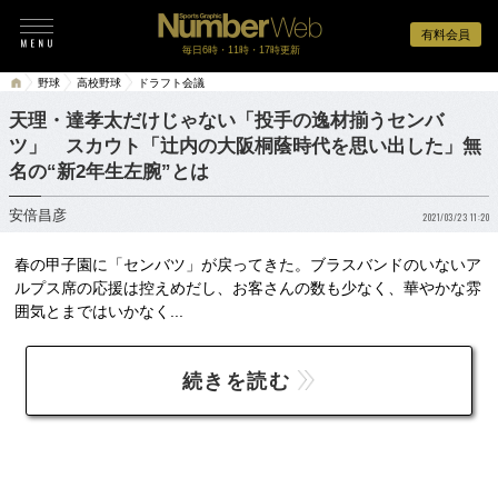
有料会員
毎日6時・11時・17時更新
野球
高校野球
ドラフト会議
天理・達孝太だけじゃない「投手の逸材揃うセンバ
ツ」 スカウト「辻内の大阪桐蔭時代を思い出した」無
名の“新2年生左腕”とは
安倍昌彦
2021/03/23 11:20
春の甲子園に「センバツ」が戻ってきた。ブラスバンドのいないア
ルプス席の応援は控えめだし、お客さんの数も少なく、華やかな雰
囲気とまではいかなく...
続きを読む