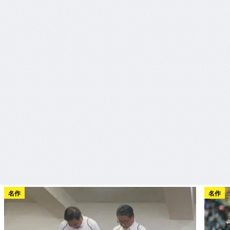
名作
名作