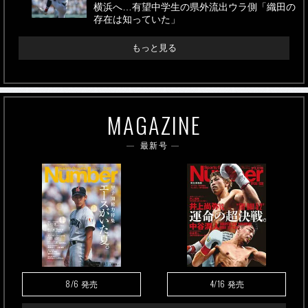
横浜へ…有望中学生の県外流出ウラ側「織田の
存在は知っていた」
もっと見る
MAGAZINE
最新号
8/6
4/16
発売
発売