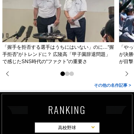
「握手を拒否する選手はうちにはいない」のに…“握
「やっ
手拒否”がトレンドに？ 広陵高「甲子園辞退問題」
が決勝
で感じたSNS時代の“ファクト”の重要さ
が目撃
その他の名作記事 >
RANKING
高校野球