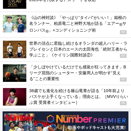
《山の神対談》「やっぱり“タイパ”がいい！」箱根の
名ランナー、柏原竜二と神野大地が語る「エアー
サ
®
ロンパス
」×コンディショニング術
®
PR
世界の頂点に君臨し続けるオランダの超人ハリー・ラ
ブレイセンと日本のエースの太田海也「絶対王者から
学ぶこと」《ケイリン国際対談②》
PR
「少しぼやけているだけでも感覚が狂ってきます」B
リーグ屈指のシューター・安藤周人が明かす“見え
る”ことの重要性
PR
38歳でも進化を続ける篠山竜青が語る「10年前より
バスケが上手くなっている」理由とは。［MVVりらい
ぶ賞 受賞者インタビュー］
PR