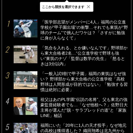
×
ここから競技を選択できます
最新
24時間
週間
「医学部志望がメンバーに4人」福岡の公立進
学校が“甲子園出場”の衝撃…それでも東筑が“野
球のチーム”で挑んだワケは？「さすがに勉強
に身が入らなくて」
「気合を入れる、とか嫌いなんです」野球部か
ら東大合格者2名…“公立進学校で野球も強
い”東筑のナゾ「監督は数学の先生」「怒ると
きは3分以内」
「一般入試9割で甲子園」福岡の東筑はなぜ強
い？ 野球部から東大合格の公立進学校「高校
野球は人間形成が目的ではない」「勉強する習
慣は絶対に必要」
祖父はあのPL学園“伝説の名将”、父も東北の強
豪監督経験者でも…「なぜ他校へ？」佐野日大
主将が選んだ“脱・サラブレッドの道”と「家族
LINE」秘話
福岡にいた「20年に1人の天才投手」なぜ地元
の高校は獲得逃した？ 織田翔希は北九州から