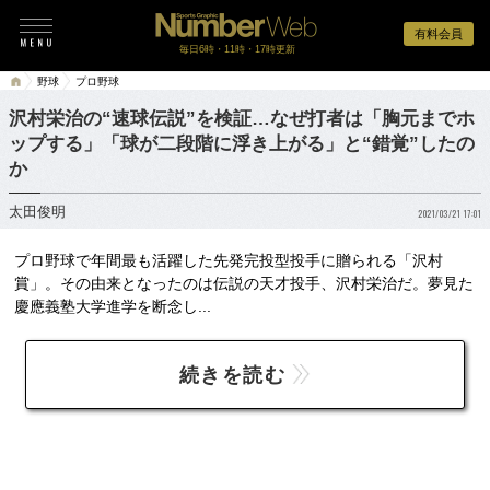
有料会員
毎日6時・11時・17時更新
野球
プロ野球
沢村栄治の“速球伝説”を検証…なぜ打者は「胸元までホ
ップする」「球が二段階に浮き上がる」と“錯覚”したの
か
太田俊明
2021/03/21 17:01
プロ野球で年間最も活躍した先発完投型投手に贈られる「沢村
賞」。その由来となったのは伝説の天才投手、沢村栄治だ。夢見た
慶應義塾大学進学を断念し...
続きを読む