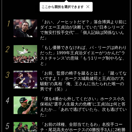
×
ここから競技を選択できます
最新
24時間
週間
「おい、ノーヒットだぞ？」落合博満より前に
ダイエー王貞治が決断していた“日本シリーズ
で無安打投手交代”…「個人記録は関係ないん
だ」
「もし優勝できなければ、パ・リーグは終わり
だった」1999年王貞治ダイエーがつかんだ“ラ
ストチャンス”の意味「もう1リーグ制やろな、
と」
「お前、監督の椅子を蹴るとは！」「蹴ってな
いですよ！」ホークス城島健司と王貞治の“大
騒動”の真相「俺、王さんに当たられた唯一の
男です（笑）」
「僕を4番から外してください」ホークス小久
保裕紀“選手人生最大の危機”に王貞治は何と答
えたか…「あれで逃げていたら、次も逃げてい
た」
「お前の球種、全部当てたるわ」名投手コー
チ・尾花高夫がホークスの0勝投手3人に2桁勝