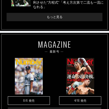
利させた“方程式”「考え方次第で二流も一流に
なれる」
もっと見る
MAGAZINE
最新号
8/6
4/16
発売
発売