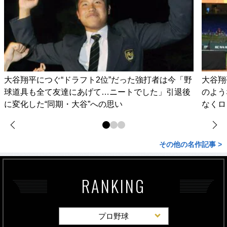
大谷翔平につぐ“ドラフト2位”だった強打者は今「野
大谷翔
球道具も全て友達にあげて…ニートでした」引退後
のよう
に変化した“同期・大谷”への思い
なくロ
その他の名作記事 >
RANKING
プロ野球