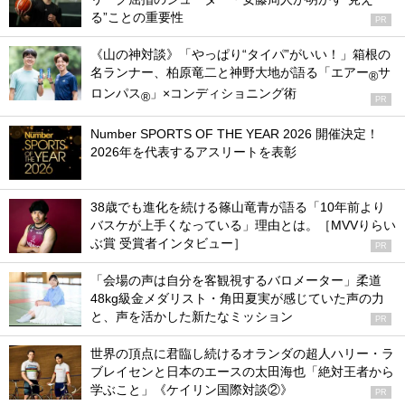
る”ことの重要性
PR
《山の神対談》「やっぱり“タイパ”がいい！」箱根の
名ランナー、柏原竜二と神野大地が語る「エアー
サ
®
ロンパス
」×コンディショニング術
®
PR
Number SPORTS OF THE YEAR 2026 開催決定！
2026年を代表するアスリートを表彰
38歳でも進化を続ける篠山竜青が語る「10年前より
バスケが上手くなっている」理由とは。［MVVりらい
ぶ賞 受賞者インタビュー］
PR
「会場の声は自分を客観視するバロメーター」柔道
48kg級金メダリスト・角田夏実が感じていた声の力
と、声を活かした新たなミッション
PR
世界の頂点に君臨し続けるオランダの超人ハリー・ラ
ブレイセンと日本のエースの太田海也「絶対王者から
学ぶこと」《ケイリン国際対談②》
PR