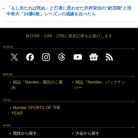
「もし当たれば死ぬ」と打者に思わせた沢村栄治の“絶頂期”と田
中将大「24勝0敗」シーズンの成績を比べたら
毎日6時・11時・17時に最新記事をお届けします
FOLLOW US
MAGAZINE
雑誌『Number』購読のご案
雑誌『Number』バックナン
内
バー
SPECIAL
Number SPORTS OF THE
YEAR
ARCHIVE
競技から探す
大会から探す