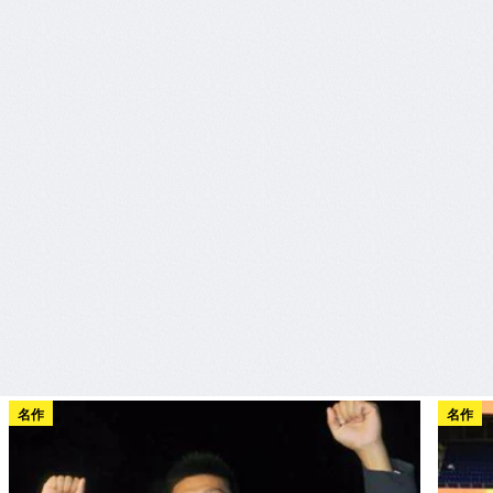
名作
名作