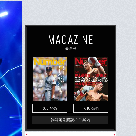
MAGAZINE
最新号
8/6
4/16
発売
発売
雑誌定期購読のご案内