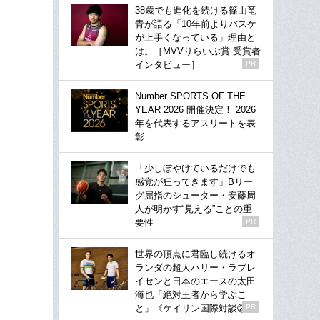
38歳でも進化を続ける篠山竜
青が語る「10年前よりバスケ
が上手くなっている」理由と
は。［MVVりらいぶ賞 受賞者
インタビュー］
PR
Number SPORTS OF THE
YEAR 2026 開催決定！ 2026
年を代表するアスリートを表
彰
「少しぼやけているだけでも
感覚が狂ってきます」Bリー
グ屈指のシューター・安藤周
人が明かす“見える”ことの重
要性
PR
世界の頂点に君臨し続けるオ
ランダの超人ハリー・ラブレ
イセンと日本のエースの太田
海也「絶対王者から学ぶこ
と」《ケイリン国際対談②》
PR