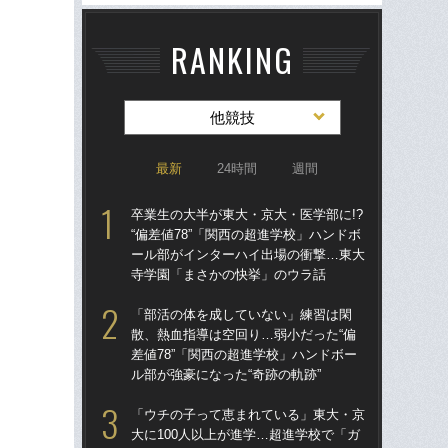
RANKING
他競技
最新
24時間
週間
卒業生の大半が東大・京大・医学部に!?
卒業
“偏差値78”「関西の超進学校」ハンドボ
“偏
ール部がインターハイ出場の衝撃…東大
ー
寺学園「まさかの快挙」のウラ話
寺
「部活の体を成していない」練習は閑
「
散、熱血指導は空回り…弱小だった“偏
散、
差値78”「関西の超進学校」ハンドボー
差値
ル部が強豪になった“奇跡の軌跡”
ル部
「ウチの子って恵まれている」東大・京
「
大に100人以上が進学…超進学校で「ガ
大に