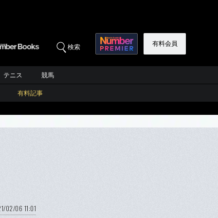
有料会員
検索
テニス
競馬
有料記事
す
1/02/06 11:01