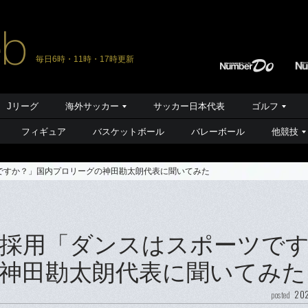
毎日6時・11時・17時更新
Jリーグ
海外サッカー
サッカー日本代表
ゴルフ
フィギュア
バスケットボール
バレーボール
他競技
ですか？」国内プロリーグの神田勘太朗代表に聞いてみた
採用「ダンスはスポーツで
神田勘太朗代表に聞いてみた
202
posted