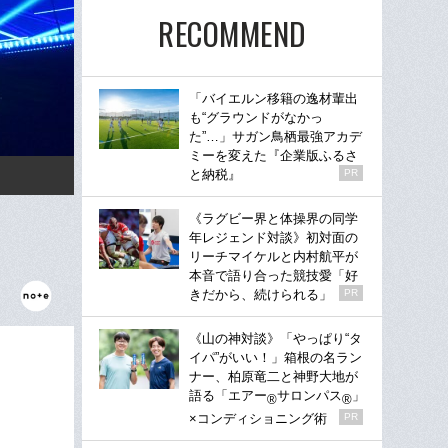
RECOMMEND
「バイエルン移籍の逸材輩出
も“グラウンドがなかっ
た”…」サガン鳥栖最強アカデ
ミーを変えた『企業版ふるさ
と納税』
PR
《ラグビー界と体操界の同学
年レジェンド対談》初対面の
リーチマイケルと内村航平が
本音で語り合った競技愛「好
きだから、続けられる」
PR
《山の神対談》「やっぱり“タ
イパ”がいい！」箱根の名ラン
ナー、柏原竜二と神野大地が
語る「エアー
サロンパス
」
®
®
×コンディショニング術
PR