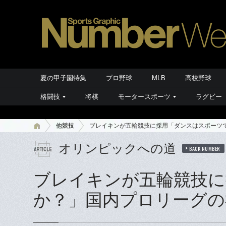
夏の甲子園特集
プロ野球
MLB
高校野球
格闘技
将棋
モータースポーツ
ラグビー
他競技
ブレイキンが五輪競技に採用「ダンスはスポーツ
オリンピックへの道
BACK NUMBER
ブレイキンが五輪競技に
か？」国内プロリーグの