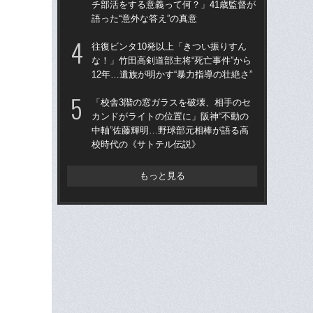
チ部活をする意義って何？」41歳監督が
チ部
語った“意外な答え”の真意
語っ
往復ビンタ10発以上「きつい振りすん
「
な！」竹田高剣道部主将“死亡事件”から
カン
12年…遺族が明かす“暴力指導の壮絶さ”
中軸
校
「校舎3階の窓ガラスを破壊、相手のセ
カンドがライトの位置に」阪神“不動の
《2
中軸”佐藤輝明…野球部元相棒が語る高
ルは
校時代の《サトテル伝説》
ニッ
さ”
もっと見る