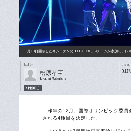
1月10日開幕した今シーズンのD.LEAGUE。9チームが参加し
text by
photog
D.LE
松原孝臣
Takaomi Matsubara
PROFILE
昨年の12月、国際オリンピック委員会
される4種目を決定した。