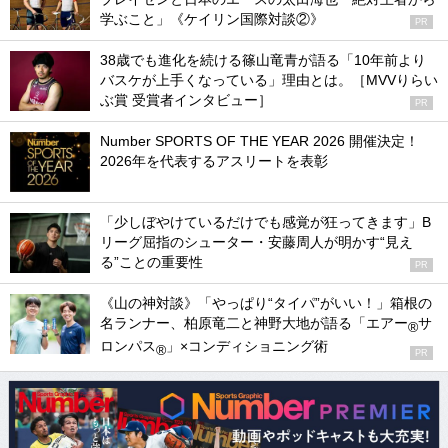
学ぶこと」《ケイリン国際対談②》
PR
38歳でも進化を続ける篠山竜青が語る「10年前より
バスケが上手くなっている」理由とは。［MVVりらい
ぶ賞 受賞者インタビュー］
PR
Number SPORTS OF THE YEAR 2026 開催決定！
2026年を代表するアスリートを表彰
「少しぼやけているだけでも感覚が狂ってきます」B
リーグ屈指のシューター・安藤周人が明かす“見え
る”ことの重要性
PR
《山の神対談》「やっぱり“タイパ”がいい！」箱根の
名ランナー、柏原竜二と神野大地が語る「エアー
サ
®
ロンパス
」×コンディショニング術
®
PR