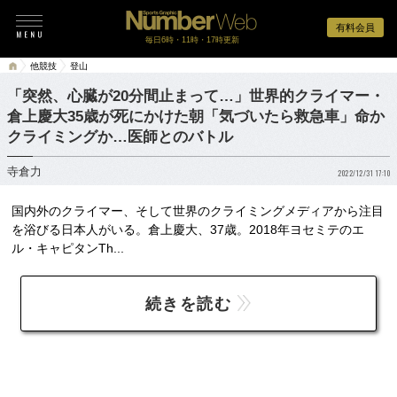
有料会員
毎日6時・11時・17時更新
他競技
登山
「突然、心臓が20分間止まって…」世界的クライマー・
倉上慶大35歳が死にかけた朝「気づいたら救急車」命か
クライミングか…医師とのバトル
寺倉力
2022/12/31 17:10
国内外のクライマー、そして世界のクライミングメディアから注目
を浴びる日本人がいる。倉上慶大、37歳。2018年ヨセミテのエ
ル・キャピタンTh...
続きを読む