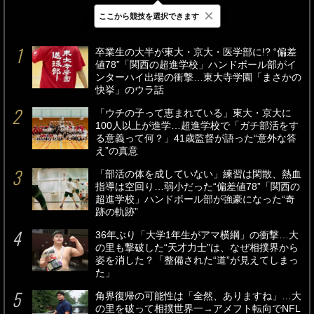
×
ここから競技を選択できます
最新
24時間
週間
卒業生の大半が東大・京大・医学部に!? “偏差
値78”「関西の超進学校」ハンドボール部がイ
ンターハイ出場の衝撃…東大寺学園「まさかの
快挙」のウラ話
「ウチの子って恵まれている」東大・京大に
100人以上が進学…超進学校で「ガチ部活をす
る意義って何？」41歳監督が語った“意外な答
え”の真意
「部活の体を成していない」練習は閑散、熱血
指導は空回り…弱小だった“偏差値78”「関西の
超進学校」ハンドボール部が強豪になった“奇
跡の軌跡”
36年ぶり「大学1年生がアマ横綱」の衝撃…大
の里も撃破した“天才力士”は、なぜ相撲界から
姿を消した？「整備された“道”が見えてしまっ
た」
角界復帰の可能性は「全然、ありますね」…大
の里を破って相撲世界一→アメフト転向でNFL