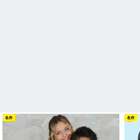
名作
名作