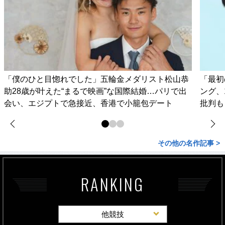
「僕のひと目惚れでした」五輪金メダリスト松山恭
「最初
助28歳が叶えた“まるで映画”な国際結婚…パリで出
ング、
会い、エジプトで急接近、香港で小籠包デート
批判も
その他の名作記事 >
RANKING
他競技