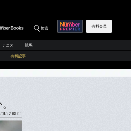
有料会員
検索
テニス
競馬
有料記事
か。
/01/22 08:00