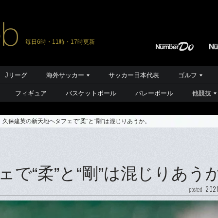
毎日6時・11時・17時更新
Jリーグ
海外サッカー
サッカー日本代表
ゴルフ
フィギュア
バスケットボール
バレーボール
他競技
久保建英の新天地ヘタフェで“柔”と“剛”は混じりあうか。
で“柔”と“剛”は混じりあう
2021
posted