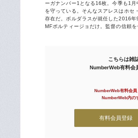
ーガナンバー1となる16枚。今季も1月
を守っている。そんなスアレスはホセ
存在だ。ボルダラスが就任した2016
MFポルティージョだけ。監督の信頼
こちらは雑誌
NumberWeb有
NumberWeb有料会
NumberWeb
有料会員登録