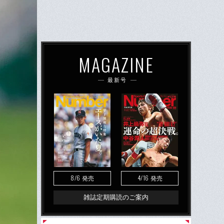
MAGAZINE
最新号
8/6
4/16
発売
発売
雑誌定期購読のご案内