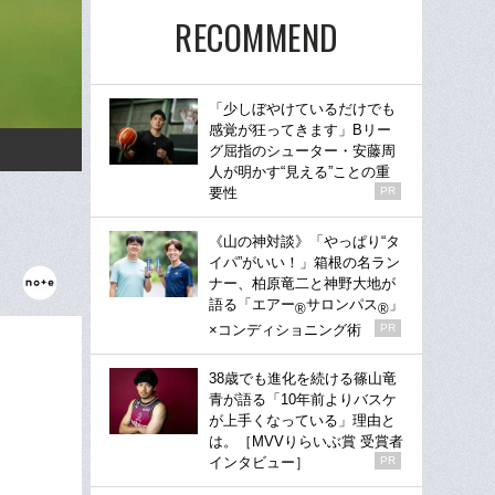
RECOMMEND
「少しぼやけているだけでも
感覚が狂ってきます」Bリー
グ屈指のシューター・安藤周
人が明かす“見える”ことの重
要性
PR
《山の神対談》「やっぱり“タ
イパ”がいい！」箱根の名ラン
ナー、柏原竜二と神野大地が
語る「エアー
サロンパス
」
®
®
×コンディショニング術
PR
38歳でも進化を続ける篠山竜
青が語る「10年前よりバスケ
が上手くなっている」理由と
は。［MVVりらいぶ賞 受賞者
インタビュー］
PR