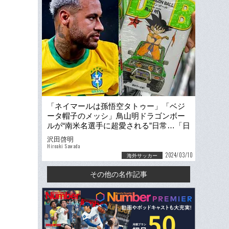
「ネイマールは孫悟空タトゥー」「ベジ
ータ帽子のメッシ」鳥山明ドラゴンボー
ルが“南米名選手に超愛される”日常…「日
本語版も買ったよ」
沢田啓明
Hiroaki Sawada
2024/03/10
海外サッカー
その他の名作記事