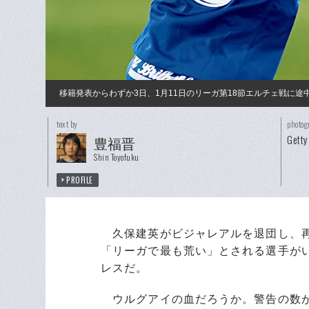
移籍発表からわずか3日、1月11日のリーガ第18節エルチェ戦に途
text by
photog
Getty
豊福晋
Shin Toyofuku
PROFILE
久保建英がビジャレアルを退団し、再
「リーガで最も荒い」とされる選手が
レスだ。
ウルグアイの血だろうか。警告の数が