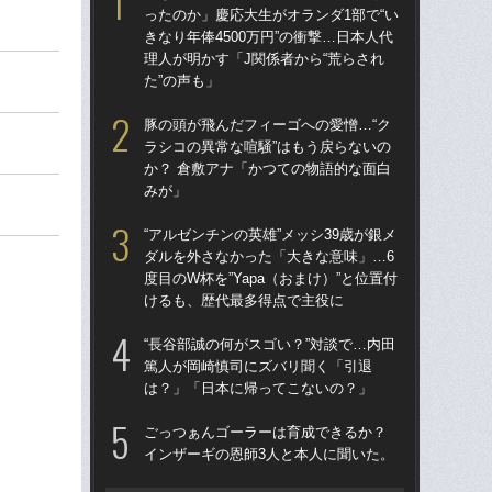
ったのか」慶応大生がオランダ1部で“い
ダ
きなり年俸4500万円”の衝撃…日本人代
度目
理人が明かす「J関係者から“荒らされ
け
た”の声も」
涙
豚の頭が飛んだフィーゴへの愛憎…“ク
「
ラシコの異常な喧騒”はもう戻らないの
→
か？ 倉敷アナ「かつての物語的な面白
き
みが」
「
“アルゼンチンの英雄”メッシ39歳が銀メ
記者
ダルを外さなかった「大きな意味」…6
律
度目のW杯を”Yapa（おまけ）”と位置付
も
けるも、歴代最多得点で主役に
［
“長谷部誠の何がスゴい？”対談で…内田
点
篤人が岡崎慎司にズバリ聞く「引退
は？」「日本に帰ってこないの？」
W
な
ごっつぁんゴーラーは育成できるか？
ス
インザーギの恩師3人と本人に聞いた。
い
た