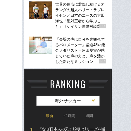
世界の頂点に君臨し続けるオ
ランダの超人ハリー・ラブレ
イセンと日本のエースの太田
海也「絶対王者から学ぶこ
と」《ケイリン国際対談②》
PR
「会場の声は自分を客観視す
るバロメーター」柔道48kg級
金メダリスト・角田夏実が感
じていた声の力と、声を活か
した新たなミッション
PR
RANKING
海外サッカー
最新
24時間
週間
「なぜ日本人の天才19歳はJリーグを断
“ア