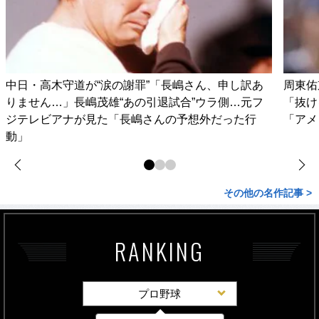
中日・高木守道が“涙の謝罪”「長嶋さん、申し訳あ
周東佑
りません…」長嶋茂雄“あの引退試合”ウラ側…元フ
「抜け
ジテレビアナが見た「長嶋さんの予想外だった行
「アメ
動」
その他の名作記事 >
RANKING
プロ野球