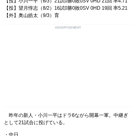
【投】小川一平（6/3）21試0勝0敗0SV 0HD 21回 率4.71
【投】望月惇志（8/2）16試0勝0敗0SV 0HD 19回 率5.21
【外】奥山皓太（9/3）育
ADVERTISEMENT
昨年の新人・小川一平はドラ6ながら開幕一軍。中継ぎ
として21試合に投げている。
・中日