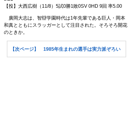
【投】大西広樹（11/8）5試0勝1敗0SV 0HD 9回 率5.00
廣岡大志は、智辯学園時代は1年先輩である巨人・岡本
和真とともにスラッガーとして注目された。そろそろ開花
のときか。
【次ページ】 1985年生まれの選手は実力派ぞろい