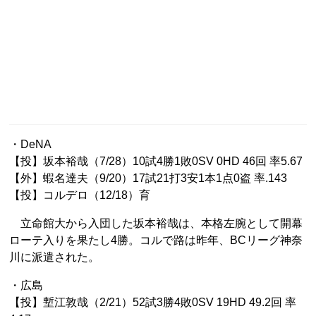
・DeNA
【投】坂本裕哉（7/28）10試4勝1敗0SV 0HD 46回 率5.67
【外】蝦名達夫（9/20）17試21打3安1本1点0盗 率.143
【投】コルデロ（12/18）育
立命館大から入団した坂本裕哉は、本格左腕として開幕
ローテ入りを果たし4勝。コルで路は昨年、BCリーグ神奈
川に派遣された。
・広島
【投】塹江敦哉（2/21）52試3勝4敗0SV 19HD 49.2回 率