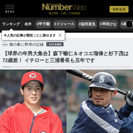
有料会員
毎日6時・11時・17時更新
ランキング
名作
#甲子園
#ドジャース
#益田直也
#早田ひな
#高木
〉
×
今人気の記事が競技ごとに探せます
野球
プロ野球
酒の肴に野球の記録
BACK NUMBER
【球界の年男大集合】森下暢仁＆オコエ瑠偉と杉下茂は
72歳差！ イチローと三浦番長も丑年です