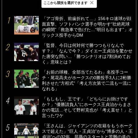
×
ここから競技を選択できます
最新
24時間
週間
「アゴ骨折、前歯折れて…」156キロ速球が顔
面直撃、ソフトバンク選手が明かす“壮絶死球
の瞬間”「救急車で告げた…“明日も出ます”」オ
リックス投手からDM
「監督、今日は何対何で勝つつもりなんで
す？」「なんで今？」ダイエー王貞治を驚かせ
た唐突な問い…「勝つシナリオは7割決めてお
く」意味とは？
「お前の球種、全部当てたるわ」名投手コー
チ・尾花高夫がホークスの0勝投手3人に2桁勝
利させた“方程式”「考え方次第で二流も一流に
なれる」
「もしもし、王です」「どちらにお掛けです
か？」“優勝請負人”にホークス王貞治からまさ
かの電話…そして野村克也が「考え直せ！」と
言ったワケ
「王さんは、ジャイアンツの在籍をもうホーク
スで超えた」“巨人・王貞治”から“博多の人・王
貞治”への32年…屈辱のスタートと苦難の道の