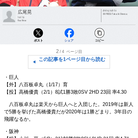
photograph by
広尾晃
JIJI PRESS/Takashi Shimizu
text by
Kou Hiroo
ポスト
シェア
コピー
2
/4
ページ目
この記事を1ページ目から読む
・巨人
【外】八百板卓丸（1/17）育
【投】高橋優貴（2/1）8試1勝3敗0SV 2HD 23回 率4.30
八百板卓丸は楽天から巨人へと入団した。2019年は新人
で5勝を挙げた高橋優貴だが2020年は1勝どまり。3年目の
飛躍なるか。
・阪神