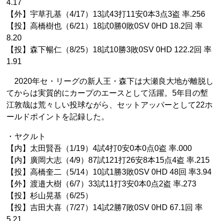
4.17
【外】宇草孔基（4/17）13試43打11安0本3点3盗 率.256
【投】高橋樹也（6/21）18試0勝0敗0SV 0HD 18.2回 率
8.20
【投】森下暢仁（8/25）18試10勝3敗0SV 0HD 122.2回 率
1.91
2020年セ・リーグの新人王・森下は大瀬良大地が離脱し
てからは実質的にカープのエースとして活躍。5年目の塹
江敦哉は荒々しい投球ながら、セットアッパーとして22ホ
ールドポイントを記録した。
・ヤクルト
【内】太田賢吾（1/19）4試4打0安0本0点0盗 率.000
【内】廣岡大志（4/9）87試121打26安8本15点4盗 率.215
【投】高橋奎二（5/14）10試1勝3敗0SV 0HD 48回 率3.94
【外】渡邉大樹（6/7）33試11打3安0本0点2盗 率.273
【投】杉山晃基（6/25）
【投】吉田大喜（7/27）14試2勝7敗0SV 0HD 67.1回 率
5.21