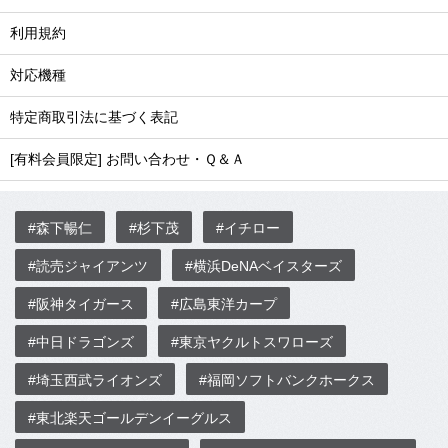
利用規約
対応機種
特定商取引法に基づく表記
[有料会員限定] お問い合わせ・Ｑ＆Ａ
#森下暢仁
#杉下茂
#イチロー
#読売ジャイアンツ
#横浜DeNAベイスターズ
#阪神タイガース
#広島東洋カープ
#中日ドラゴンズ
#東京ヤクルトスワローズ
#埼玉西武ライオンズ
#福岡ソフトバンクホークス
#東北楽天ゴールデンイーグルス