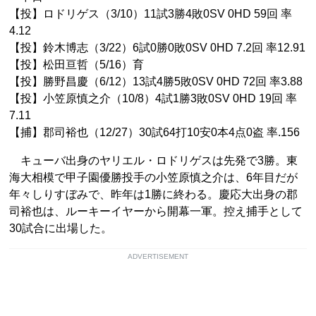
【投】ロドリゲス（3/10）11試3勝4敗0SV 0HD 59回 率
4.12
【投】鈴木博志（3/22）6試0勝0敗0SV 0HD 7.2回 率12.91
【投】松田亘哲（5/16）育
【投】勝野昌慶（6/12）13試4勝5敗0SV 0HD 72回 率3.88
【投】小笠原慎之介（10/8）4試1勝3敗0SV 0HD 19回 率
7.11
【捕】郡司裕也（12/27）30試64打10安0本4点0盗 率.156
キューバ出身のヤリエル・ロドリゲスは先発で3勝。東
海大相模で甲子園優勝投手の小笠原慎之介は、6年目だが
年々しりすぼみで、昨年は1勝に終わる。慶応大出身の郡
司裕也は、ルーキーイヤーから開幕一軍。控え捕手として
30試合に出場した。
ADVERTISEMENT