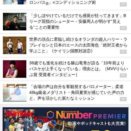
ロンパス
」×コンディショニング術
®
PR
「少しぼやけているだけでも感覚が狂ってきます」B
リーグ屈指のシューター・安藤周人が明かす“見え
る”ことの重要性
PR
世界の頂点に君臨し続けるオランダの超人ハリー・ラ
ブレイセンと日本のエースの太田海也「絶対王者から
学ぶこと」《ケイリン国際対談②》
PR
38歳でも進化を続ける篠山竜青が語る「10年前より
バスケが上手くなっている」理由とは。［MVVりらい
ぶ賞 受賞者インタビュー］
PR
「会場の声は自分を客観視するバロメーター」柔道
48kg級金メダリスト・角田夏実が感じていた声の力
と、声を活かした新たなミッション
PR