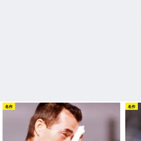
名作
名作