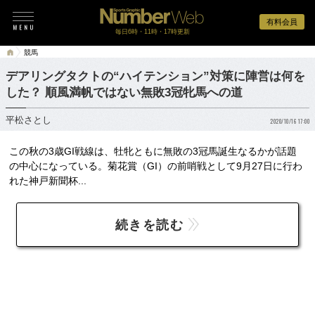
有料会員
毎日6時・11時・17時更新
競馬
デアリングタクトの“ハイテンション”対策に陣営は何を
した？ 順風満帆ではない無敗3冠牝馬への道
平松さとし
2020/10/16 17:00
この秋の3歳GI戦線は、牡牝ともに無敗の3冠馬誕生なるかが話題
の中心になっている。菊花賞（GI）の前哨戦として9月27日に行わ
れた神戸新聞杯...
続きを読む