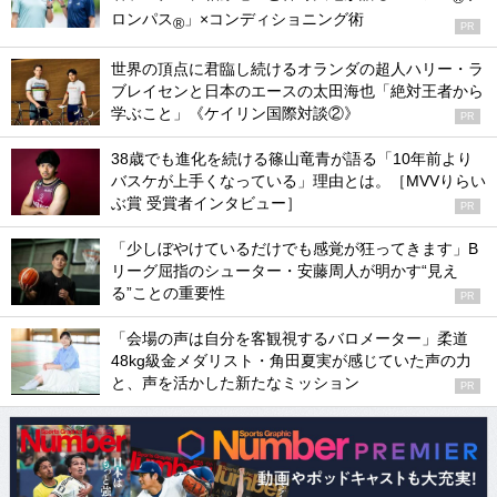
ロンパス
」×コンディショニング術
®
PR
世界の頂点に君臨し続けるオランダの超人ハリー・ラ
ブレイセンと日本のエースの太田海也「絶対王者から
学ぶこと」《ケイリン国際対談②》
PR
38歳でも進化を続ける篠山竜青が語る「10年前より
バスケが上手くなっている」理由とは。［MVVりらい
ぶ賞 受賞者インタビュー］
PR
「少しぼやけているだけでも感覚が狂ってきます」B
リーグ屈指のシューター・安藤周人が明かす“見え
る”ことの重要性
PR
「会場の声は自分を客観視するバロメーター」柔道
48kg級金メダリスト・角田夏実が感じていた声の力
と、声を活かした新たなミッション
PR