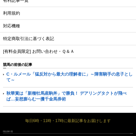
有料記事一覧
利用規約
対応機種
特定商取引法に基づく表記
[有料会員限定] お問い合わせ・Ｑ＆Ａ
競馬の前後の記事
C・ルメール「猛反対から最大の理解者に」～障害騎手の息子とし
て～
秋華賞は「新種牡馬産駒丼」で勝負！ デアリングタクトが飛べ
ば…妄想膨らむ一攫千金馬券術
毎日6時・11時・17時に最新記事をお届けします
FOLLOW US