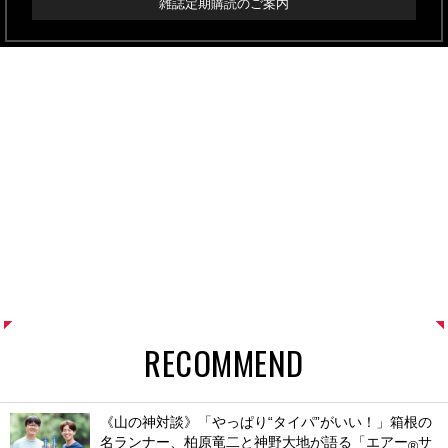
雑誌定期購読のご案内
RECOMMEND
《山の神対談》「やっぱり“タイパ”がいい！」箱根の
名ランナー、柏原竜二と神野大地が語る「エアー
サ
®