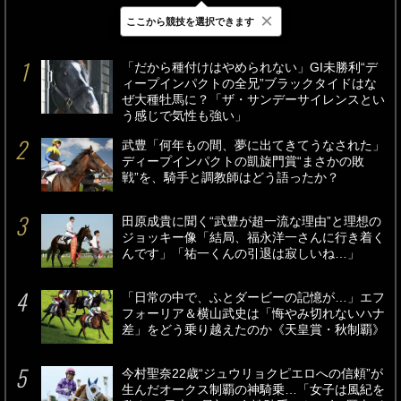
×
ここから競技を選択できます
最新
24時間
週間
「だから種付けはやめられない」GI未勝利“デ
ィープインパクトの全兄”ブラックタイドはな
ぜ大種牡馬に？「ザ・サンデーサイレンスとい
う感じで気性も強い」
武豊「何年もの間、夢に出てきてうなされた」
ディープインパクトの凱旋門賞“まさかの敗
戦”を、騎手と調教師はどう語ったか？
田原成貴に聞く“武豊が超一流な理由”と理想の
ジョッキー像「結局、福永洋一さんに行き着く
んです」「祐一くんの引退は寂しいね…」
「日常の中で、ふとダービーの記憶が…」エフ
フォーリア＆横山武史は「悔やみ切れないハナ
差」をどう乗り越えたのか《天皇賞・秋制覇》
今村聖奈22歳“ジュウリョクピエロへの信頼”が
生んだオークス制覇の神騎乗…「女子は風紀を