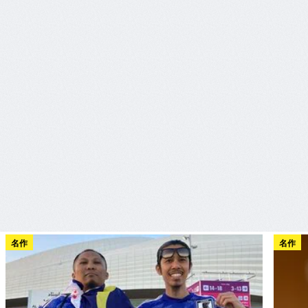
名作
名作