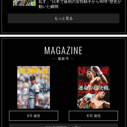
乱す」“日本で最初の女性騎手から90年”歴史が
動いた瞬間
もっと見る
MAGAZINE
最新号
8/6
4/16
発売
発売