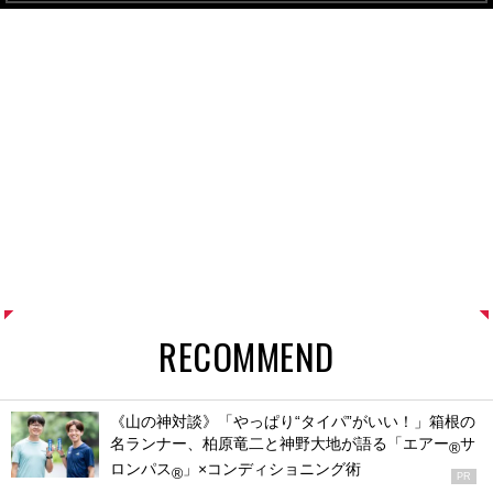
RECOMMEND
《山の神対談》「やっぱり“タイパ”がいい！」箱根の
名ランナー、柏原竜二と神野大地が語る「エアー
サ
®
ロンパス
」×コンディショニング術
®
PR