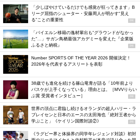
「少しぼやけているだけでも感覚が狂ってきます」B
リーグ屈指のシューター・安藤周人が明かす“見え
る”ことの重要性
PR
「バイエルン移籍の逸材輩出も“グラウンドがなかっ
た”…」サガン鳥栖最強アカデミーを変えた『企業版
ふるさと納税』
PR
Number SPORTS OF THE YEAR 2026 開催決定！
2026年を代表するアスリートを表彰
38歳でも進化を続ける篠山竜青が語る「10年前より
バスケが上手くなっている」理由とは。［MVVりらい
ぶ賞 受賞者インタビュー］
PR
世界の頂点に君臨し続けるオランダの超人ハリー・ラ
ブレイセンと日本のエースの太田海也「絶対王者から
学ぶこと」《ケイリン国際対談②》
PR
《ラグビー界と体操界の同学年レジェンド対談》初対