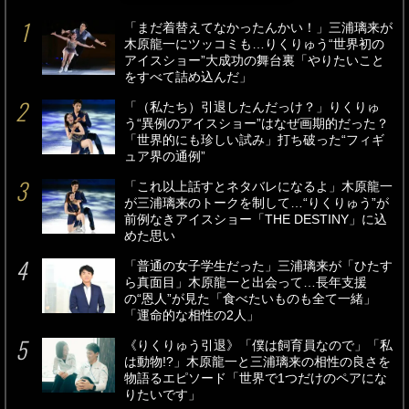
「まだ着替えてなかったんかい！」三浦璃来が
木原龍一にツッコミも…りくりゅう“世界初の
アイスショー”大成功の舞台裏「やりたいこと
をすべて詰め込んだ」
「（私たち）引退したんだっけ？」りくりゅ
う“異例のアイスショー”はなぜ画期的だった？
「世界的にも珍しい試み」打ち破った“フィギ
ュア界の通例”
「これ以上話すとネタバレになるよ」木原龍一
が三浦璃来のトークを制して…“りくりゅう”が
前例なきアイスショー「THE DESTINY」に込
めた思い
「普通の女子学生だった」三浦璃来が「ひたす
ら真面目」木原龍一と出会って…長年支援
の“恩人”が見た「食べたいものも全て一緒」
「運命的な相性の2人」
《りくりゅう引退》「僕は飼育員なので」「私
は動物!?」木原龍一と三浦璃来の相性の良さを
物語るエピソード「世界で1つだけのペアにな
りたいです」