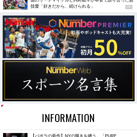
面のリーチマイケルと内村航平が本音で語り合った競
技愛「好きだから、続けられる」
PR
INFORMATION
【バボラの新作】NYの輝きを纏う。「PURE