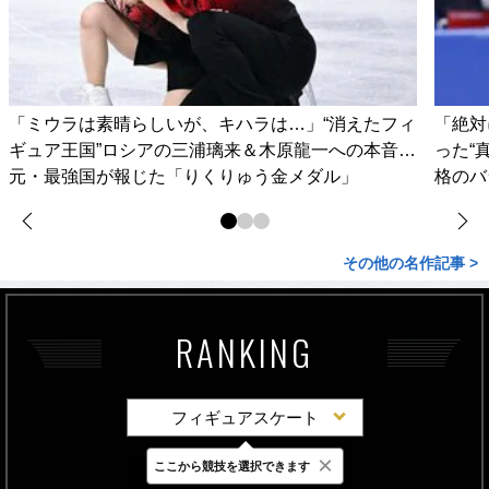
「ミウラは素晴らしいが、キハラは…」“消えたフィ
「絶対
ギュア王国”ロシアの三浦璃来＆木原龍一への本音…
った“
元・最強国が報じた「りくりゅう金メダル」
格のバ
その他の名作記事 >
RANKING
フィギュアスケート
×
ここから競技を選択できます
最新
24時間
週間