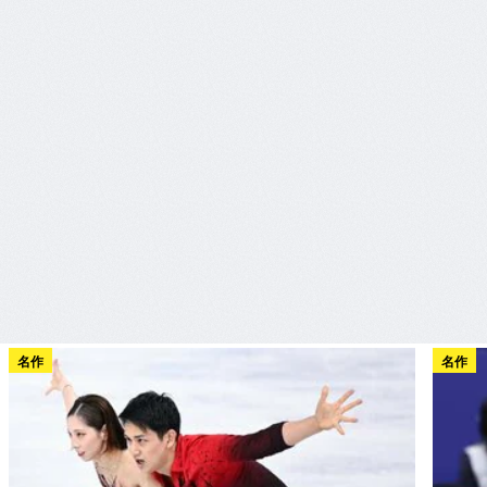
名作
名作