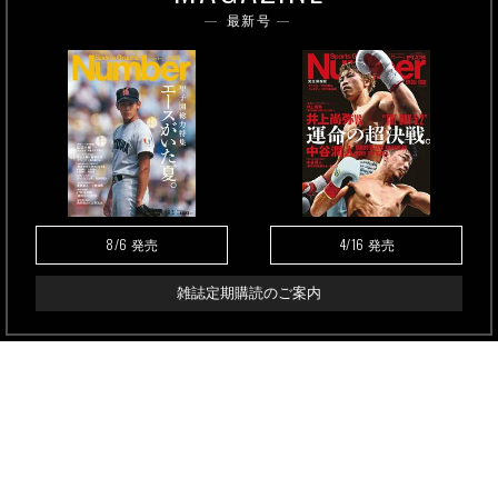
最新号
8/6
4/16
発売
発売
雑誌定期購読のご案内