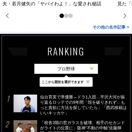
夫・若月健矢の「ヤバイわよ！」な愛され秘話
見た「
その他の名作記事 >
RANKING
プロ野球
×
ここから競技を選択できます
最新
24時間
週間
仙台育英で準優勝→ドラ1入団…平沢大河が振
り返るロッテでの9年間「殻を破りきれず…も
っと貪欲に方法を探していたら」「西武移籍は
いいキッカケ」
「校舎3階の窓ガラスを破壊、相手のセカンド
がライトの位置に」阪神“不動の中軸”佐藤輝