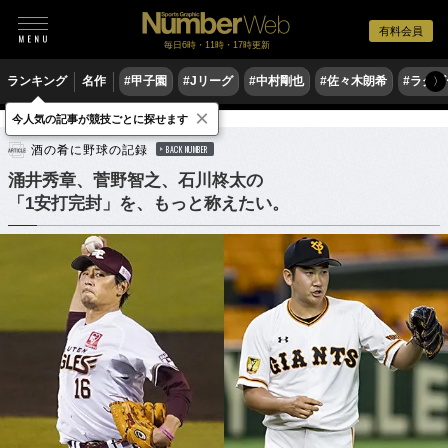
有料会員
毎日6時・11時・17時更新
ランキング
名作
#甲子園
#Jリーグ
#中村剛也
#佐々木朗希
#ラグ
〉
×
今人気の記事が競技ごとに探せます
野球
プロ野球
酒の肴に野球の記録
BACK NUMBER
涌井秀章、菅野智之、石川柊太の
「1安打完封」を、もっと称えたい。