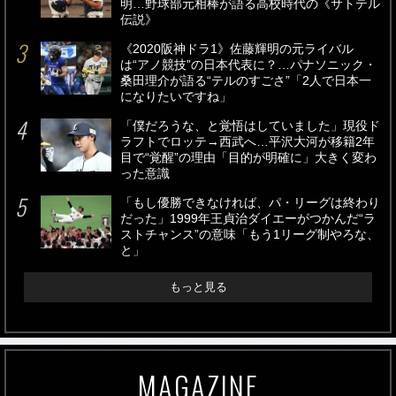
明…野球部元相棒が語る高校時代の《サトテル
伝説》
《2020阪神ドラ1》佐藤輝明の元ライバル
は“アノ競技”の日本代表に？…パナソニック・
桑田理介が語る“テルのすごさ”「2人で日本一
になりたいですね」
「僕だろうな、と覚悟はしていました」現役ド
ラフトでロッテ→西武へ…平沢大河が移籍2年
目で“覚醒”の理由「目的が明確に」大きく変わ
った意識
「もし優勝できなければ、パ・リーグは終わり
だった」1999年王貞治ダイエーがつかんだ“ラ
ストチャンス”の意味「もう1リーグ制やろな、
と」
もっと見る
MAGAZINE