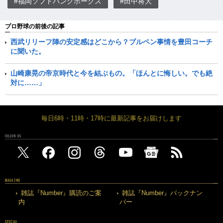
#福岡ソフトバンクホークス
#田中将大
プロ野球の前後の記事
西武リリーフ陣の安定感はどこから？ブルペン事情を豊田コーチ
に聞いた。
山崎康晃の帝京時代と今を結ぶもの。「ほんとに悔しい。でも絶
対に……」
毎日6時・11時・17時に最新記事をお届けします
FOLLOW US
MAGAZINE
雑誌『Number』購読のご案
雑誌『Number』バックナン
内
バー
SPECIAL