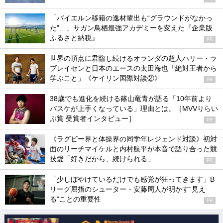
「バイエルン移籍の逸材輩出も“グラウンドがなかっ
た”…」サガン鳥栖最強アカデミーを変えた『企業版
ふるさと納税』
PR
世界の頂点に君臨し続けるオランダの超人ハリー・ラ
ブレイセンと日本のエースの太田海也「絶対王者から
学ぶこと」《ケイリン国際対談②》
PR
38歳でも進化を続ける篠山竜青が語る「10年前より
バスケが上手くなっている」理由とは。［MVVりらい
ぶ賞 受賞者インタビュー］
PR
《ラグビー界と体操界の同学年レジェンド対談》初対
面のリーチマイケルと内村航平が本音で語り合った競
技愛「好きだから、続けられる」
PR
「少しぼやけているだけでも感覚が狂ってきます」B
リーグ屈指のシューター・安藤周人が明かす“見え
る”ことの重要性
PR