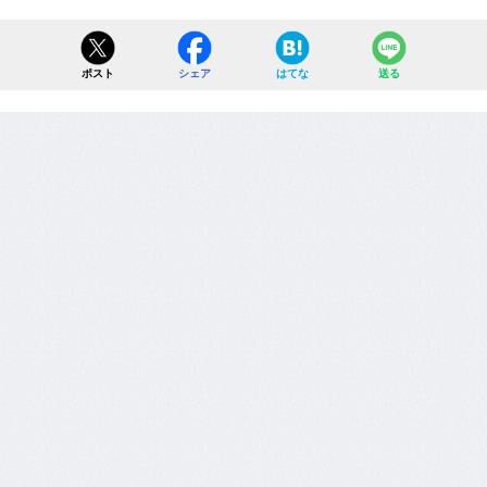
ポスト
シェア
はてな
送る