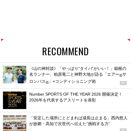
RECOMMEND
《山の神対談》「やっぱり“タイパ”がいい！」箱根の
名ランナー、柏原竜二と神野大地が語る「エアー
サ
®
ロンパス
」×コンディショニング術
®
PR
Number SPORTS OF THE YEAR 2026 開催決定！
2026年を代表するアスリートを表彰
「安定した場所にとどまれば成長は止まる」西内悠人
が故郷・高知で次世代へ伝えた“挑戦する力”
PR