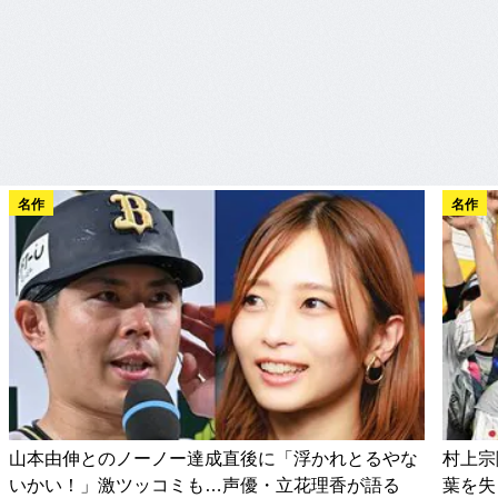
名作
名作
山本由伸とのノーノー達成直後に「浮かれとるやな
村上宗
いかい！」激ツッコミも…声優・立花理香が語る
葉を失