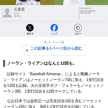
photograph by
広尾晃
Kyodo News(L)/Kiichi
Matsumoto(R)
text by
Kou Hiroo
ポスト
シェア
コピー
4
/4
ページ目
この記事を1ページ目から読む
ノーラン・ライアンはなんと12回も。
記録サイト「Baseball Almanac」によると剛腕ノーラ
ン・ライアンはノーヒットノーラン7回に加え、1安打試合
を12回も記録。火の玉投手ボブ・フェラーもノーヒットノ
ーラン3回、1安打試合を12回マークしている。
なお日本では金田正一は完全試合1回を含むノーヒット
ノーラン2回に加え、9回も1安打試合を記録している。