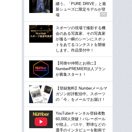
纏う。「PURE DRIVE」と最
新シューズに限定モデルが登
場
PR
スポーツの現場で撮影する機
会のある写真家、その写真家
が撮る一瞬のシーンにスポッ
トをあてるコンテストを開催
します。作品受付中！
【同僚や仲間とお得に】
NumberPREMIER法人プラン
が募集スタート！
【登録無料】Numberメールマ
ガジン好評配信中。スポーツ
の「今」をメールでお届け！
YouTubeチャンネル登録者数
60,000人突破！バレーボール
や陸上、バスケ、野球などの
選手のインタビューを動画で