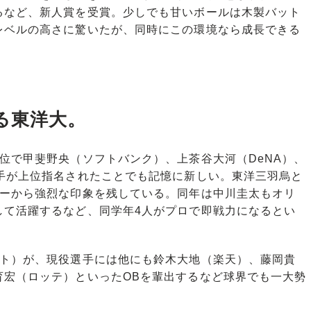
るなど、新人賞を受賞。少しでも甘いボールは木製バット
レベルの高さに驚いたが、同時にこの環境なら成長できる
る東洋大。
位で甲斐野央（ソフトバンク）、上茶谷大河（DeNA）、
投手が上位指名されたことでも記憶に新しい。東洋三羽烏と
ヤーから強烈な印象を残している。同年は中川圭太もオリ
して活躍するなど、同学年4人がプロで即戦力になるとい
ト）が、現役選手には他にも鈴木大地（楽天）、藤岡貴
育宏（ロッテ）といったOBを輩出するなど球界でも一大勢