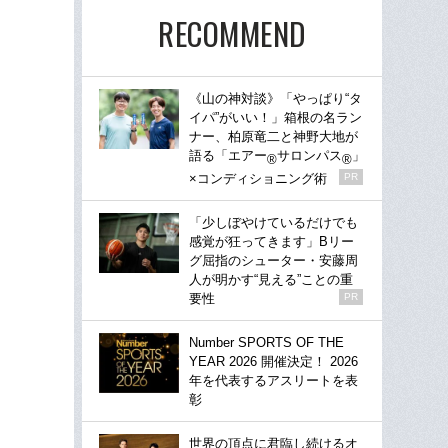
RECOMMEND
《山の神対談》「やっぱり“タ
イパ”がいい！」箱根の名ラン
ナー、柏原竜二と神野大地が
語る「エアー
サロンパス
」
®
®
×コンディショニング術
PR
「少しぼやけているだけでも
感覚が狂ってきます」Bリー
グ屈指のシューター・安藤周
人が明かす“見える”ことの重
要性
PR
Number SPORTS OF THE
YEAR 2026 開催決定！ 2026
年を代表するアスリートを表
彰
世界の頂点に君臨し続けるオ