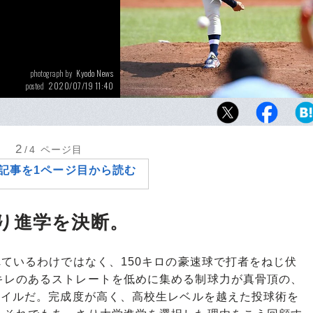
Kyodo News
photograph by
2020/07/19 11:40
posted
2016年センバツを制した実績を持つ東洋大・
校時代に凌ぎを削ったライバルや大学の先輩
刺激されながら、着実に成長してきた。
2
/4
ページ目
記事を1ページ目から読む
り進学を決断。
ているわけではなく、150キロの豪速球で打者をねじ伏
キレのあるストレートを低めに集める制球力が真骨頂の、
タイルだ。完成度が高く、高校生レベルを越えた投球術を