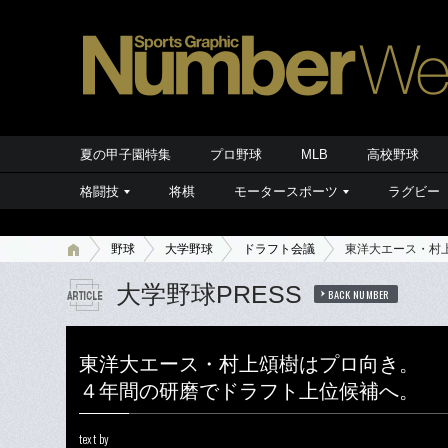
夏の甲子園特集
プロ野球
MLB
高校野球
格闘技
将棋
モータースポーツ
ラグビー
野球
大学野球
ドラフト会議
東洋大エース・村
大学野球PRESS
BACK NUMBER
東洋大エース・村上頌樹はプロ向き。
４年間の研磨でドラフト上位候補へ。
text by