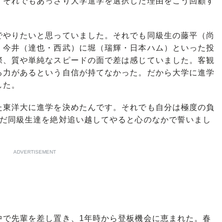
。それでもあっさり大学進学を選択した理由をこう回顧す
でやりたいと思っていました。それでも同級生の藤平（尚
、今井（達也・西武）に堀（瑞輝・日本ハム）といった投
際、質や単純なスピードの面で差は感じていました。客観
る力があるという自信が持てなかった。だから大学に進学
した。
東洋大に進学を決めたんです。それでも自分は極度の負
んだ同級生達を絶対追い越してやると心のなかで誓いまし
ADVERTISEMENT
で先輩を差し置き、1年時から登板機会に恵まれた。春