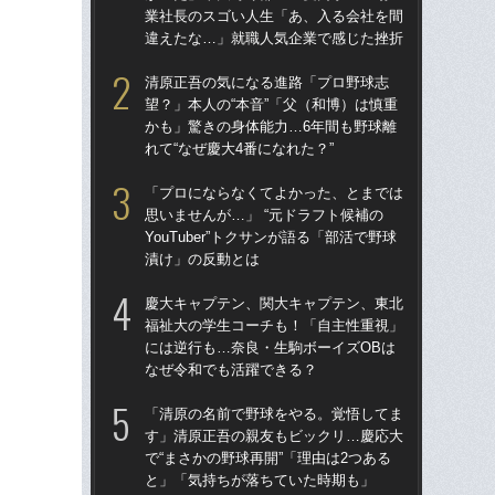
業社長のスゴい人生「あ、入る会社を間
ま
違えたな…」就職人気企業で感じた挫折
『
清原正吾の気になる進路「プロ野球志
慶大
望？」本人の“本音”「父（和博）は慎重
は
かも」驚きの身体能力…6年間も野球離
和
れて“なぜ慶大4番になれた？”
れ
「プロにならなくてよかった、とまでは
「
思いませんが…」 “元ドラフト候補の
が
YouTuber”トクサンが語る「部活で野球
業
漬け」の反動とは
違
慶大キャプテン、関大キャプテン、東北
清原
福祉大の学生コーチも！「自主性重視」
関係
には逆行も…奈良・生駒ボーイズOBは
た
なぜ令和でも活躍できる？
ら
「清原の名前で野球をやる。覚悟してま
「
す」清原正吾の親友もビックリ…慶応大
白戦
で“まさかの野球再開”「理由は2つある
勝
と」「気持ちが落ちていた時期も」
退