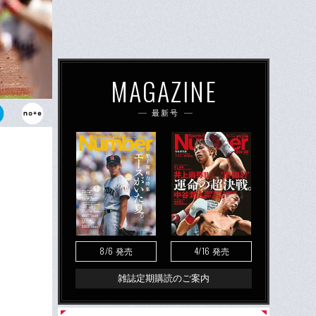
MAGAZINE
最新号
村上頌樹。高
たちの活躍に
8/6
4/16
発売
発売
雑誌定期購読のご案内