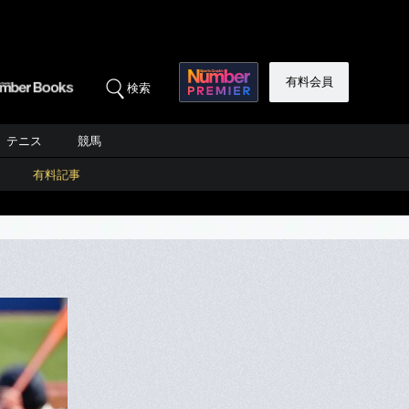
有料会員
検索
テニス
競馬
有料記事