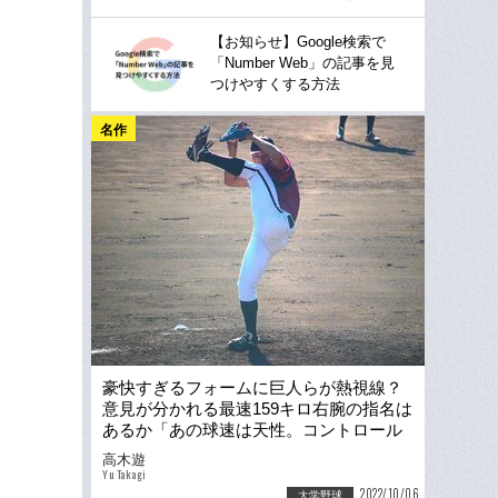
【お知らせ】Google検索で
「Number Web」の記事を見
つけやすくする方法
名作
豪快すぎるフォームに巨人らが熱視線？
意見が分かれる最速159キロ右腕の指名は
あるか「あの球速は天性。コントロール
さえ直せれば」
高木遊
Yu Takagi
2022/10/06
大学野球