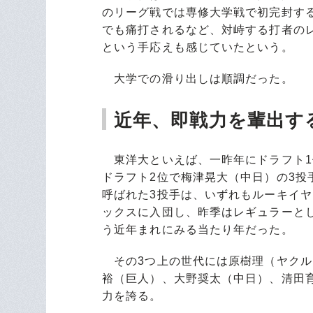
のリーグ戦では専修大学戦で初完封す
でも痛打されるなど、対峙する打者の
という手応えも感じていたという。
大学での滑り出しは順調だった。
近年、即戦力を輩出す
東洋大といえば、一昨年にドラフト1
ドラフト2位で梅津晃大（中日）の3
呼ばれた3投手は、いずれもルーキイ
ックスに入団し、昨季はレギュラーと
う近年まれにみる当たり年だった。
その3つ上の世代には原樹理（ヤクル
裕（巨人）、大野奨太（中日）、清田
力を誇る。