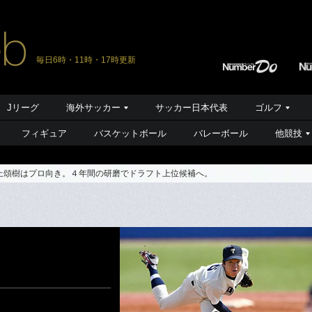
毎日6時・11時・17時更新
Jリーグ
海外サッカー
サッカー日本代表
ゴルフ
フィギュア
バスケットボール
バレーボール
他競技
上頌樹はプロ向き。４年間の研磨でドラフト上位候補へ。