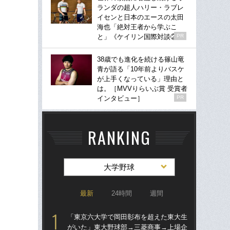
ランダの超人ハリー・ラブレ
イセンと日本のエースの太田
海也「絶対王者から学ぶこ
と」《ケイリン国際対談②》
PR
38歳でも進化を続ける篠山竜
青が語る「10年前よりバスケ
が上手くなっている」理由と
は。［MVVりらいぶ賞 受賞者
インタビュー］
PR
RANKING
大学野球
最新
24時間
週間
「東京六大学で岡田彰布を超えた東大生
＜中
がいた」東大野球部→三菱商事→上場企
事