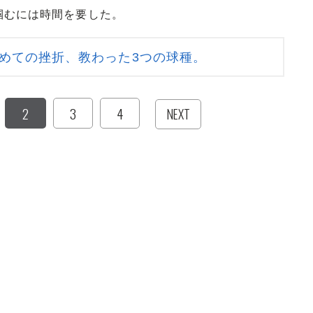
むには時間を要した。
めての挫折、教わった3つの球種。
2
3
4
NEXT