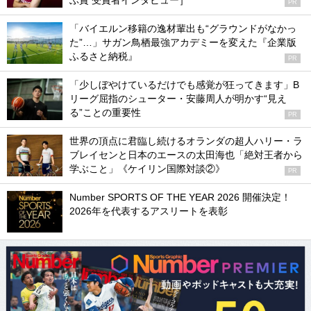
ぶ賞 受賞者インタビュー］
PR
「バイエルン移籍の逸材輩出も“グラウンドがなかっ
た”…」サガン鳥栖最強アカデミーを変えた『企業版
ふるさと納税』
PR
「少しぼやけているだけでも感覚が狂ってきます」B
リーグ屈指のシューター・安藤周人が明かす“見え
る”ことの重要性
PR
世界の頂点に君臨し続けるオランダの超人ハリー・ラ
ブレイセンと日本のエースの太田海也「絶対王者から
学ぶこと」《ケイリン国際対談②》
PR
Number SPORTS OF THE YEAR 2026 開催決定！
2026年を代表するアスリートを表彰