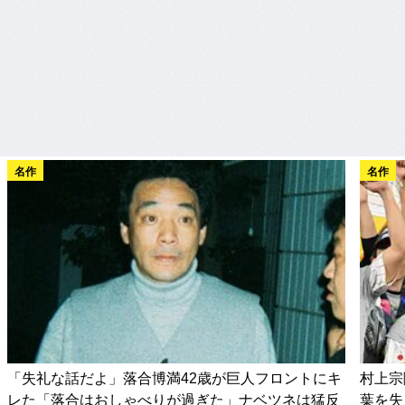
名作
名作
「失礼な話だよ」落合博満42歳が巨人フロントにキ
村上宗
レた「落合はおしゃべりが過ぎた」ナベツネは猛反
葉を失