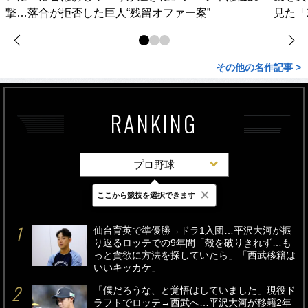
撃…落合が拒否した巨人“残留オファー案”
見た「
その他の名作記事 >
RANKING
プロ野球
×
ここから競技を選択できます
最新
24時間
週間
仙台育英で準優勝→ドラ1入団…平沢大河が振
り返るロッテでの9年間「殻を破りきれず…も
っと貪欲に方法を探していたら」「西武移籍は
いいキッカケ」
「僕だろうな、と覚悟はしていました」現役ド
ラフトでロッテ→西武へ…平沢大河が移籍2年