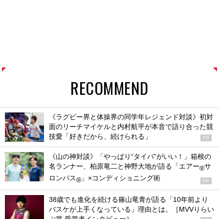
RECOMMEND
《ラグビー界と体操界の同学年レジェンド対談》初対
面のリーチマイケルと内村航平が本音で語り合った競
技愛「好きだから、続けられる」
PR
《山の神対談》「やっぱり“タイパ”がいい！」箱根の
名ランナー、柏原竜二と神野大地が語る「エアー
サ
®
ロンパス
」×コンディショニング術
®
PR
38歳でも進化を続ける篠山竜青が語る「10年前より
バスケが上手くなっている」理由とは。［MVVりらい