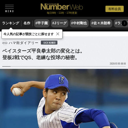
有料会員
毎日6時・11時・17時更新
ランキング
名作
#甲子園
#Jリーグ
#中村剛也
#佐々木朗希
#ラグ
〉
×
今人気の記事が競技ごとに探せます
野球
プロ野球
ハマ街ダイアリー
BACK NUMBER
ベイスターズ平良拳太郎の変化とは。
登板2戦でQS、老練な投球の秘密。
2020/07/05 08:00