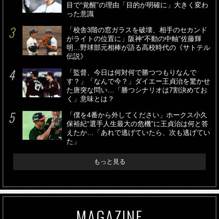
目で“覚醒”の理由「目的が明確に」大きく変わ
った意識
「校舎3階の窓ガラスを破壊、相手のセカンド
がライトの位置に」阪神“不動の中軸”佐藤輝
明…野球部元相棒が語る高校時代の《サトテル
伝説》
「監督、今日は何対何で勝つつもりなんで
す？」「なんで今？」ダイエー王貞治を驚かせ
た唐突な問い…「勝つシナリオは7割決めてお
く」意味とは？
「僕を4番から外してください」ホークス小久
保裕紀“選手人生最大の危機”に王貞治は何と答
えたか…「あれで逃げていたら、次も逃げてい
た」
もっと見る
MAGAZINE