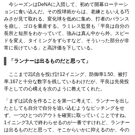
今シーズンはDeNAに入団して、初めて開幕ローテーシ
ョンに食い込んだ。その投球術からは、老練ともいえる巧
みさが見て取れる。変化球を低めに集め、打者のバランス
を崩し、ゴロを量産する。ラミレス監督も「平良は自分の
長所と短所をわかっていて、強みは真ん中から外。スピー
ドを変え、タイミングをずらすなど、そういった部分が非
常に長けている」と高評価を下している。
「ランナーは出るものだと思って」
ここまで2試合を投げ計12イニング、防御率1.50、被打
率.167と十分な数字を残しているわけだが、平良は先発投
手としての心構えを次のように教えてくれた。
「まずは試合を作ることを第一に考えて、ランナーを出し
たとしても自分で自分を追い込むようなピッチングをせ
ず、一つひとつのアウトを確実に取っていくことですね。
1イニング3人で終わらせるのが一番ですけれど、ランナー
は出るものだと思って、そこからいかに抑えるのか、今の