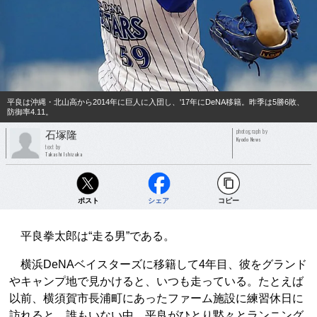
平良は沖縄・北山高から2014年に巨人に入団し、'17年にDeNA移籍。昨季は5勝6敗、
防御率4.11。
photograph by
石塚隆
Kyodo News
text by
Takashi Ishizuka
ポスト
シェア
コピー
平良拳太郎は“走る男”である。
横浜DeNAベイスターズに移籍して4年目、彼をグランド
やキャンプ地で見かけると、いつも走っている。たとえば
以前、横須賀市長浦町にあったファーム施設に練習休日に
訪れると、誰もいない中、平良がひとり黙々とランニング