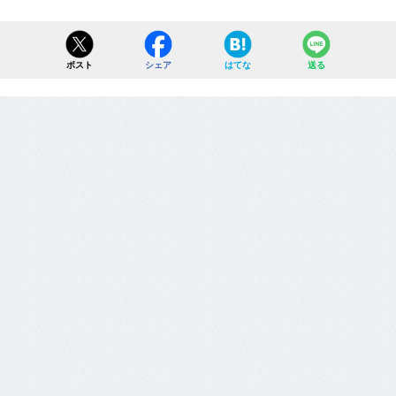
ポスト
シェア
はてな
送る