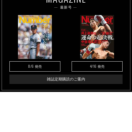
最新号
8/6
4/16
発売
発売
雑誌定期購読のご案内