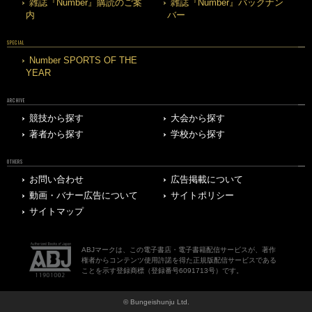
雑誌『Number』購読のご案
雑誌『Number』バックナン
内
バー
SPECIAL
Number SPORTS OF THE
YEAR
ARCHIVE
競技から探す
大会から探す
著者から探す
学校から探す
OTHERS
お問い合わせ
広告掲載について
動画・バナー広告について
サイトポリシー
サイトマップ
ABJマークは、この電子書店・電子書籍配信サービスが、著作
権者からコンテンツ使用許諾を得た正規版配信サービスである
ことを示す登録商標（登録番号6091713号）です。
© Bungeishunju Ltd.