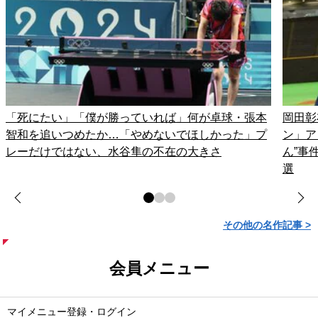
「死にたい」「僕が勝っていれば」何が卓球・張本
岡田彰
智和を追いつめたか…「やめないでほしかった」プ
ン」ア
レーだけではない、水谷隼の不在の大きさ
ん”事
選
その他の名作記事 >
会員メニュー
マイメニュー登録・ログイン