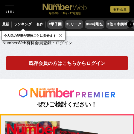
有料会員
毎日6時・11時・17時更新
最新
ランキング
名作
#甲子園
#Jリーグ
#中村剛也
#佐々木朗希
〉
×
NumberWeb有料会員登録・ログイン
今人気の記事が競技ごとに探せます
NumberWeb有料会員登録・ログイン
既存会員の方はこちらからログイン
ぜひご検討ください！