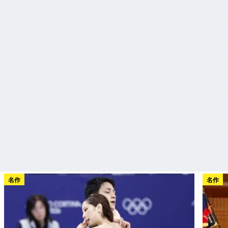
名作
名作