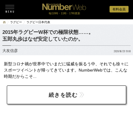
有料会員
毎日6時・11時・17時更新
ラグビー
ラグビー日本代表
2015年ラグビーW杯での極限状態……。
五郎丸歩はなぜ安定していたのか。
大友信彦
2020/06/29 19:00
新型コロナ禍が世界中でいまだに猛威を振るう中、それでも徐々に
スポーツイベントが帰ってきています。NumberWebでは、こんな
時期だからこそ...
続きを読む