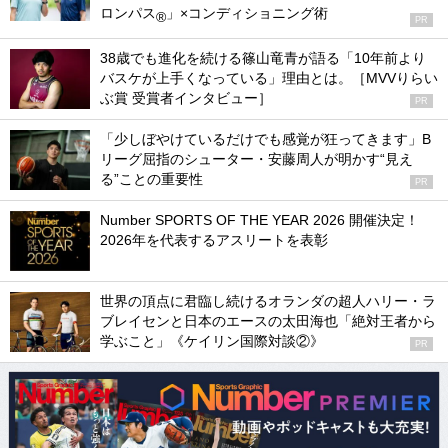
ロンパス
」×コンディショニング術
®
PR
38歳でも進化を続ける篠山竜青が語る「10年前より
バスケが上手くなっている」理由とは。［MVVりらい
ぶ賞 受賞者インタビュー］
PR
「少しぼやけているだけでも感覚が狂ってきます」B
リーグ屈指のシューター・安藤周人が明かす“見え
る”ことの重要性
PR
Number SPORTS OF THE YEAR 2026 開催決定！
2026年を代表するアスリートを表彰
世界の頂点に君臨し続けるオランダの超人ハリー・ラ
ブレイセンと日本のエースの太田海也「絶対王者から
学ぶこと」《ケイリン国際対談②》
PR