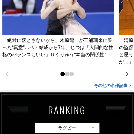
「絶対に落とさないから」木原龍一が三浦璃来に誓
「清原
った“真意”…ペア結成から7年、じつは「人間的な性
の監督
格のバランスもいい」りくりゅう“本当の関係性”
と思う
が…」
その他の名作記事 >
RANKING
ラグビー