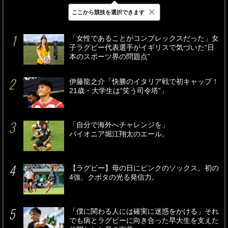
×
ここから競技を選択できます
最新
24時間
週間
「女性であることがコンプレックスだった」女
子ラグビー代表選手がイギリスで気づいた“日
本のスポーツ界の問題点”
伊藤龍之介「快勝のイタリア戦で初キャップ！
21歳・大学生は“笑う司令塔”」
「自分で海外へチャレンジを」
パイオニア堀江翔太のエール。
【ラグビー】母の日にピンクのソックス。初の
4強、クボタの光る発信力。
「僕に関わる人には確実に迷惑をかける」それ
でも病とラグビーに向き合った早大生を支えた