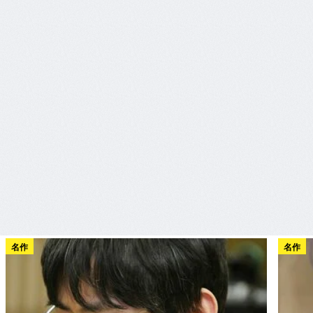
名作
名作