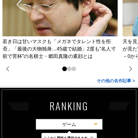
若き日は甘いマスクも「メガネでタレント性を拒
天を見
否」「最後の大物独身…45歳で結婚」2度も“名人寸
が見た
前で苦杯”の名棋士・郷田真隆の素顔とは
－0か
その他の名作記事 >
RANKING
ゲーム
×
ここから競技を選択できます