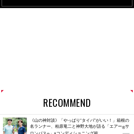
RECOMMEND
《山の神対談》「やっぱり“タイパ”がいい！」箱根の
名ランナー、柏原竜二と神野大地が語る「エアー
サ
®
ロンパス
」×コンディショニング術