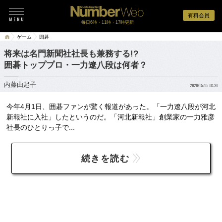
有料会員
毎日6時・11時・17時更新
ゲーム
囲碁
将来は名門新聞社社長も兼務する!?
囲碁トッププロ・一力遼八段は何者？
内藤由起子
2020/05/05 08:30
今年4月1日、囲碁ファンが驚く報道があった。「一力遼八段が河北
新報社に入社」したというのだ。「河北新報社」創業家の一力雅彦
社長のひとりっ子で...
続きを読む