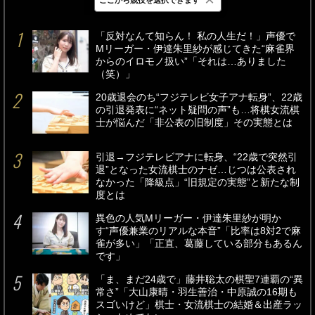
最新
24時間
週間
「反対なんて知らん！ 私の人生だ！」声優で
Mリーガー・伊達朱里紗が感じてきた“麻雀界
からのイロモノ扱い”「それは…ありました
（笑）」
20歳退会のち“フジテレビ女子アナ転身”、22歳
の引退発表に“ネット疑問の声”も…将棋女流棋
士が悩んだ「非公表の旧制度」その実態とは
引退→フジテレビアナに転身、“22歳で突然引
退”となった女流棋士のナゼ…じつは公表され
なかった「降級点」“旧規定の実態”と新たな制
度とは
異色の人気Mリーガー・伊達朱里紗が明か
す“声優兼業のリアルな本音”「比率は8対2で麻
雀が多い」「正直、葛藤している部分もあるん
です」
「ま、まだ24歳で」藤井聡太の棋聖7連覇の“異
常さ”「大山康晴・羽生善治・中原誠の16期も
スゴいけど」棋士・女流棋士の結婚＆出産ラッ