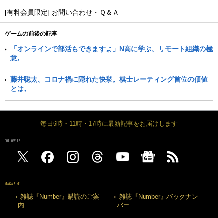
[有料会員限定] お問い合わせ・Ｑ＆Ａ
ゲームの前後の記事
「オンラインで部活もできますよ」N高に学ぶ、リモート組織の極
意。
藤井聡太、コロナ禍に隠れた快挙。棋士レーティング首位の価値
とは。
毎日6時・11時・17時に最新記事をお届けします
FOLLOW US
MAGAZINE
雑誌『Number』購読のご案
雑誌『Number』バックナン
内
バー