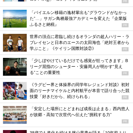
®
PR
「バイエルン移籍の逸材輩出も“グラウンドがなかっ
た”…」サガン鳥栖最強アカデミーを変えた『企業版
ふるさと納税』
PR
世界の頂点に君臨し続けるオランダの超人ハリー・ラ
ブレイセンと日本のエースの太田海也「絶対王者から
学ぶこと」《ケイリン国際対談②》
PR
「少しぼやけているだけでも感覚が狂ってきます」B
リーグ屈指のシューター・安藤周人が明かす“見え
る”ことの重要性
PR
《ラグビー界と体操界の同学年レジェンド対談》初対
面のリーチマイケルと内村航平が本音で語り合った競
技愛「好きだから、続けられる」
PR
「安定した場所にとどまれば成長は止まる」西内悠人
が故郷・高知で次世代へ伝えた“挑戦する力”
PR
38歳でも進化を続ける篠山竜青が語る「10年前より