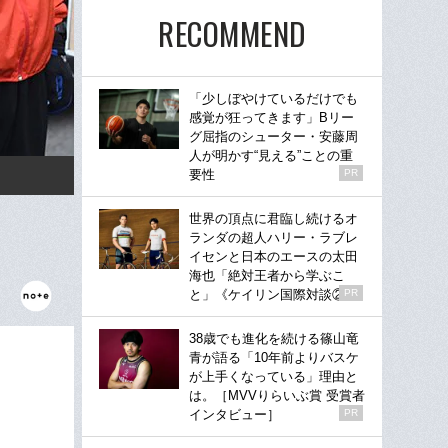
RECOMMEND
「少しぼやけているだけでも
感覚が狂ってきます」Bリー
グ屈指のシューター・安藤周
人が明かす“見える”ことの重
要性
PR
世界の頂点に君臨し続けるオ
ランダの超人ハリー・ラブレ
イセンと日本のエースの太田
海也「絶対王者から学ぶこ
と」《ケイリン国際対談②》
PR
38歳でも進化を続ける篠山竜
青が語る「10年前よりバスケ
が上手くなっている」理由と
は。［MVVりらいぶ賞 受賞者
インタビュー］
PR