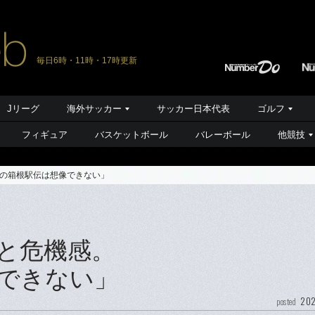
毎日6時・11時・17時更新
Jリーグ
海外サッカー
サッカー日本代表
ゴルフ
フィギュア
バスケットボール
バレーボール
他競技
の箱根駅伝は想像できない」
と危機感。
できない」
202
posted