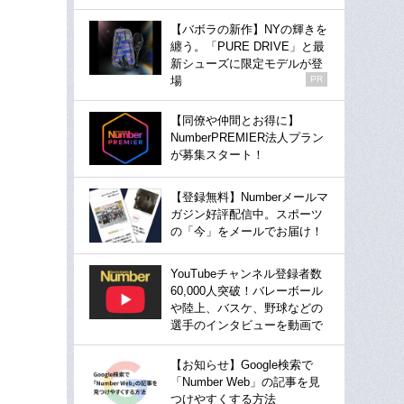
【バボラの新作】NYの輝きを
纏う。「PURE DRIVE」と最
新シューズに限定モデルが登
場
PR
【同僚や仲間とお得に】
NumberPREMIER法人プラン
が募集スタート！
【登録無料】Numberメールマ
ガジン好評配信中。スポーツ
の「今」をメールでお届け！
YouTubeチャンネル登録者数
60,000人突破！バレーボール
や陸上、バスケ、野球などの
選手のインタビューを動画で
【お知らせ】Google検索で
「Number Web」の記事を見
つけやすくする方法