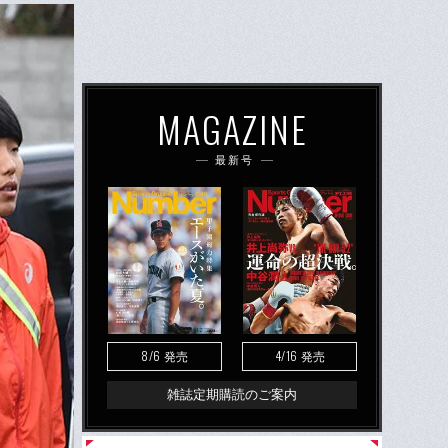
MAGAZINE
最新号
8/6
4/16
発売
発売
雑誌定期購読のご案内