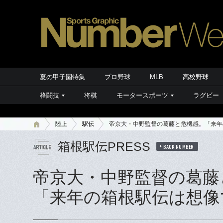
夏の甲子園特集
プロ野球
MLB
高校野球
格闘技
将棋
モータースポーツ
ラグビー
陸上
駅伝
帝京大・中野監督の葛藤と危機感。「来年
箱根駅伝PRESS
BACK NUMBER
帝京大・中野監督の葛藤
「来年の箱根駅伝は想像