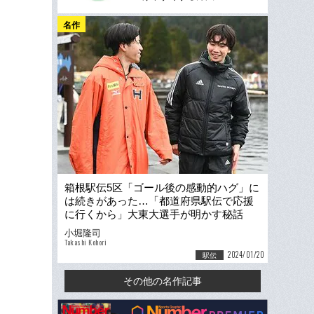
名作
箱根駅伝5区「ゴール後の感動的ハグ」に
は続きがあった…「都道府県駅伝で応援
に行くから」大東大選手が明かす秘話
「陸上を離れた時期もありました」
小堀隆司
Takashi Kohori
2024/01/20
駅伝
その他の名作記事