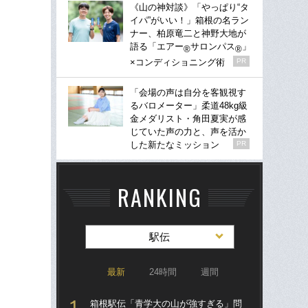
《山の神対談》「やっぱり“タ
イパ”がいい！」箱根の名ラン
ナー、柏原竜二と神野大地が
語る「エアー
サロンパス
」
®
®
×コンディショニング術
PR
「会場の声は自分を客観視す
るバロメーター」柔道48kg級
金メダリスト・角田夏実が感
じていた声の力と、声を活か
した新たなミッション
PR
RANKING
駅伝
最新
24時間
週間
箱根駅伝「青学大の山が強すぎる」問
東大