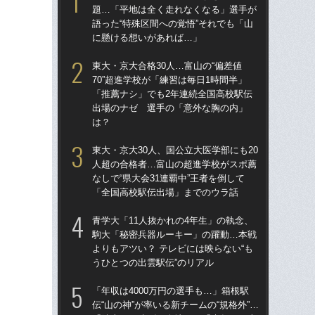
題…「平地は全く走れなくなる」選手が
人
語った“特殊区間への覚悟”それでも「山
なし
に懸ける想いがあれば…」
「
東大・京大合格30人…富山の“偏差値
東大
70”超進学校が「練習は毎日1時間半」
70
「推薦ナシ」でも2年連続全国高校駅伝
「
出場のナゼ 選手の「意外な胸の内」
出
は？
は
東大・京大30人、国公立大医学部にも20
箱
人超の合格者…富山の超進学校がスポ薦
題
なしで“県大会31連覇中”王者を倒して
語っ
「全国高校駅伝出場」までのウラ話
に
青学大「11人抜かれの4年生」の執念、
「
駒大「秘密兵器ルーキー」の躍動…本戦
ぞ」
よりもアツい？ テレビには映らない“も
部活
うひとつの出雲駅伝”のリアル
ロ
「年収は4000万円の選手も…」箱根駅
高校
伝“山の神”が率いる新チームの“規格外”…
たの