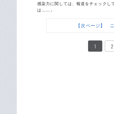
感染力に関しては、報道をチェックし
は……」
【次ページ】 
1
2