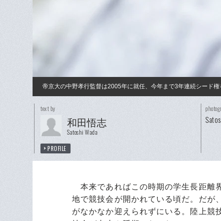
帝京大の中野孝行監督は2005年に就任、今年まで3年連続シード
text by
photog
Sato
和田悟志
Satoshi Wada
PROFILE
本来であればこの時期の学生長距離界
地で競技会が開かれている頃だ。だが
がなかなか迎えられずにいる。陸上競