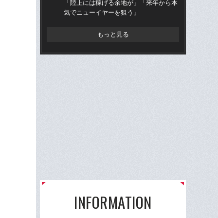
「陸上には稼げる余地が」「来年から本
学
気でニューイヤーを狙う」
ち
もっと見る
INFORMATION