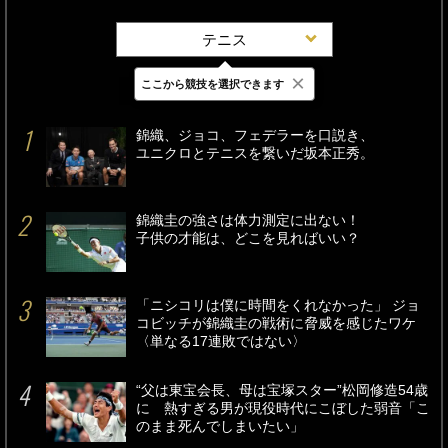
テニス
×
ここから競技を選択できます
最新
24時間
週間
錦織、ジョコ、フェデラーを口説き、
ユニクロとテニスを繋いだ坂本正秀。
錦織圭の強さは体力測定に出ない！
子供の才能は、どこを見ればいい？
「ニシコリは僕に時間をくれなかった」 ジョ
コビッチが錦織圭の戦術に脅威を感じたワケ
〈単なる17連敗ではない〉
“父は東宝会長、母は宝塚スター”松岡修造54歳
に 熱すぎる男が現役時代にこぼした弱音「こ
のまま死んでしまいたい」