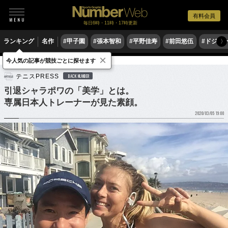
有料会員
毎日6時・11時・17時更新
ランキング
名作
#甲子園
#張本智和
#平野佳寿
#前田悠伍
#ドジャ
〉
×
今人気の記事が競技ごとに探せます
テニス
女子テニス
テニスPRESS
BACK NUMBER
引退シャラポワの「美学」とは。
専属日本人トレーナーが見た素顔。
2020/03/05 19:00