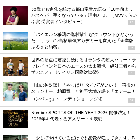
38歳でも進化を続ける篠山竜青が語る「10年前より
バスケが上手くなっている」理由とは。［MVVりらい
ぶ賞 受賞者インタビュー］
PR
「バイエルン移籍の逸材輩出も“グラウンドがなかっ
た”…」サガン鳥栖最強アカデミーを変えた『企業版
ふるさと納税』
PR
世界の頂点に君臨し続けるオランダの超人ハリー・ラ
ブレイセンと日本のエースの太田海也「絶対王者から
学ぶこと」《ケイリン国際対談②》
PR
《山の神対談》「やっぱり“タイパ”がいい！」箱根の
名ランナー、柏原竜二と神野大地が語る「エアー
サ
®
ロンパス
」×コンディショニング術
®
PR
Number SPORTS OF THE YEAR 2026 開催決定！
2026年を代表するアスリートを表彰
「少しぼやけているだけでも感覚が狂ってきます」B