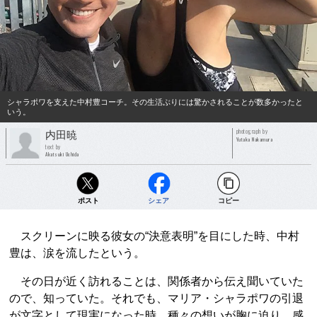
シャラポワを支えた中村豊コーチ。その生活ぶりには驚かされることが数多かったと
いう。
photograph by
内田暁
Yutaka Nakamura
text by
Akatsuki Uchida
ポスト
シェア
コピー
スクリーンに映る彼女の“決意表明”を目にした時、中村
豊は、涙を流したという。
その日が近く訪れることは、関係者から伝え聞いていた
ので、知っていた。それでも、マリア・シャラポワの引退
が文字として現実になった時、種々の想いが胸に迫り、感