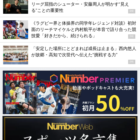
リーグ屈指のシューター・安藤周人が明かす“見え
る”ことの重要性
PR
《ラグビー界と体操界の同学年レジェンド対談》初対
面のリーチマイケルと内村航平が本音で語り合った競
技愛「好きだから、続けられる」
PR
「安定した場所にとどまれば成長は止まる」西内悠人
が故郷・高知で次世代へ伝えた“挑戦する力”
PR