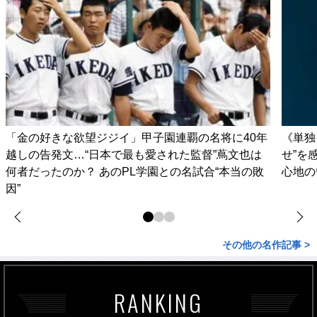
「金の好きな欲望ジジイ」甲子園連覇の名将に40年
《単独
越しの告発文…“日本で最も愛された監督”蔦文也は
せ”を
何者だったのか？ あのPL学園との名試合“本当の敗
心地の
因”
その他の名作記事 >
RANKING