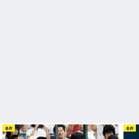
名作
名作