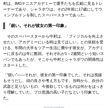
村は、IMGテニスアカデミーで選手たちを広範に見るトレ
ーナーであり、シャラポワは、その2年前に17歳にしてウ
ィンブルドンを制したスーパースターであった。
「鋭い。それが彼女の第一印象」
そのスーパースターから中村は、「フィジカルを向上さ
せたい。アカデミーにいる時は見てほしい」との依頼を受
ける。年間の大半をツアー生活に費やす彼女が、アカデミ
ーに戻るのは年に数回。それぞれが1～2週間という短いス
パンでもあったが、そこから中村とシャラポワの関係性は
スタートした。
「“鋭い”――それが、彼女の第一印象でした。それは視線
もそうだし、頭の良さや考え方もです。当時から、自分の
武器と足りないもの、今後欲しているものは何かをはっき
り理解していた。プロ意識の高い子だなという印象でし
た。
ADVERTISEMENT