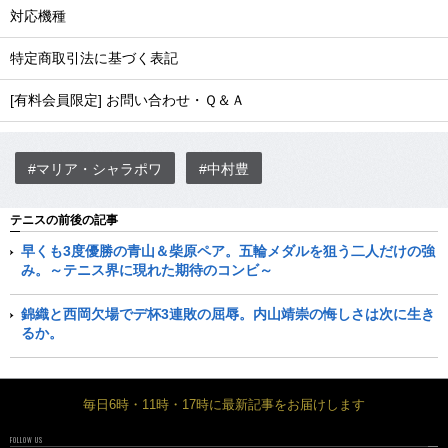
対応機種
特定商取引法に基づく表記
[有料会員限定] お問い合わせ・Ｑ＆Ａ
#マリア・シャラポワ
#中村豊
テニスの前後の記事
早くも3度優勝の青山＆柴原ペア。五輪メダルを狙う二人だけの強
み。～テニス界に現れた期待のコンビ～
錦織と西岡欠場でデ杯3連敗の屈辱。内山靖崇の悔しさは次に生き
るか。
毎日6時・11時・17時に最新記事をお届けします
FOLLOW US