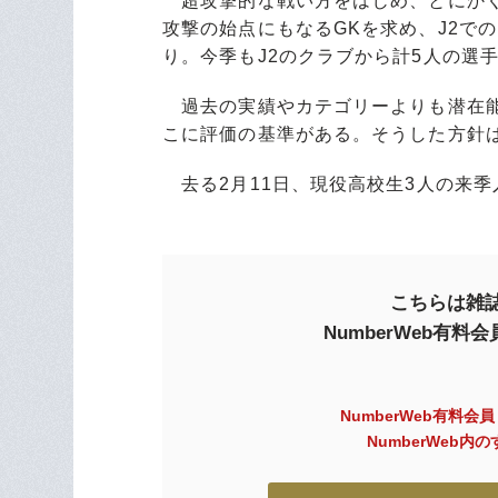
超攻撃的な戦い方をはじめ、とにかく
攻撃の始点にもなるGKを求め、J2で
り。今季もJ2のクラブから計5人の選
過去の実績やカテゴリーよりも潜在能
こに評価の基準がある。そうした方針
去る2月11日、現役高校生3人の来
こちらは雑誌
NumberWeb有
NumberWeb有料会
NumberWeb