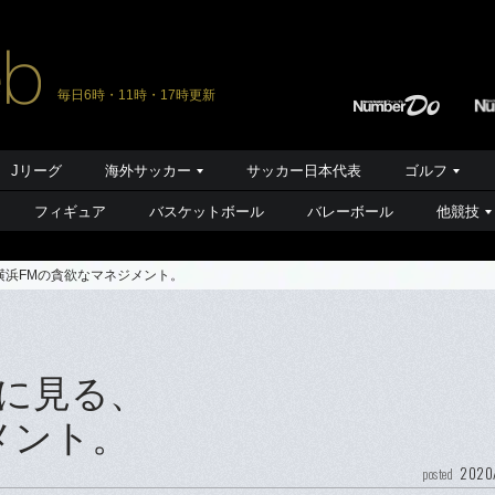
毎日6時・11時・17時更新
Jリーグ
海外サッカー
サッカー日本代表
ゴルフ
フィギュア
バスケットボール
バレーボール
他競技
横浜FMの貪欲なマネジメント。
に見る、
メント。
2020
posted