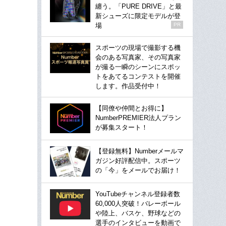
纏う。「PURE DRIVE」と最
新シューズに限定モデルが登
場
PR
スポーツの現場で撮影する機
会のある写真家、その写真家
が撮る一瞬のシーンにスポッ
トをあてるコンテストを開催
します。作品受付中！
【同僚や仲間とお得に】
NumberPREMIER法人プラン
が募集スタート！
【登録無料】Numberメールマ
ガジン好評配信中。スポーツ
の「今」をメールでお届け！
YouTubeチャンネル登録者数
60,000人突破！バレーボール
や陸上、バスケ、野球などの
選手のインタビューを動画で