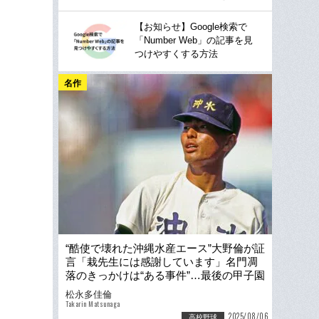
【お知らせ】Google検索で
「Number Web」の記事を見
つけやすくする方法
名作
“酷使で壊れた沖縄水産エース”大野倫が証
言「栽先生には感謝しています」名門凋
落のきっかけは“ある事件”…最後の甲子園
出場“98年最強世代”の無念
松永多佳倫
Takarin Matsunaga
2025/08/06
高校野球