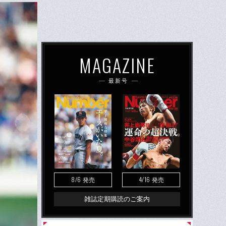
MAGAZINE
最新号
8/6
4/16
発売
発売
雑誌定期購読のご案内