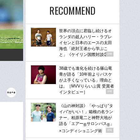
RECOMMEND
世界の頂点に君臨し続けるオ
ランダの超人ハリー・ラブレ
イセンと日本のエースの太田
海也「絶対王者から学ぶこ
と」《ケイリン国際対談②》
PR
38歳でも進化を続ける篠山竜
青が語る「10年前よりバスケ
が上手くなっている」理由と
は。［MVVりらいぶ賞 受賞者
インタビュー］
PR
《山の神対談》「やっぱり“タ
イパ”がいい！」箱根の名ラン
ナー、柏原竜二と神野大地が
語る「エアー
サロンパス
」
®
®
×コンディショニング術
PR