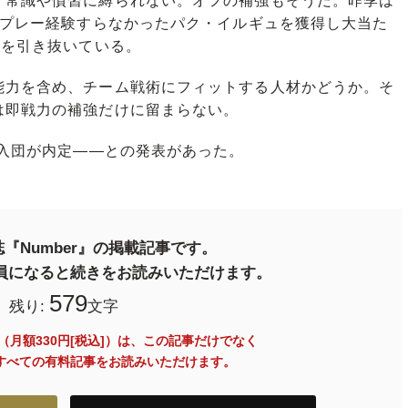
常識や慣習に縛られない。オフの補強もそうだ。昨季は
のプレー経験すらなかったパク・イルギュを獲得し大当た
手を引き抜いている。
力を含め、チーム戦術にフィットする人材かどうか。そ
は即戦力の補強だけに留まらない。
季入団が内定――との発表があった。
『Number』の掲載記事です。
料会員になると続きをお読みいただけます。
579
残り:
文字
員（月額330円[税込]）は、この記事だけでなく
内のすべての有料記事をお読みいただけます。