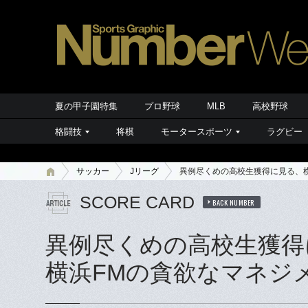
夏の甲子園特集
プロ野球
MLB
高校野球
格闘技
将棋
モータースポーツ
ラグビー
サッカー
Jリーグ
異例尽くめの高校生獲得に見る、
SCORE CARD
BACK NUMBER
異例尽くめの高校生獲得
横浜FMの貪欲なマネジ