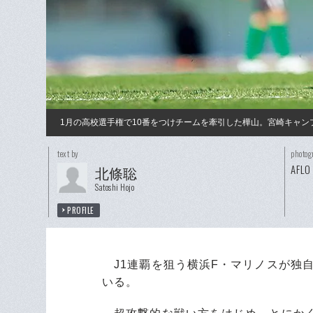
1月の高校選手権で10番をつけチームを牽引した樺山。宮崎キャ
text by
photog
AFLO
北條聡
Satoshi Hojo
PROFILE
J1連覇を狙う横浜F・マリノスが独
いる。