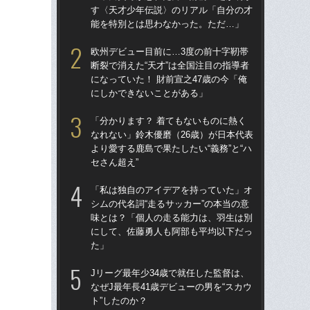
す〈天才少年伝説〉のリアル「自分の才
す
能を特別とは思わなかった。ただ…」
能
欧州デビュー目前に…3度の前十字靭帯
欧
断裂で消えた“天才”は全国注目の指導者
断裂
になっていた！ 財前宣之47歳の今「俺
にな
にしかできないことがある」
に
「分かります？ 着てもないものに熱く
「
なれない」鈴木優磨（26歳）が日本代表
優
より愛する鹿島で果たしたい“義務”と“ハ
て…
セさん超え”
に
「私は独自のアイデアを持っていた」オ
シマ
シムの代名詞“走るサッカー”の本当の意
切り
味とは？「個人の走る能力は、羽生は別
にして、佐藤勇人も阿部も平均以下だっ
「僕
た」
専務
の英
Jリーグ最年少34歳で就任した監督は、
よ
なぜJ最年長41歳デビューの男を“スカウ
ト”したのか？