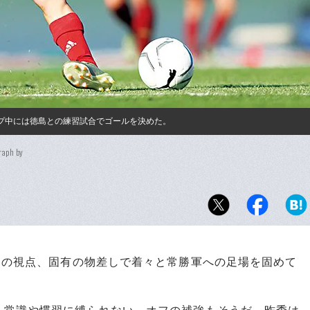
ンプ中には徳島との練習試合でゴールを決めた。
raph by
自の視点、固有の物差しで着々と常勝軍への足場を固めて