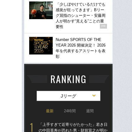
「少しぼやけているだけでも
感覚が狂ってきます」Bリー
グ屈指のシューター・安藤周
人が明かす“見える”ことの重
要性
PR
Number SPORTS OF THE
YEAR 2026 開催決定！ 2026
年を代表するアスリートを表
彰
RANKING
Jリーグ
最新
24時間
週間
「上手すぎて近寄りがたかった」若き日
「
の中田英寿が恐れた男・財前宣之が明か
の